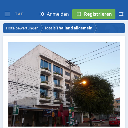
Anmelden
Registrieren
T A F
Hotelbewertungen
Hotels Thailand allgemein