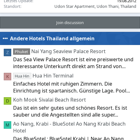
Letztes Update
19.08.2012
Standort
Udon Star Apartment, Udon Thani, Thailand
Join discussion
Andere Hotels Thailand allgemein
Nai Yang Seaview Palace Resort
Phuket
Z
Das Sea View Palace Resort ist eine preiswerte und
interessante Unterkunft direkt am Strand von...
Hua Hin Terminal
Hua Hin
K
Einfaches Hotel mit ruhigen Zimmern. Die
Einrichtung ist spartanisch. Günstige Lage. Pool...
Koh Mook Sivalai Beach Resort
D
Das ist ein sehr gutes und schönes Resort. Es ist
sauber und die Angestellten sind alle super...
Ao Nang, Krabi - BlueSotel Ao Nang Krabi Beach
M
Hotel
Das BlueSotel : BlueSotel Krabi | Near Ao Nang