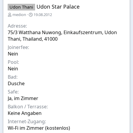
Udon Star Palace
Udon Thani
E
A
medion
19.08.2012
r
u
s
s
Adresse
t
w
75/3 Watthana Nuwong, Einkaufszentrum, Udon
e
a
Thani, Thailand, 41000
l
h
l
l
Joinerfee
t
Nein
v
Pool
o
n
Nein
Bad
Dusche
Safe
Ja, im Zimmer
Balkon / Terrasse
Keine Angaben
Internet-Zugang
Wi-Fi im Zimmer (kostenlos)