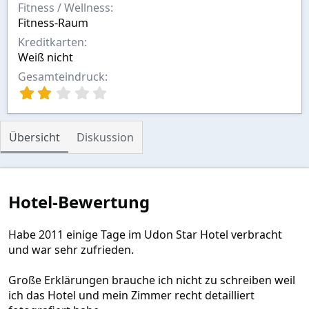
Fitness / Wellness
Fitness-Raum
Kreditkarten
Weiß nicht
Gesamteindruck
2
,
0
0
Übersicht
Diskussion
S
t
e
r
n
Hotel-Bewertung
(
e
)
Habe 2011 einige Tage im Udon Star Hotel verbracht
und war sehr zufrieden.
Große Erklärungen brauche ich nicht zu schreiben weil
ich das Hotel und mein Zimmer recht detailliert