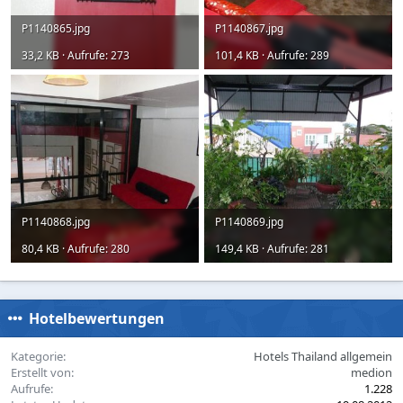
P1140865.jpg
P1140867.jpg
33,2 KB · Aufrufe: 273
101,4 KB · Aufrufe: 289
P1140868.jpg
P1140869.jpg
80,4 KB · Aufrufe: 280
149,4 KB · Aufrufe: 281
Hotelbewertungen
Kategorie
Hotels Thailand allgemein
Erstellt von
medion
Aufrufe
1.228