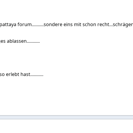
pattaya forum..........sondere eins mit schon recht...schrägen v
 ablassen...........
erlebt hast...........