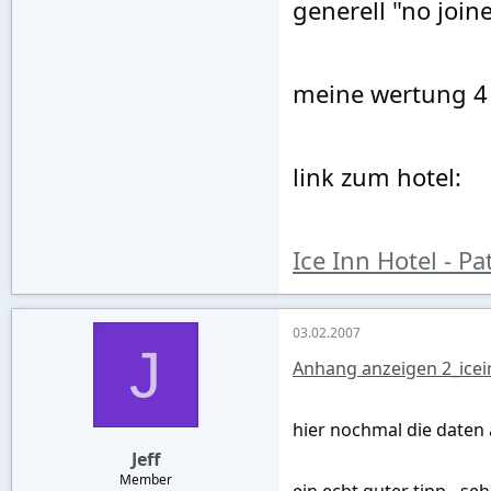
generell "no join
meine wertung 4 
link zum hotel:
Ice Inn Hotel - Pa
03.02.2007
J
Anhang anzeigen 2_icei
hier nochmal die daten 
Jeff
Member
ein echt guter tipp - se