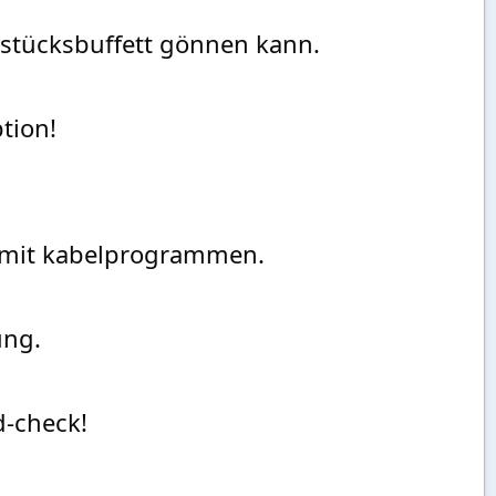
hstücksbuffett gönnen kann.
tion!
V mit kabelprogrammen.
ung.
d-check!