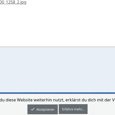
00_1258_2.jpg
du diese Website weiterhin nutzt, erklärst du dich mit de
Kontakt aufne
Erfahre mehr…
Forum software by XenForo® © 2010-2026 XenForo Ltd.
Akzeptieren