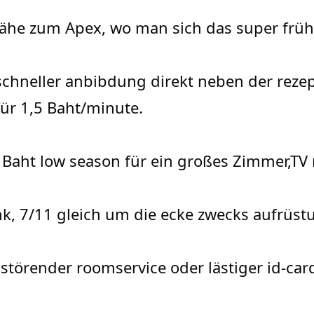
 Nähe zum Apex, wo man sich das super frü
schneller anbibdung direkt neben der rezep
ür 1,5 Baht/minute.
0 Baht low season für ein großes Zimmer,T
nk, 7/11 gleich um die ecke zwecks aufrüst
 störender roomservice oder lästiger id-car