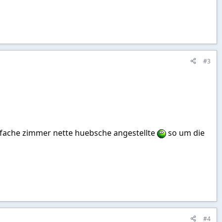
#3
n einfache zimmer nette huebsche angestellte
so um die
#4