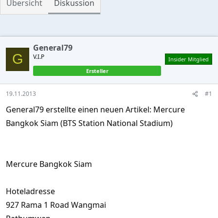
Übersicht
Diskussion
S
t
e
r
n
General79
(
G
V.I.P
Insider Mitglied
e
)
Ersteller
19.11.2013
#1
General79 erstellte einen neuen Artikel: Mercure
Bangkok Siam (BTS Station National Stadium)
Mercure Bangkok Siam
Hoteladresse
927 Rama 1 Road Wangmai