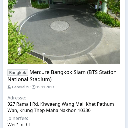
Mercure Bangkok Siam (BTS Station
Bangkok
National Stadium)
E
E
General79
19.11.2013
r
r
s
s
Adresse
t
t
927 Rama I Rd, Khwaeng Wang Mai, Khet Pathum
e
e
Wan, Krung Thep Maha Nakhon 10330
l
l
l
l
Joinerfee
e
t
Weiß nicht
r
a