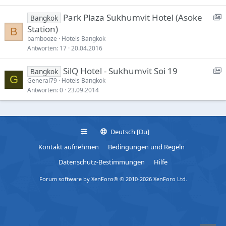
c
I
a
S
Park Plaza Sukhumvit Hotel (Asoke
Bangkok
a
t
t
h
Station)
s
B
e
i
o
bambooze
Hotels Bangkok
e
n
Antworten
17
20.04.2016
:
g
c
I
e
S
SilQ Hotel - Sukhumvit Soi 19
Bangkok
a
t
n
G
h
General79
Hotels Bangkok
s
e
a
Antworten
0
23.09.2014
o
e
b
:
l
c
I
e
a
t
Deutsch [Du]
d
s
e
Kontakt aufnehmen
Bedingungen und Regeln
e
:
Datenschutz-Bestimmungen
Hilfe
I
Forum software by XenForo® © 2010-2026 XenForo Ltd.
t
e