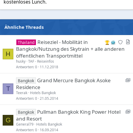
kostenloses Lunch.
Ähnliche Threads
N
A
Reiseziel - Mobilität in
Thailand
e
r
Bangkok/Nutzung des Skytrain + alle anderen
H
w
t
öffentlichen Transportmittel
r
i
husky
TAF - Reiseinfos
e
c
Antworten
0
11.12.2018
p
l
S
Grand Mercure Bangkok Asoke
l
e
Bangkok
h
Residence
i
T
o
Teerak
Hotels Bangkok
e
Antworten
0
21.05.2014
s
c
m
S
Pullman Bangkok King Power Hotel
Bangkok
a
o
h
and Resort
s
G
d
o
General79
Hotels Bangkok
e
e
Antworten
0
16.09.2014
:
r