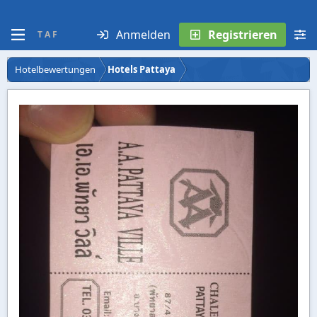
Anmelden
Registrieren
T A F
Hotelbewertungen
Hotels Pattaya