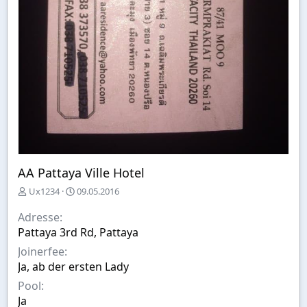
AA Pattaya Ville Hotel
E
A
Ux1234
09.05.2016
r
u
s
s
Adresse
t
w
Pattaya 3rd Rd, Pattaya
e
a
Joinerfee
l
h
l
l
Ja, ab der ersten Lady
t
Pool
v
Ja
o