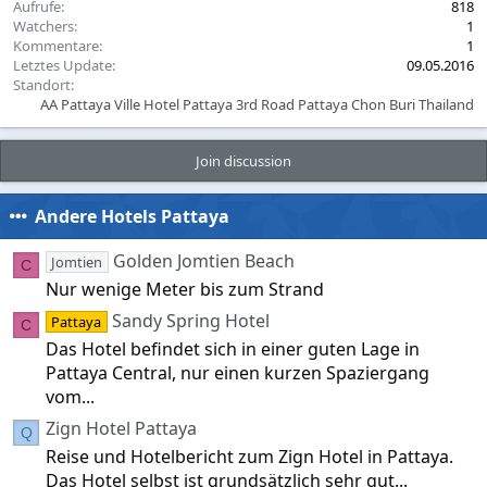
Aufrufe
818
:
Watchers
1
Kommentare
1
Letztes Update
09.05.2016
Standort
AA Pattaya Ville Hotel Pattaya 3rd Road Pattaya Chon Buri Thailand
Join discussion
Andere Hotels Pattaya
Golden Jomtien Beach
Jomtien
C
Nur wenige Meter bis zum Strand
Sandy Spring Hotel
Pattaya
C
Das Hotel befindet sich in einer guten Lage in
Pattaya Central, nur einen kurzen Spaziergang
vom...
Zign Hotel Pattaya
Q
Reise und Hotelbericht zum Zign Hotel in Pattaya.
Das Hotel selbst ist grundsätzlich sehr gut...