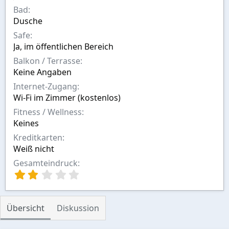
n
Bad
Dusche
Safe
Ja, im öffentlichen Bereich
Balkon / Terrasse
Keine Angaben
Internet-Zugang
Wi-Fi im Zimmer (kostenlos)
Fitness / Wellness
Keines
Kreditkarten
Weiß nicht
Gesamteindruck
2
,
0
0
Übersicht
Diskussion
S
t