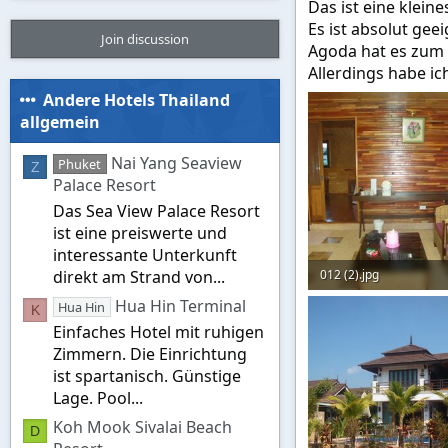
Das ist eine klein
Es ist absolut gee
Join discussion
Agoda hat es zum r
Allerdings habe ic
Andere Hotels Thailand
allgemein
Nai Yang Seaview
Phuket
Z
Palace Resort
Das Sea View Palace Resort
ist eine preiswerte und
interessante Unterkunft
012 (2).jpg
direkt am Strand von...
Hua Hin Terminal
113,6 KB · Aufrufe: 518
Hua Hin
K
Einfaches Hotel mit ruhigen
Zimmern. Die Einrichtung
ist spartanisch. Günstige
Lage. Pool...
Koh Mook Sivalai Beach
D