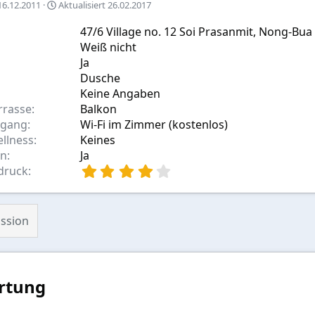
A
16.12.2011
Aktualisiert
26.02.2017
u
s
47/6 Village no. 12 Soi Prasanmit, Nong-Bua
w
Weiß nicht
a
Ja
h
Dusche
Keine Angaben
rrasse
Balkon
ugang
Wi-Fi im Zimmer (kostenlos)
ellness
Keines
en
Ja
4
druck
,
0
0
ssion
S
t
e
r
n
rtung
(
e