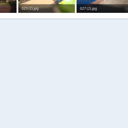
025 (2).jpg
027 (2).jpg
143,2 KB · Aufrufe: 186
154,9 KB · Aufrufe: 182