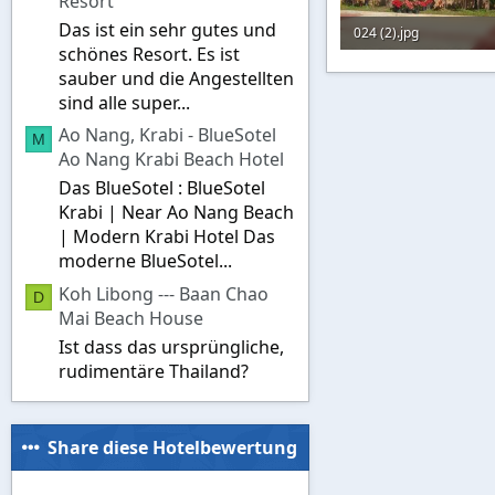
Resort
Das ist ein sehr gutes und
024 (2).jpg
schönes Resort. Es ist
125,9 KB · Aufrufe: 179
sauber und die Angestellten
sind alle super...
Ao Nang, Krabi - BlueSotel
M
Ao Nang Krabi Beach Hotel
Das BlueSotel : BlueSotel
Krabi | Near Ao Nang Beach
| Modern Krabi Hotel Das
moderne BlueSotel...
Koh Libong --- Baan Chao
D
Mai Beach House
Ist dass das ursprüngliche,
rudimentäre Thailand?
Share diese Hotelbewertung