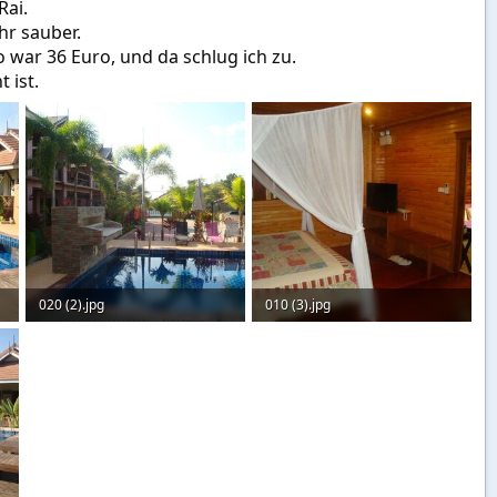
Rai.
hr sauber.
 war 36 Euro, und da schlug ich zu.
 ist.
020 (2).jpg
010 (3).jpg
128,8 KB · Aufrufe: 181
89,2 KB · Aufrufe: 185