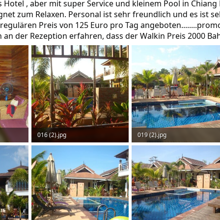
)
es Hotel , aber mit super Service und kleinem Pool in Chiang 
ignet zum Relaxen. Personal ist sehr freundlich und es ist se
egulären Preis von 125 Euro pro Tag angeboten........promo
h an der Rezeption erfahren, dass der Walkin Preis 2000 Baht
016 (2).jpg
019 (2).jpg
160,2 KB · Aufrufe: 184
157,4 KB · Aufrufe: 184