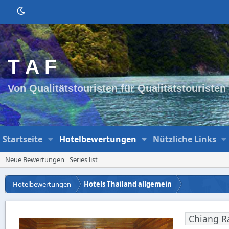
T A F
Von Qualitätstouristen für Qualitätstouristen
Startseite
Hotelbewertungen
Nützliche Links
Neue Bewertungen
Series list
Hotelbewertungen
Hotels Thailand allgemein
Chiang R