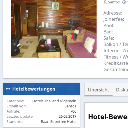
E
Santos
r
s
Adresse
t
Joinerfee
e
Pool
l
Bad
l
l
Safe
t
v
Balkon / Te
o
Internet-Z
n
Fitness / W
Kreditkart
Gesamtein
Hotelbewertungen
Übersicht
Disku
Kategorie
Hotels Thailand allgemein
Erstellt von
Santos
Aufrufe
706
Hotel-Bewe
Letztes Update
26.02.2017
Standort
Baan Soontree Hotel