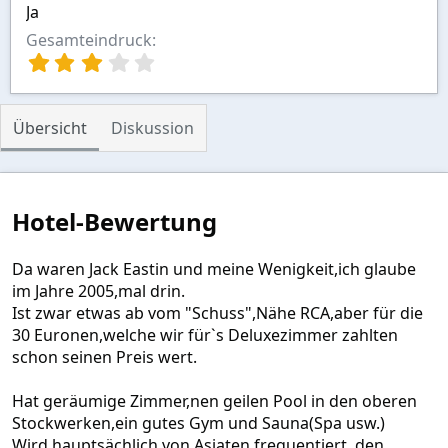
Ja
Gesamteindruck
3
,
0
0
Übersicht
Diskussion
S
t
e
r
n
Hotel-Bewertung
(
e
)
Da waren Jack Eastin und meine Wenigkeit,ich glaube
im Jahre 2005,mal drin.
Ist zwar etwas ab vom "Schuss",Nähe RCA,aber für die
30 Euronen,welche wir für`s Deluxezimmer zahlten
schon seinen Preis wert.
Hat geräumige Zimmer,nen geilen Pool in den oberen
Stockwerken,ein gutes Gym und Sauna(Spa usw.)
Wird hauptsächlich von Asiaten frequentiert, den