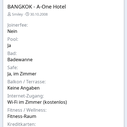
BANGKOK - A-One Hotel
E
A
Smiley
30.10.2008
r
u
s
s
Joinerfee
t
w
Nein
e
a
Pool
l
h
l
l
Ja
t
Bad
v
Badewanne
o
n
Safe
Ja, im Zimmer
Balkon / Terrasse
Keine Angaben
Internet-Zugang
Wi-Fi im Zimmer (kostenlos)
Fitness / Wellness
Fitness-Raum
Kreditkarten