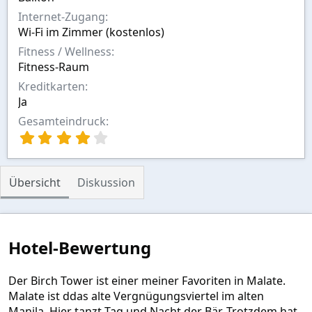
Internet-Zugang
Wi-Fi im Zimmer (kostenlos)
Fitness / Wellness
Fitness-Raum
Kreditkarten
Ja
Gesamteindruck
4
,
0
0
Übersicht
Diskussion
S
t
e
r
n
Hotel-Bewertung
(
e
)
Der Birch Tower ist einer meiner Favoriten in Malate.
Malate ist ddas alte Vergnügungsviertel im alten
Manila. Hier tanzt Tag und Nacht der Bär. Trotzdem hat