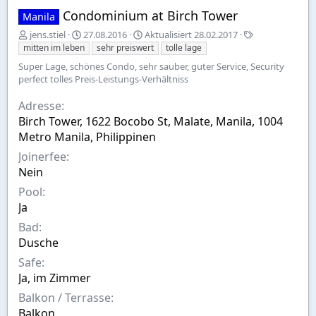
Condominium at Birch Tower
Manila
E
A
S
jens.stiel
27.08.2016
Aktualisiert
28.02.2017
r
u
t
mitten im leben
sehr preiswert
tolle lage
s
s
i
Super Lage, schönes Condo, sehr sauber, guter Service, Security
t
w
c
perfect tolles Preis-Leistungs-Verhältniss
e
a
h
l
h
w
Adresse
l
l
o
Birch Tower, 1622 Bocobo St, Malate, Manila, 1004
t
r
Metro Manila, Philippinen
v
t
o
e
Joinerfee
n
Nein
Pool
Ja
Bad
Dusche
Safe
Ja, im Zimmer
Balkon / Terrasse
Balkon