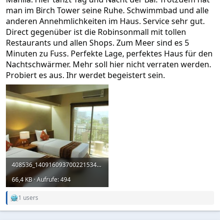
man im Birch Tower seine Ruhe. Schwimmbad und alle
anderen Annehmlichkeiten im Haus. Service sehr gut.
Direct gegenüber ist die Robinsonmall mit tollen
Restaurants und allen Shops. Zum Meer sind es 5
Minuten zu Fuss. Perfekte Lage, perfektes Haus für den
Nachtschwärmer. Mehr soll hier nicht verraten werden.
Probiert es aus. Ihr werdet begeistert sein.
408536_14091609370022153423.jpg
66,4 KB · Aufrufe: 494
1 users
R
e
a