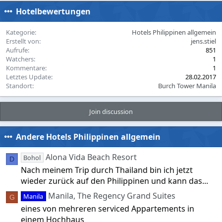
c
Hotelbewertungen
t
i
o
Kategorie
Hotels Philippinen allgemein
n
Erstellt von
jens.stiel
s
Aufrufe
851
:
Watchers
1
Kommentare
1
Letztes Update
28.02.2017
Standort
Burch Tower Manila
Join discussion
Andere Hotels Philippinen allgemein
Alona Vida Beach Resort
Bohol
D
Nach meinem Trip durch Thailand bin ich jetzt
wieder zurück auf den Philippinen und kann das...
Manila, The Regency Grand Suites
Manila
G
eines von mehreren serviced Appartements in
einem Hochhaus