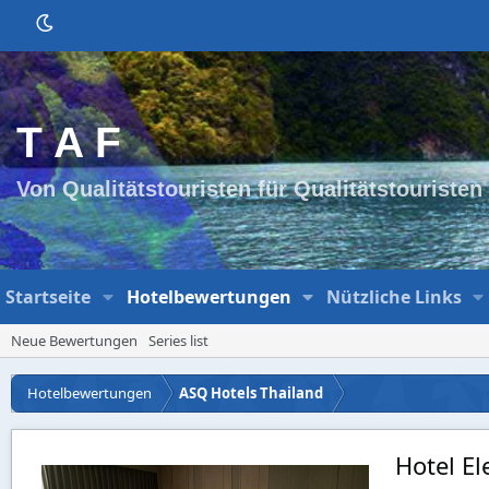
T A F
Von Qualitätstouristen für Qualitätstouristen
Startseite
Hotelbewertungen
Nützliche Links
Neue Bewertungen
Series list
Hotelbewertungen
ASQ Hotels Thailand
Hotel E