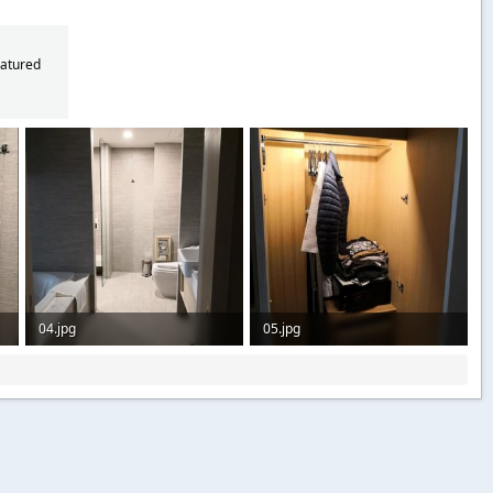
eatured
04.jpg
05.jpg
38,7 KB · Aufrufe: 45
44,7 KB · Aufrufe: 42