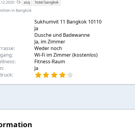
S
.12.2020
asq
hotel bangkok
t
 mitten in Bangkok
i
c
Sukhumvit 11 Bangkok 10110
h
Ja
w
o
Dusche und Badewanne
r
Ja, im Zimmer
t
rrasse
Weder noch
e
ugang
Wi-Fi im Zimmer (kostenlos)
ellness
Fitness-Raum
en
Ja
4
druck
,
0
0
S
t
e
r
n
formation
(
e