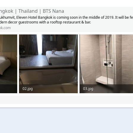
ngkok | Thailand | BTS Nana
ukhumvit, Eleven Hotel Bangkok is coming soon in the middle of 2019. It will be f
dern decor guestrooms with a rooftop restaurant & bar.
ok.com
02.jpg
03.jpg
1
63,5 KB · Aufrufe: 45
58,7 KB · Aufrufe: 49