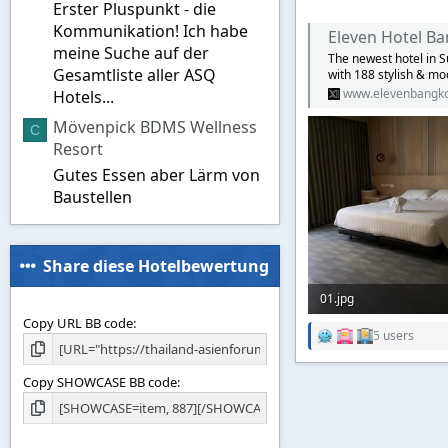
Erster Pluspunkt - die
Kommunikation! Ich habe
Eleven Hotel Ba
meine Suche auf der
The newest hotel in S
Gesamtliste aller ASQ
with 188 stylish & mo
www.elevenbangk
Hotels...
Mövenpick BDMS Wellness
C
Resort
Gutes Essen aber Lärm von
Baustellen
Share diese Hotelbewertung
01.jpg
Copy URL BB code
60,5 KB · Aufrufe: 2.62
5 users
R
e
a
Copy SHOWCASE BB code
c
t
i
o