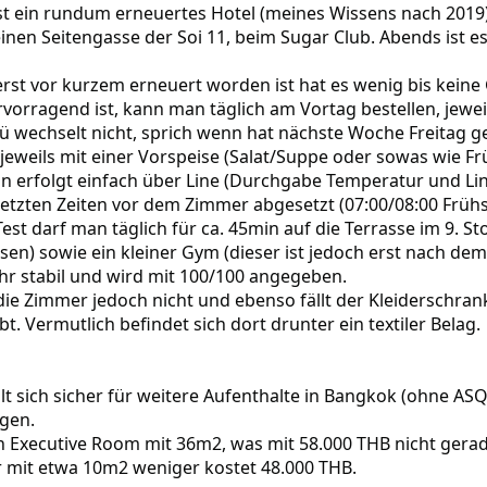
)
ist ein rundum erneuertes Hotel (meines Wissens nach 2019)
kleinen Seitengasse der Soi 11, beim Sugar Club. Abends ist 
erst vor kurzem erneuert worden ist hat es wenig bis kein
vorragend ist, kann man täglich am Vortag bestellen, jeweil
nü wechselt nicht, sprich wenn hat nächste Woche Freitag g
eweils mit einer Vorspeise (Salat/Suppe oder sowas wie Fr
 erfolgt einfach über Line (Durchgabe Temperatur und Link
etzten Zeiten vor dem Zimmer abgesetzt (07:00/08:00 Frühst
st darf man täglich für ca. 45min auf die Terrasse im 9. Sto
sen) sowie ein kleiner Gym (dieser ist jedoch erst nach dem
ehr stabil und wird mit 100/100 angegeben.
ie Zimmer jedoch nicht und ebenso fällt der Kleiderschrank s
t. Vermutlich befindet sich dort drunter ein textiler Belag.
t sich sicher für weitere Aufenthalte in Bangkok (ohne ASQ
gen.
Executive Room mit 36m2, was mit 58.000 THB nicht gerade 
 mit etwa 10m2 weniger kostet 48.000 THB.