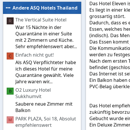
Das Hotel Eleven 
Andere ASQ Hotels Thailand
Es liegt in einer 
grossartig stört.
The Vertical Suite Hotel
R
Dadurch, dass es 
War 15 Nächte in der
Essen, welches her
Quarantäne in einer Suite
(indisch). Das Me
mit 2 Zimmern und Küche.
Das Essen kommt j
Sehr empfehlenswert aber...
Die Kommunikation
werden zu festges
Einfach nicht gut!
C
Nach dem ersten Te
Als ASQ Verpflichteter habe
befindet (geschlos
ich dieses Hotel für meine
Das Internet ist s
Quarantäne gewählt. Viele
Ein Balkon haben d
Jahre waren wir...
PVC-Belag überkleb
O2 Luxury Hotel
B
Sukkhumvit
Saubere neue Zimmer mit
Das Hotel empfiehl
Balkon
zukünftig bevorzu
Gebucht wurde ein 
PARK PLAZA, Soi 18, Absolut
M
Ein Deluxe Zimmer
empfehlenswert