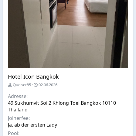
Hotel Icon Bangkok
E
A
Queiser85
02.06.2026
r
u
s
s
Adresse
t
w
49 Sukhumvit Soi 2 Khlong Toei Bangkok 10110
e
a
Thailand
l
h
l
l
Joinerfee
t
Ja, ab der ersten Lady
v
Pool
o