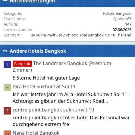
Hotelbewertungen
t
i
o
Kategorie
Hotels Bangkok
n
Erstellt von
Queiser85
s
Aufrufe
147
:
Letztes Update
02.06.2026
Standort
49 Sukhumvit Soi 2 Khlong Toei Bangkok 10110 Thailand
Andere Hotels Bangkok
The Landmark Bangkok (Premium-
Bangkok
T
Zimmer)
5 Sterne Hotel mit guter Lage
Aira Hotel Sukhumvit Soi 11
H
Ich war letztes Jahr im Aira Hotel Sukhumvit Soi 11 -
Achtung: es gibt an der Sukhumvit Road...
centre point bangkok sukhumvit 10
T
centre point bangkok tolles hotel Das Personal war
durchgehend extrem fre
Nana Hotel Bangkok
D