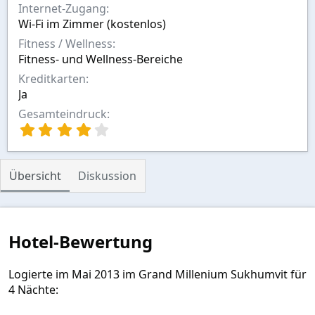
Internet-Zugang
Wi-Fi im Zimmer (kostenlos)
Fitness / Wellness
Fitness- und Wellness-Bereiche
Kreditkarten
Ja
Gesamteindruck
4
,
0
0
Übersicht
Diskussion
S
t
e
r
n
Hotel-Bewertung
(
e
)
Logierte im Mai 2013 im Grand Millenium Sukhumvit für
4 Nächte: