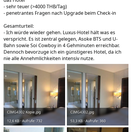
das Hotel
- sehr teuer (>4000 THB/Tag)
- penetrantes Fragen nach Upgrade beim Check-in
Gesamturteil:
- Ich würde wieder gehen. Luxus-Hotel hält was es
verspricht. Es ist zentral gelegen, Asoke BTS und U-
Bahn sowie Soi Cowboy in 4 Gehminuten erreichbar.
Dennoch bevorzuge ich ein günstigeres Hotel, da ich
nie alle Annehmlichkeiten intensiv nutze.
CIMG4302 Kopie.jpg
CIMG4302.jpg
12,6 KB · Aufrufe: 732
53,3 KB · Aufrufe: 360