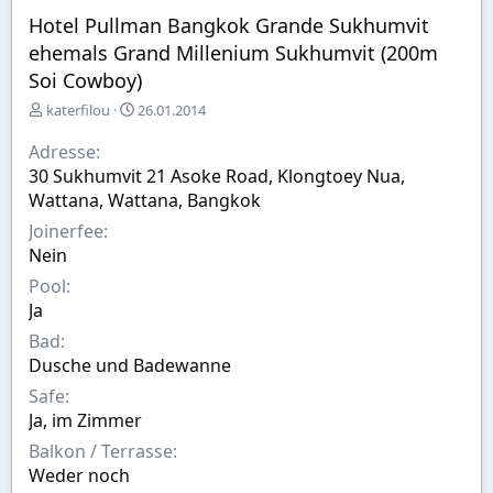
Hotel Pullman Bangkok Grande Sukhumvit
ehemals Grand Millenium Sukhumvit (200m
Soi Cowboy)
E
A
katerfilou
26.01.2014
r
u
s
s
Adresse
t
w
30 Sukhumvit 21 Asoke Road, Klongtoey Nua,
e
a
Wattana, Wattana, Bangkok
l
h
l
l
Joinerfee
t
Nein
v
Pool
o
n
Ja
Bad
Dusche und Badewanne
Safe
Ja, im Zimmer
Balkon / Terrasse
Weder noch