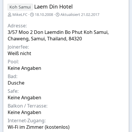
Laem Din Hotel
Koh Samui
E
A
MikeLFC
18.10.2008
Aktualisiert
21.02.2017
r
u
s
s
Adresse
t
w
3/57 Moo 2 Don Laemdin Bo Phut Koh Samui,
e
a
Chaweng, Samui, Thailand, 84320
l
h
l
l
Joinerfee
t
Weiß nicht
v
Pool
o
n
Keine Angaben
Bad
Dusche
Safe
Keine Angaben
Balkon / Terrasse
Keine Angaben
Internet-Zugang
Wi-Fi im Zimmer (kostenlos)