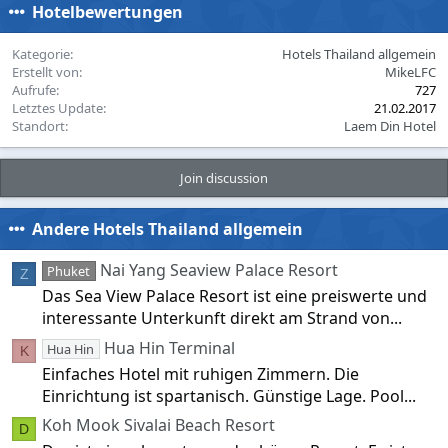
Hotelbewertungen
Kategorie
Hotels Thailand allgemein
Erstellt von
MikeLFC
Aufrufe
727
Letztes Update
21.02.2017
Standort
Laem Din Hotel
Join discussion
Andere Hotels Thailand allgemein
Nai Yang Seaview Palace Resort
Phuket
Z
Das Sea View Palace Resort ist eine preiswerte und
interessante Unterkunft direkt am Strand von...
Hua Hin Terminal
Hua Hin
K
Einfaches Hotel mit ruhigen Zimmern. Die
Einrichtung ist spartanisch. Günstige Lage. Pool...
Koh Mook Sivalai Beach Resort
D