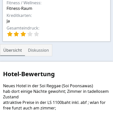
Fitness / Wellness
Fitness-Raum
Kreditkarten
Ja
Gesamteindruck
3
,
0
0
Übersicht
Diskussion
S
t
e
r
n
Hotel-Bewertung
(
e
)
Neues Hotel in der Soi Reggae (Soi Poonsawas)
hab dort einige Nächte gewohnt; Zimmer in tadellosem
Zustand
attraktive Preise in der LS 1100baht inkl. abf ; wlan for
free funzt auch am zimmer;