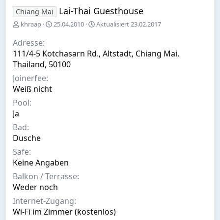
Lai-Thai Guesthouse
Chiang Mai
E
A
khraap
25.04.2010
Aktualisiert
23.02.2017
r
u
s
s
Adresse
t
w
111/4-5 Kotchasarn Rd., Altstadt, Chiang Mai,
e
a
Thailand, 50100
l
h
l
l
Joinerfee
t
Weiß nicht
v
Pool
o
n
Ja
Bad
Dusche
Safe
Keine Angaben
Balkon / Terrasse
Weder noch
Internet-Zugang
Wi-Fi im Zimmer (kostenlos)