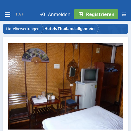
Anmelden
Registrieren
T A F
Hotelbewertungen
Hotels Thailand allgemein