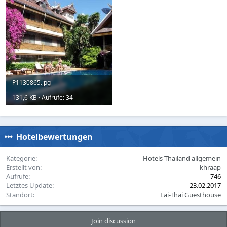
P1130865.jpg
131,6 KB · Aufrufe: 34
Hotelbewertungen
Kategorie
Hotels Thailand allgemein
Erstellt von
khraap
Aufrufe
746
Letztes Update
23.02.2017
Standort
Lai-Thai Guesthouse
Join discussion