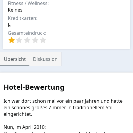
Fitness / Wellness
Keines
Kreditkarten
Ja
Gesamteindruck
1
,
0
0
Übersicht
Diskussion
S
t
e
r
n
Hotel-Bewertung
(
e
)
Ich war dort schon mal vor ein paar Jahren und hatte
ein schönes großes Zimmer in traditionellem Stil
eingerichtet.
Nun, im April 2010: