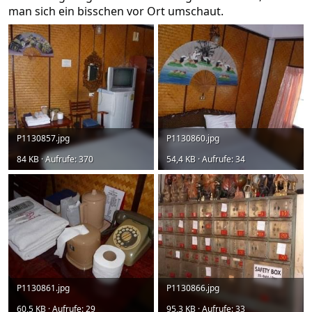
man sich ein bisschen vor Ort umschaut.
P1130857.jpg
P1130860.jpg
84 KB · Aufrufe: 370
54,4 KB · Aufrufe: 34
P1130861.jpg
P1130866.jpg
60,5 KB · Aufrufe: 29
95,3 KB · Aufrufe: 33