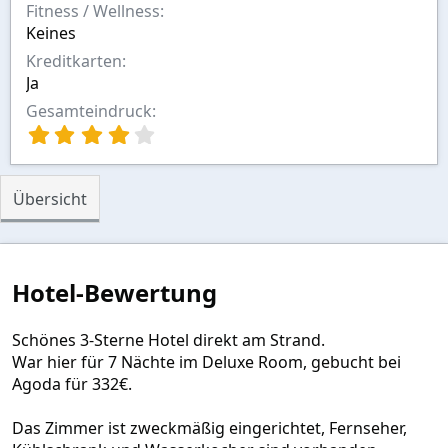
Fitness / Wellness
Keines
Kreditkarten
Ja
Gesamteindruck
4
,
0
0
Übersicht
S
t
e
r
n
Hotel-Bewertung
(
e
)
Schönes 3-Sterne Hotel direkt am Strand.
War hier für 7 Nächte im Deluxe Room, gebucht bei
Agoda für 332€.
Das Zimmer ist zweckmäßig eingerichtet, Fernseher,