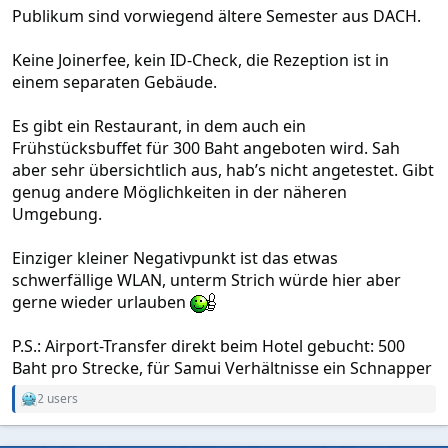
Publikum sind vorwiegend ältere Semester aus DACH.
Keine Joinerfee, kein ID-Check, die Rezeption ist in
einem separaten Gebäude.
Es gibt ein Restaurant, in dem auch ein
Frühstücksbuffet für 300 Baht angeboten wird. Sah
aber sehr übersichtlich aus, hab’s nicht angetestet. Gibt
genug andere Möglichkeiten in der näheren
Umgebung.
Einziger kleiner Negativpunkt ist das etwas
schwerfällige WLAN, unterm Strich würde hier aber
gerne wieder urlauben
P.S.: Airport-Transfer direkt beim Hotel gebucht: 500
Baht pro Strecke, für Samui Verhältnisse ein Schnapper
2 users
R
e
a