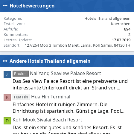
c
Hotelbewertungen
t
i
o
Kategorie
Hotels Thailand allgemein
n
Erstellt von
Koernchen
s
Aufrufe
894
:
Kommentare
2
Letztes Update
17.03.2019
Standort
127/264 Moo 3 Tumbon Maret, Lamai, Koh Samui, 84130 TH
Andere Hotels Thailand allgemein
Nai Yang Seaview Palace Resort
Phuket
Z
Das Sea View Palace Resort ist eine preiswerte und
interessante Unterkunft direkt am Strand von...
Hua Hin Terminal
Hua Hin
K
Einfaches Hotel mit ruhigen Zimmern. Die
Einrichtung ist spartanisch. Günstige Lage. Pool...
Koh Mook Sivalai Beach Resort
D
Das ist ein sehr gutes und schönes Resort. Es ist
sauber und die Angestellten sind alle super...