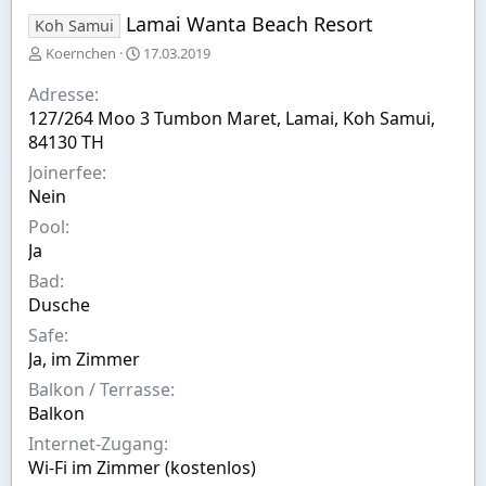
Lamai Wanta Beach Resort
Koh Samui
E
A
Koernchen
17.03.2019
r
u
s
s
Adresse
t
w
127/264 Moo 3 Tumbon Maret, Lamai, Koh Samui,
e
a
84130 TH
l
h
l
l
Joinerfee
t
Nein
v
Pool
o
n
Ja
Bad
Dusche
Safe
Ja, im Zimmer
Balkon / Terrasse
Balkon
Internet-Zugang
Wi-Fi im Zimmer (kostenlos)