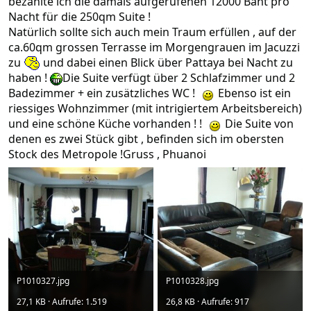
bezahlte ich die damals aufgerufenen 12000 Baht pro
Nacht für die 250qm Suite !
Natürlich sollte sich auch mein Traum erfüllen , auf der
ca.60qm grossen Terrasse im Morgengrauen im Jacuzzi
zu
und dabei einen Blick über Pattaya bei Nacht zu
haben !
Die Suite verfügt über 2 Schlafzimmer und 2
Badezimmer + ein zusätzliches WC !
Ebenso ist ein
riessiges Wohnzimmer (mit intrigiertem Arbeitsbereich)
und eine schöne Küche vorhanden ! !
Die Suite von
denen es zwei Stück gibt , befinden sich im obersten
Stock des Metropole !Gruss , Phuanoi
P1010327.jpg
P1010328.jpg
27,1 KB · Aufrufe: 1.519
26,8 KB · Aufrufe: 917