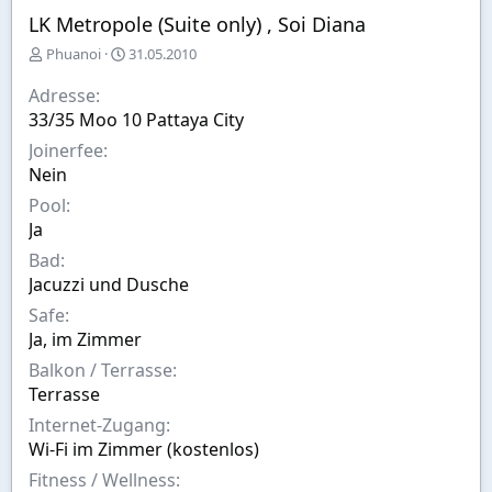
LK Metropole (Suite only) , Soi Diana
E
A
Phuanoi
31.05.2010
r
u
s
s
Adresse
t
w
33/35 Moo 10 Pattaya City
e
a
Joinerfee
l
h
l
l
Nein
t
Pool
v
Ja
o
n
Bad
Jacuzzi und Dusche
Safe
Ja, im Zimmer
Balkon / Terrasse
Terrasse
Internet-Zugang
Wi-Fi im Zimmer (kostenlos)
Fitness / Wellness