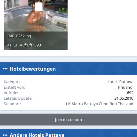
IMG_0252.jpg
41 KB · Aufrufe: 893
Hotelbewertungen
Kategorie
Hotels Pattaya
Erstellt von
Phuanoi
Aufrufe
692
Letztes Update
31.05.2010
Standort
LK Metro Pattaya Chon Buri Thailand
Join discussion
Andere Hotels Pattaya