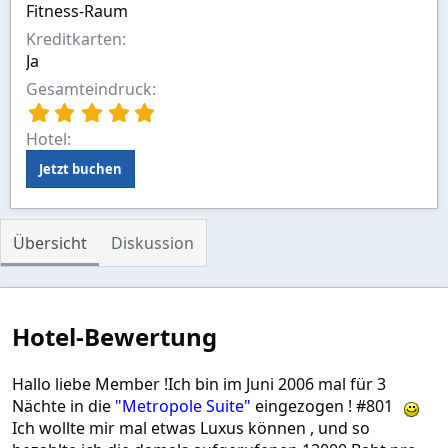
Fitness-Raum
Kreditkarten
Ja
Gesamteindruck
5
,
Hotel
0
0
Jetzt buchen
S
t
e
r
Übersicht
Diskussion
n
(
e
)
Hotel-Bewertung
Hallo liebe Member !Ich bin im Juni 2006 mal für 3
Nächte in die
"Metropole Suite"
eingezogen ! #801
Ich wollte mir mal etwas Luxus können , und so