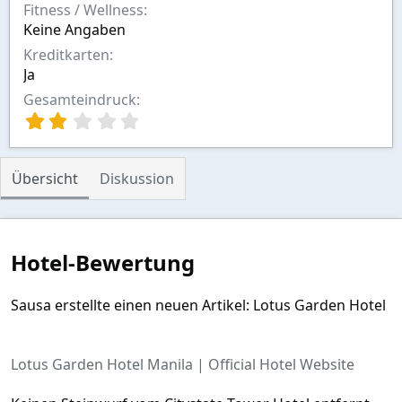
Fitness / Wellness
Keine Angaben
Kreditkarten
Ja
Gesamteindruck
2
,
0
0
Übersicht
Diskussion
S
t
e
r
n
Hotel-Bewertung
(
e
)
Sausa erstellte einen neuen Artikel: Lotus Garden Hotel
Lotus Garden Hotel Manila | Official Hotel Website