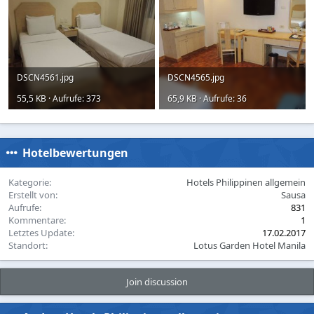
DSCN4561.jpg
DSCN4565.jpg
55,5 KB · Aufrufe: 373
65,9 KB · Aufrufe: 36
Hotelbewertungen
Kategorie
Hotels Philippinen allgemein
Erstellt von
Sausa
Aufrufe
831
Kommentare
1
Letztes Update
17.02.2017
Standort
Lotus Garden Hotel Manila
Join discussion