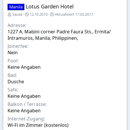
Lotus Garden Hotel
Manila
E
A
Sausa
12.10.2010
Aktualisiert
17.02.2017
r
u
s
s
Adresse
t
w
1227 A. Mabini corner Padre Faura Sts., Ermita/
e
a
Intramuros, Manila, Philippinen,
l
h
l
l
Joinerfee
t
Nein
v
Pool
o
n
Keine Angaben
Bad
Dusche
Safe
Keine Angaben
Balkon / Terrasse
Keine Angaben
Internet-Zugang
Wi-Fi im Zimmer (kostenlos)