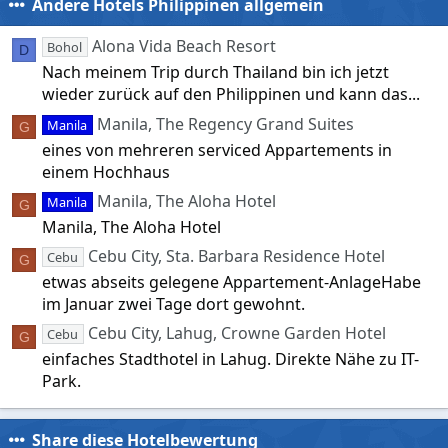
Andere Hotels Philippinen allgemein
Alona Vida Beach Resort
Bohol
D
Nach meinem Trip durch Thailand bin ich jetzt
wieder zurück auf den Philippinen und kann das...
Manila, The Regency Grand Suites
Manila
G
eines von mehreren serviced Appartements in
einem Hochhaus
Manila, The Aloha Hotel
Manila
G
Manila, The Aloha Hotel
Cebu City, Sta. Barbara Residence Hotel
Cebu
G
etwas abseits gelegene Appartement-AnlageHabe
im Januar zwei Tage dort gewohnt.
Cebu City, Lahug, Crowne Garden Hotel
Cebu
G
einfaches Stadthotel in Lahug. Direkte Nähe zu IT-
Park.
Share diese Hotelbewertung