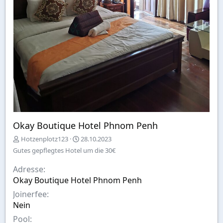
Okay Boutique Hotel Phnom Penh
E
A
Hotzenplotz123
28.10.2023
r
u
Gutes gepflegtes Hotel um die 30€
s
s
t
w
Adresse
e
a
Okay Boutique Hotel Phnom Penh
l
h
l
l
Joinerfee
t
Nein
v
Pool
o