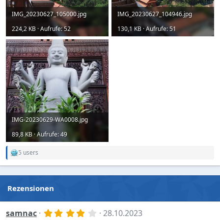
IMG_20230627_105000.jpg
IMG_20230627_104946.jpg
224,2 KB · Aufrufe: 52
130,1 KB · Aufrufe: 51
IMG-20230629-WA0008.jpg
89,8 KB · Aufrufe: 49
5 users
R
e
a
c
t
Rezensionen
i
o
n
4
samnac
28.10.2023
s