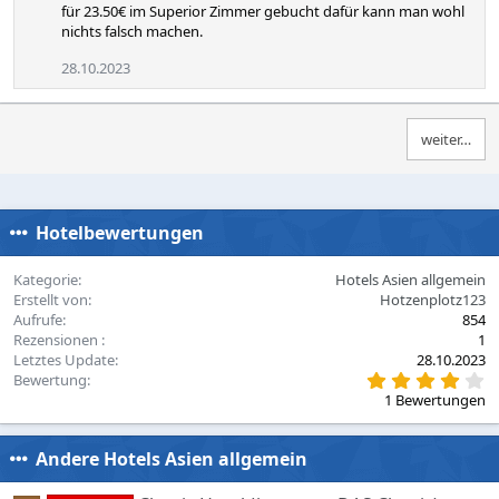
für 23.50€ im Superior Zimmer gebucht dafür kann man wohl
nichts falsch machen.
28.10.2023
weiter…
Hotelbewertungen
Kategorie
Hotels Asien allgemein
Erstellt von
Hotzenplotz123
Aufrufe
854
Rezensionen
1
Letztes Update
28.10.2023
4
Bewertung
,
1 Bewertungen
0
0
S
Andere Hotels Asien allgemein
t
e
r