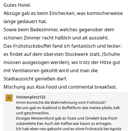
,
:
Gutes Hotel.
0
0
Abzüge gab es beim Einchecken, was komischerweise
S
t
lange gedauert hat.
e
r
Sowie beim Badezimmer, welches gegenüber dem
n
schönen Zimmer recht häßlich und alt aussieht.
(
e
Das Frühstücksbuffet fand ich fantastisch und lecker:
)
es findet auf dem obersten Stockwerk statt, (Schuhe
müssen ausgezogen werden), wo trotz der Hitze gut
mit Ventilatoren gekühlt wird und man die
Stadtaussicht genießen darf.
Mischung aus Asia Food und continental breakfast.
Hotzenplotz123
H
Hmm komische die Wahrnehmung vom Frühstück?
Bei uns gab es Asiafood in Buffetform das meiste pfade, kalt
und geschmacklos.
Einziges Westernfood gab es Toast und Omelett bzw frisch
zubereitete Eier. Auch der Kaffee war kaum zu ertragen.
Ich hab eben neu gebucht und es ohne Frühstück bei Agoda