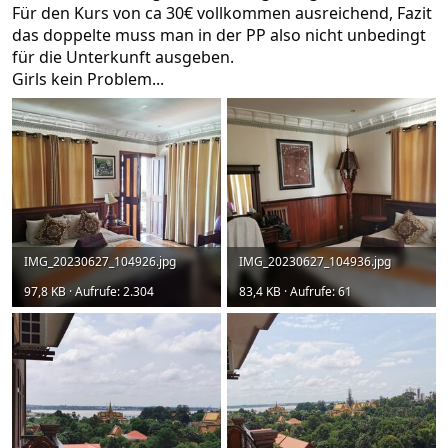
Für den Kurs von ca 30€ vollkommen ausreichend, Fazit
das doppelte muss man in der PP also nicht unbedingt
für die Unterkunft ausgeben.
Girls kein Problem...
IMG_20230627_104926.jpg
IMG_20230627_104936.jpg
97,8 KB · Aufrufe: 2.304
83,4 KB · Aufrufe: 61