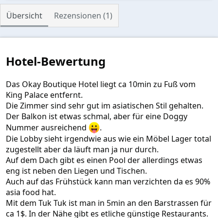
0
0
Übersicht
Rezensionen (1)
S
t
e
r
n
Hotel-Bewertung
(
e
)
Das Okay Boutique Hotel liegt ca 10min zu Fuß vom
King Palace entfernt.
Die Zimmer sind sehr gut im asiatischen Stil gehalten.
Der Balkon ist etwas schmal, aber für eine Doggy
Nummer ausreichend
.
Die Lobby sieht irgendwie aus wie ein Möbel Lager total
zugestellt aber da läuft man ja nur durch.
Auf dem Dach gibt es einen Pool der allerdings etwas
eng ist neben den Liegen und Tischen.
Auch auf das Frühstück kann man verzichten da es 90%
asia food hat.
Mit dem Tuk Tuk ist man in 5min an den Barstrassen für
ca 1$. In der Nähe gibt es etliche günstige Restaurants.