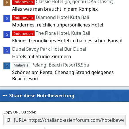
Classic Hotel (ja, genau DAS Classic)
Indonesien
n
E
(
Alles was man braucht in dem Komplex
e
)
Diamond Hotel Kuta Bali
Indonesien
S
Modernes, reichlich unpersönliches Hotel
The Flora Hotel, Kuta Bali
Indonesien
S
Kleines freundliches Hotel im balinesischen Baustil
Dubai Savoy Park Hotel Bur Dubai
S
Hotels mit Studio-Zimmern
Pelangi Beach Resort&Spa
Malaysia
G
Schönes am Pentai Chenang Strand gelegenes
Beachresort
Share diese Hotelbewertung
Copy URL BB code