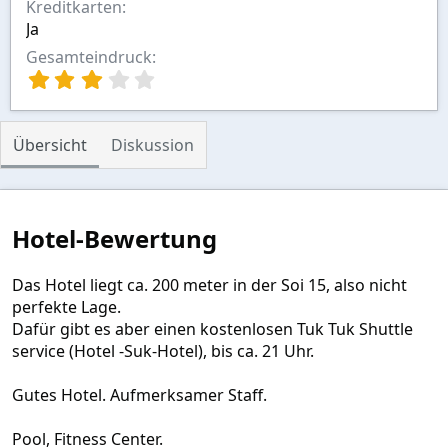
Kreditkarten
Ja
Gesamteindruck
3
,
0
0
Übersicht
Diskussion
S
t
e
r
n
Hotel-Bewertung
(
e
)
Das Hotel liegt ca. 200 meter in der Soi 15, also nicht
perfekte Lage.
Dafür gibt es aber einen kostenlosen Tuk Tuk Shuttle
service (Hotel -Suk-Hotel), bis ca. 21 Uhr.
Gutes Hotel. Aufmerksamer Staff.
Pool, Fitness Center.