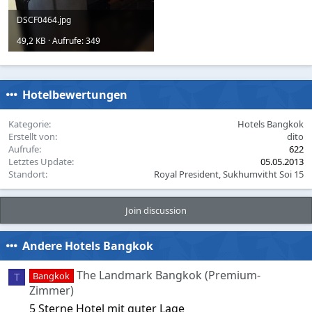
DSCF0464.jpg
49,2 KB · Aufrufe: 349
Hotelbewertungen
Kategorie
Hotels Bangkok
Erstellt von
dito
Aufrufe
622
Letztes Update
05.05.2013
Standort
Royal President, Sukhumvitht Soi 15
Join discussion
Andere Hotels Bangkok
The Landmark Bangkok (Premium-
Bangkok
T
Zimmer)
5 Sterne Hotel mit guter Lage