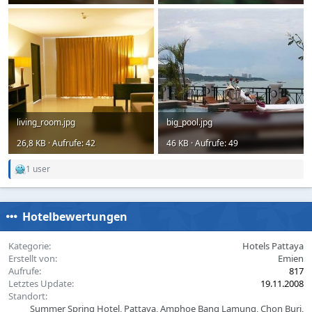
living_room.jpg
big_pool.jpg
26,8 KB · Aufrufe: 42
46 KB · Aufrufe: 49
1 user
R
e
a
c
Hotelbewertungen
t
i
o
Kategorie
Hotels Pattaya
n
Erstellt von
Emien
s
Aufrufe
817
:
Letztes Update
19.11.2008
Standort
Summer Spring Hotel, Pattaya, Amphoe Bang Lamung, Chon Buri,