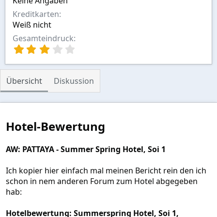
Keine Angaben
Kreditkarten
Weiß nicht
Gesamteindruck
3
,
0
0
Übersicht
Diskussion
S
t
e
r
n
Hotel-Bewertung
(
e
)
AW: PATTAYA - Summer Spring Hotel, Soi 1
Ich kopier hier einfach mal meinen Bericht rein den ich
schon in nem anderen Forum zum Hotel abgegeben
hab:
Hotelbewertung: Summerspring Hotel, Soi 1,