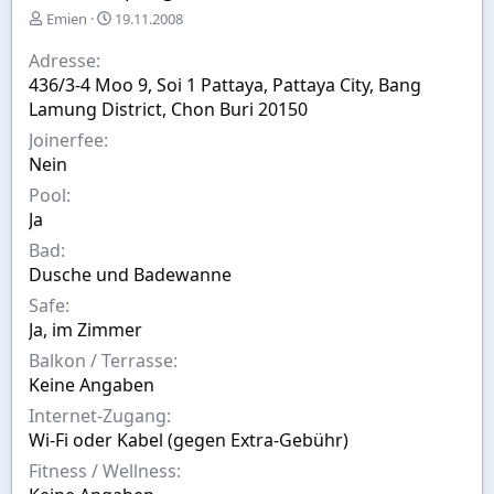
E
A
Emien
19.11.2008
r
u
s
s
Adresse
t
w
436/3-4 Moo 9, Soi 1 Pattaya, Pattaya City, Bang
e
a
Lamung District, Chon Buri 20150
l
h
l
l
Joinerfee
t
Nein
v
Pool
o
n
Ja
Bad
Dusche und Badewanne
Safe
Ja, im Zimmer
Balkon / Terrasse
Keine Angaben
Internet-Zugang
Wi-Fi oder Kabel (gegen Extra-Gebühr)
Fitness / Wellness