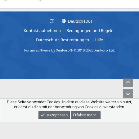
t
e
r
n
Deutsch [Du]
(
e
Kontakt aufnehmen
Bedingungen und Regeln
)
Datenschutz-Bestimmungen
Hilfe
Forum software by XenForo® © 2010-2026 XenForo Ltd.
Obe
Unt
Diese Seite verwendet Cookies. In dem du diese Website weiterhin nutzt,
erklärst du dich mit der Verwendung von Cookies einverstanden.
Akzeptieren
Erfahre mehr…
Foren
Was Ist Neu
Dunkler Modus
Anmelden
Registrieren