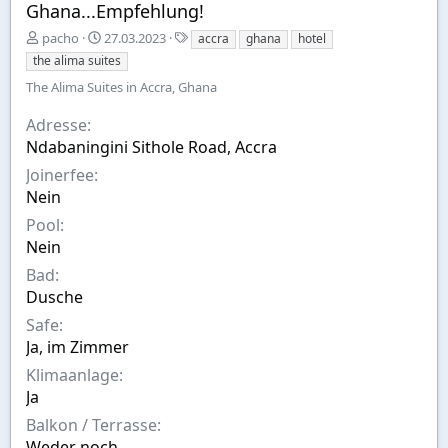
Ghana...Empfehlung!
E
A
S
pacho
27.03.2023
accra
ghana
hotel
r
u
t
the alima suites
s
s
i
The Alima Suites in Accra, Ghana
t
w
c
e
a
h
Adresse
l
h
w
Ndabaningini Sithole Road, Accra
l
l
o
t
r
Joinerfee
v
t
Nein
o
e
n
Pool
Nein
Bad
Dusche
Safe
Ja, im Zimmer
Klimaanlage
Ja
Balkon / Terrasse
Weder noch