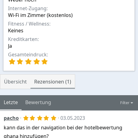
Internet-Zugang
Wi-Fi im Zimmer (kostenlos)
Fitness / Wellness
Keines
Kreditkarten
Ja
Gesamteindruck
5
,
0
0
Übersicht
Rezensionen (1)
S
t
e
r
Letzte
Bewertung
Filter
n
(
5
pacho
03.05.2023
e
,
)
kann das in der navigation bei der hotelbewertung
0
0
ghana hinzufügen?
S