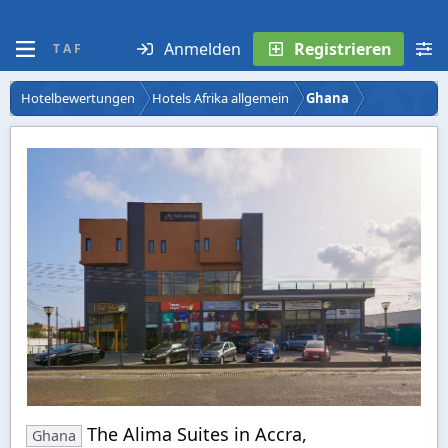
Anmelden
Registrieren
T A F
Hotelbewertungen
Hotels Afrika allgemein
Ghana
The Alima Suites in Accra,
Ghana