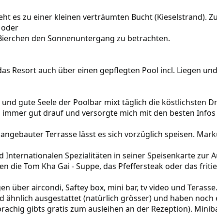
ht es zu einer kleinen verträumten Bucht (Kieselstrand). Z
 oder
Bierchen den Sonnenuntergang zu betrachten.
das Resort auch über einen gepflegten Pool incl. Liegen un
und gute Seele der Poolbar mixt täglich die köstlichsten Dri
ch immer gut drauf und versorgte mich mit den besten Info
angebauter Terrasse lässt es sich vorzüglich speisen. Mark
 Internationalen Spezialitäten in seiner Speisenkarte zur 
n die Tom Kha Gai - Suppe, das Pfeffersteak oder das fri
n über aircondi, Saftey box, mini bar, tv video und Terasse
 ähnlich ausgestattet (natürlich grösser) und haben noch 
rachig gibts gratis zum ausleihen an der Rezeption). Miniba