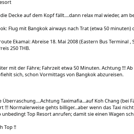
)
esort
ie Decke auf dem Kopf fällt....dann relax mal wieder, am 
ok: Flug mit Bangkok airways nach Trat (etwa 50 minuten) 
route Ekamai: Abreise 18. Mai 2008 (Eastern Bus Terminal , S
reis 250 THB.
er mit der Fähre; Fahrzeit etwa 50 Minuten. Achtung !!! Ab
pfiehlt sich, schon Vormittags von Bangkok abzureisen.
 Überraschung....Achtung Taximafia...auf Koh Chang (bei Fä
t !!! Normalerweise gehts billiger...aber wenn das Taxi nicht 
lb unbedingt Top Resort anrufen; damit sie einen Wagen sch
h Top !!