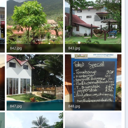
842.jpg
843.jpg
119,9 KB · Aufrufe: 65
126 KB · Aufrufe: 70
847.jpg
848.jpg
95,2 KB · Aufrufe: 76
85,8 KB · Aufrufe: 62