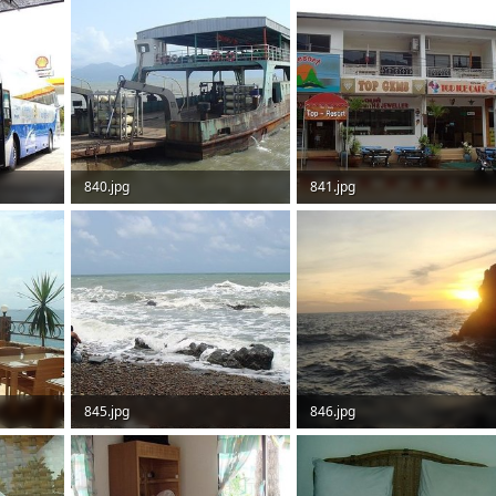
840.jpg
841.jpg
70,2 KB · Aufrufe: 69
68,7 KB · Aufrufe: 70
845.jpg
846.jpg
92 KB · Aufrufe: 67
46 KB · Aufrufe: 63