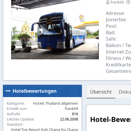
E
frank69
r
s
Adresse
t
Joinerfee
e
Pool
l
Bad
l
Safe
t
v
Balkon / Te
o
Internet-Z
n
Fitness / W
Kreditkart
Gesamtein
Hotelbewertungen
Übersicht
Disku
Kategorie
Hotels Thailand allgemein
Erstellt von
frank69
Aufrufe
816
Hotel-Bewe
Letztes Update
22.06.2008
Standort
Hotel Top Resort Koh Chang Ko Chang