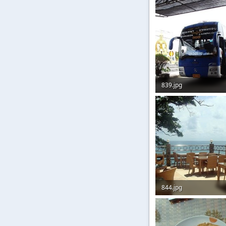
839.jpg
82,1 KB · Aufrufe: 527
844.jpg
81,4 KB · Aufrufe: 78