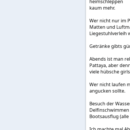
heimschleppen
kaum mehr.
Wer nicht nur im 
Matten und Luftma
Liegestuhlverleih w
Getränke gibts gün
Abends ist man rel
Pattaya, aber den
viele hübsche girls
Wer nicht laufen 
angucken sollte.
Besuch der Wasser
Delfinschwimmen 
Bootsausflug (all
Ich machte mal Ab