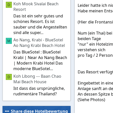
Koh Mook Sivalai Beach
Leider hatte ich ni
D
Resort
Habe meinen Entsch
Das ist ein sehr gutes und
schönes Resort. Es ist
(Hier die Frontans
sauber und die Angestellten
sind alle super...
Num (ein Thai) bei
beiden Tage
Ao Nang, Krabi - BlueSotel
M
"nur" ein Hotelzi
Ao Nang Krabi Beach Hotel
verstehen sich
Das BlueSotel : BlueSotel
pro Tag / 2 Person
Krabi | Near Ao Nang Beach
| Modern Krabi Hotel Das
moderne BlueSotel...
Das Resort verfüg
Koh Libong --- Baan Chao
D
Mai Beach House
Eingebettet in ein
Ist dass das ursprüngliche,
Anlage sanft an d
rudimentäre Thailand?
An dessen Spitze b
(Siehe Photos)
Share diese Hotelbewertung