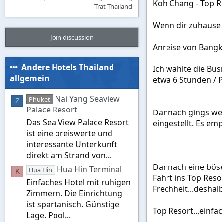
Koh Chang - Top R
Trat Thailand
Wenn dir zuhause d
Join discussion
Anreise von Bangk
Andere Hotels Thailand
Ich wählte die Bus
allgemein
etwa 6 Stunden / P
Nai Yang Seaview
Phuket
Z
Palace Resort
Dannach gings weit
Das Sea View Palace Resort
eingestellt. Es em
ist eine preiswerte und
interessante Unterkunft
direkt am Strand von...
Dannach eine böse
Hua Hin Terminal
Hua Hin
K
Fahrt ins Top Resor
Einfaches Hotel mit ruhigen
Frechheit...desha
Zimmern. Die Einrichtung
ist spartanisch. Günstige
Top Resort...einfac
Lage. Pool...