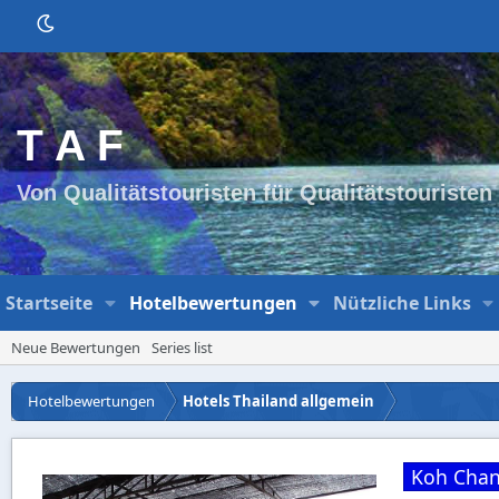
T A F
Von Qualitätstouristen für Qualitätstouristen
Startseite
Hotelbewertungen
Nützliche Links
Neue Bewertungen
Series list
Hotelbewertungen
Hotels Thailand allgemein
Koh Cha