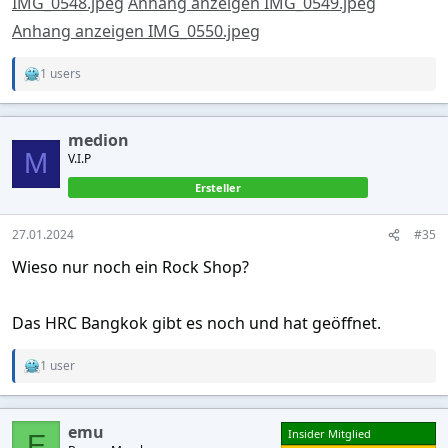
IMG_0548.jpeg
Anhang anzeigen IMG_0549.jpeg
Anhang anzeigen IMG_0550.jpeg
1 users
R
e
a
c
medion
t
M
V.I.P
i
o
Ersteller
n
s
:
27.01.2024
#35
Wieso nur noch ein Rock Shop?
Das HRC Bangkok gibt es noch und hat geöffnet.
1 user
R
e
a
c
emu
Insider Mitglied
t
E