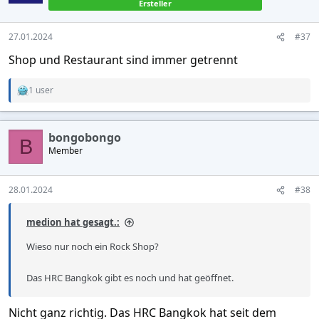
Ersteller
27.01.2024
#37
Shop und Restaurant sind immer getrennt
1 user
R
e
a
c
bongobongo
t
B
Member
i
o
n
s
28.01.2024
#38
:
medion hat gesagt.:
Wieso nur noch ein Rock Shop?
Das HRC Bangkok gibt es noch und hat geöffnet.
Nicht ganz richtig. Das HRC Bangkok hat seit dem