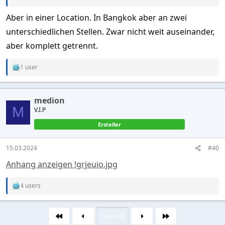
Aber in einer Location. In Bangkok aber an zwei
unterschiedlichen Stellen. Zwar nicht weit auseinander,
aber komplett getrennt.
1 user
R
e
a
c
medion
t
M
V.I.P
i
o
Ersteller
n
s
:
15.03.2024
#40
Anhang anzeigen !grjeuio.jpg
4 users
R
e
a
c
4 von 6
Erste
Letzte
t