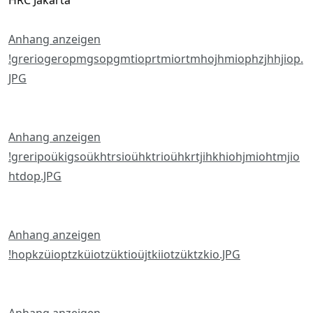
HRC Jakarta
Anhang anzeigen
!greriogeropmgsopgmtioprtmiortmhojhmiophzjhhjiop.
JPG
Anhang anzeigen
!greripoükigsoükhtrsioühktrioühkrtjihkhiohjmiohtmjio
htdop.JPG
Anhang anzeigen
!hopkzüioptzküiotzüktioüjtkiiotzüktzkio.JPG