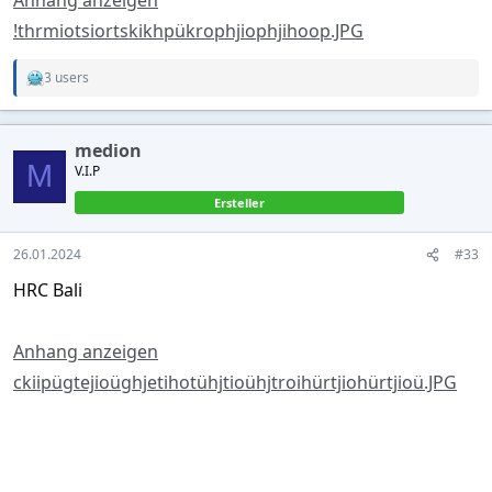
Anhang anzeigen
!thrmiotsiortskikhpükrophjiophjihoop.JPG
3 users
R
e
a
c
medion
t
M
V.I.P
i
o
Ersteller
n
s
:
26.01.2024
#33
HRC Bali
Anhang anzeigen
ckiipügtejioüghjetihotühjtioühjtroihürtjiohürtjioü.JPG