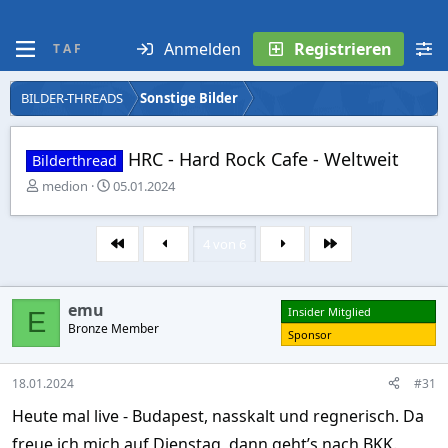
Anmelden
Registrieren
T A F
BILDER-THREADS
Sonstige Bilder
HRC - Hard Rock Cafe - Weltweit
Bilderthread
E
E
medion
05.01.2024
r
r
s
s
t
t
4 von 6
Erste
Letzte
e
e
l
l
l
l
emu
e
t
Insider Mitglied
E
r
Bronze Member
a
Sponsor
m
18.01.2024
#31
Heute mal live - Budapest, nasskalt und regnerisch. Da
freue ich mich auf Dienstag, dann geht’s nach BKK.