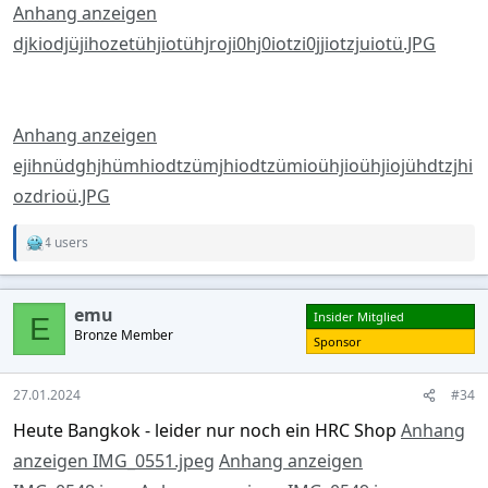
Anhang anzeigen
djkiodjüjihozetühjiotühjroji0hj0iotzi0jjiotzjuiotü.JPG
Anhang anzeigen
ejihnüdghjhümhiodtzümjhiodtzümioühjioühjiojühdtzjhi
ozdrioü.JPG
4 users
R
e
a
c
emu
Insider Mitglied
t
E
Bronze Member
i
Sponsor
o
n
s
27.01.2024
#34
:
Heute Bangkok - leider nur noch ein HRC Shop
Anhang
anzeigen IMG_0551.jpeg
Anhang anzeigen