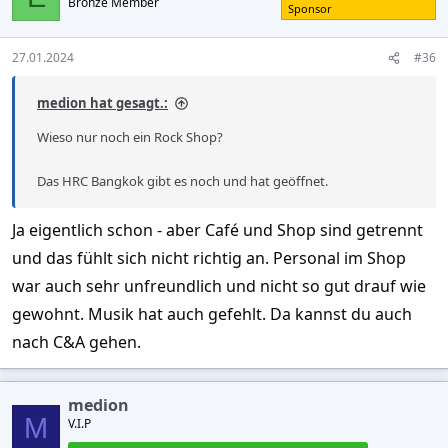
Bronze Member
i
Sponsor
o
n
s
27.01.2024
#36
:
medion hat gesagt.:
Wieso nur noch ein Rock Shop?
Das HRC Bangkok gibt es noch und hat geöffnet.
Ja eigentlich schon - aber Café und Shop sind getrennt
und das fühlt sich nicht richtig an. Personal im Shop
war auch sehr unfreundlich und nicht so gut drauf wie
gewohnt. Musik hat auch gefehlt. Da kannst du auch
nach C&A gehen.
medion
M
V.I.P