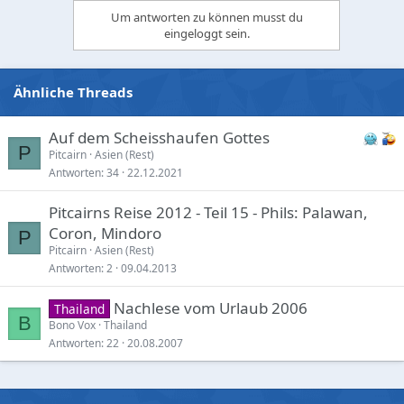
i
Um antworten zu können musst du
o
eingeloggt sein.
n
s
:
Ähnliche Threads
Auf dem Scheisshaufen Gottes
P
Pitcairn
Asien (Rest)
Antworten
34
22.12.2021
Pitcairns Reise 2012 - Teil 15 - Phils: Palawan,
Coron, Mindoro
P
Pitcairn
Asien (Rest)
Antworten
2
09.04.2013
Nachlese vom Urlaub 2006
Thailand
B
Bono Vox
Thailand
Antworten
22
20.08.2007