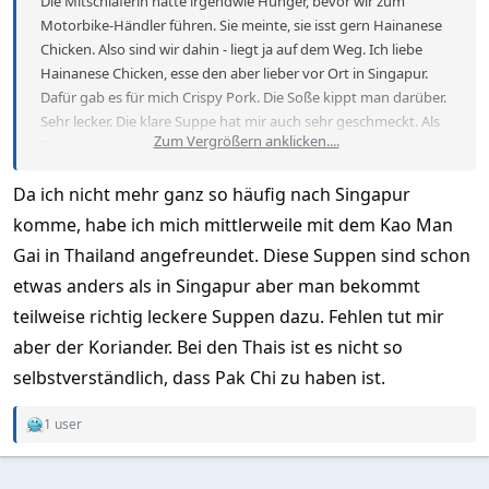
Die Mitschläferin hatte irgendwie Hunger, bevor wir zum
Motorbike-Händler führen. Sie meinte, sie isst gern Hainanese
Chicken. Also sind wir dahin - liegt ja auf dem Weg. Ich liebe
Hainanese Chicken, esse den aber lieber vor Ort in Singapur.
Dafür gab es für mich Crispy Pork. Die Soße kippt man darüber.
Sehr lecker. Die klare Suppe hat mir auch sehr geschmeckt. Als
Zum Vergrößern anklicken....
Snack gab es frittierte Cocos-Bananen. Mit zwei Wasser und
allem drum und dran 180 Bath.
Da ich nicht mehr ganz so häufig nach Singapur
Auf den Fotos kommt die Portion klein rüber, aber mit der
Suppe und Kompott war das mehr als genug.
komme, habe ich mich mittlerweile mit dem Kao Man
Gai in Thailand angefreundet. Diese Suppen sind schon
กินดี ข้าวมันไก่สูตรไหหลำ/KINDEE Hainanese Chicken Rice
etwas anders als in Singapur aber man bekommt
Thepprasit Rd, Muang Pattaya, Bang Lamung District, Chon
Buri 20150
teilweise richtig leckere Suppen dazu. Fehlen tut mir
aber der Koriander. Bei den Thais ist es nicht so
Google Maps
selbstverständlich, dass Pak Chi zu haben ist.
Find local businesses, view maps and get driving directions in
Google Maps.
1 user
maps.app.goo.gl
R
e
a
c