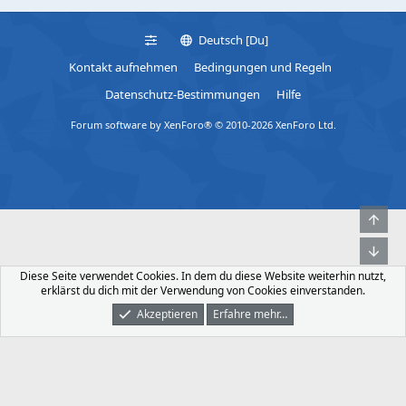
Anhang anzeigen IMG_1335 Small.jpeg
Anhang anzeigen
t
IMG_1336 Small.jpeg
Anhang anzeigen IMG_1337 Small.jpeg
i
o
Deutsch [Du]
Anhang anzeigen IMG_1338 Small.jpeg
n
Kontakt aufnehmen
Bedingungen und Regeln
s
:
Datenschutz-Bestimmungen
Hilfe
Forum software by XenForo® © 2010-2026 XenForo Ltd.
Obe
Unt
Diese Seite verwendet Cookies. In dem du diese Website weiterhin nutzt,
erklärst du dich mit der Verwendung von Cookies einverstanden.
Akzeptieren
Erfahre mehr…
Foren
Was Ist Neu
Dunkler Modus
Anmelden
Registrieren