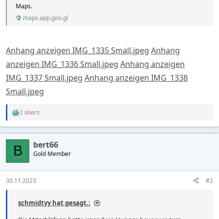
Maps.
maps.app.goo.gl
Anhang anzeigen IMG_1335 Small.jpeg
Anhang
anzeigen IMG_1336 Small.jpeg
Anhang anzeigen
IMG_1337 Small.jpeg
Anhang anzeigen IMG_1338
Small.jpeg
2 users
R
e
a
c
bert66
t
B
Gold Member
i
o
n
s
30.11.2023
#2
:
schmidtyy hat gesagt.: