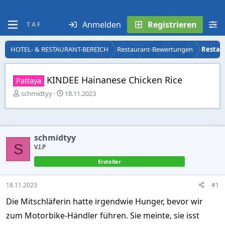
Anmelden
Registrieren
T A F
HOTEL- & RESTAURANT-BEREICH
Restaurant-Bewertungen
Restau
KINDEE Hainanese Chicken Rice
Pattaya
E
E
schmidtyy
18.11.2023
r
r
s
s
t
t
e
e
schmidtyy
l
l
S
l
V.I.P
l
e
t
Ersteller
r
a
m
18.11.2023
#1
Die Mitschläferin hatte irgendwie Hunger, bevor wir
zum Motorbike-Händler führen. Sie meinte, sie isst