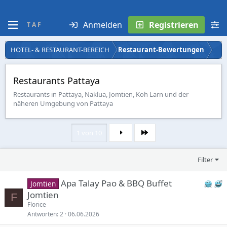
Anmelden
Registrieren
T A F
HOTEL- & RESTAURANT-BEREICH
Restaurant-Bewertungen
Restaurants Pattaya
Restaurants in Pattaya, Naklua, Jomtien, Koh Larn und der
näheren Umgebung von Pattaya
1 von 10
Letzte
Filter
Apa Talay Pao & BBQ Buffet
Jomtien
Jomtien
F
Florice
Antworten
2
06.06.2026