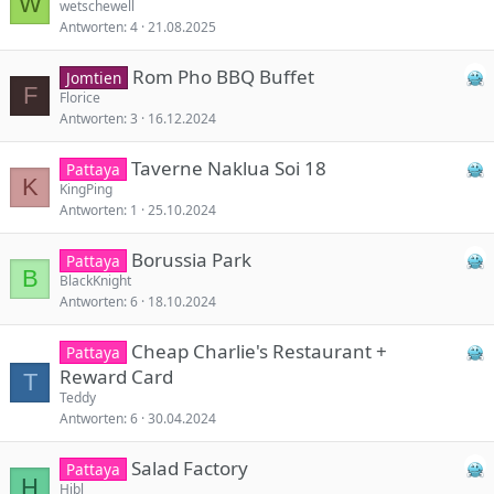
W
wetschewell
Antworten
4
21.08.2025
Rom Pho BBQ Buffet
Jomtien
F
Florice
Antworten
3
16.12.2024
Taverne Naklua Soi 18
Pattaya
K
KingPing
Antworten
1
25.10.2024
Borussia Park
Pattaya
B
BlackKnight
Antworten
6
18.10.2024
Cheap Charlie's Restaurant +
Pattaya
Reward Card
T
Teddy
Antworten
6
30.04.2024
Salad Factory
Pattaya
H
Hibl