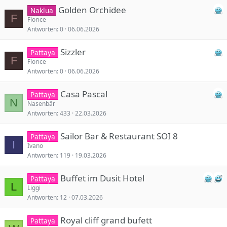
Golden Orchidee
Naklua
F
Florice
Antworten
0
06.06.2026
Sizzler
Pattaya
F
Florice
Antworten
0
06.06.2026
Casa Pascal
Pattaya
N
Nasenbär
Antworten
433
22.03.2026
Sailor Bar & Restaurant SOI 8
Pattaya
I
Ivano
Antworten
119
19.03.2026
Buffet im Dusit Hotel
Pattaya
L
Liggi
Antworten
12
07.03.2026
Royal cliff grand bufett
Pattaya