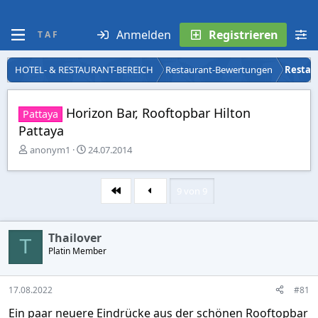
Anmelden
Registrieren
T A F
HOTEL- & RESTAURANT-BEREICH
Restaurant-Bewertungen
Restau
Horizon Bar, Rooftopbar Hilton
Pattaya
Pattaya
E
E
anonym1
24.07.2014
r
r
s
s
t
t
9 von 9
Erste
e
e
l
l
l
l
Thailover
e
t
T
r
Platin Member
a
m
17.08.2022
#81
Ein paar neuere Eindrücke aus der schönen Rooftopbar