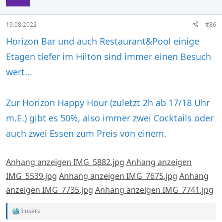
19.08.2022
#86
Horizon Bar und auch Restaurant&Pool einige
Etagen tiefer im Hilton sind immer einen Besuch
wert...
Zur Horizon Happy Hour (zuletzt 2h ab 17/18 Uhr
m.E.) gibt es 50%, also immer zwei Cocktails oder
auch zwei Essen zum Preis von einem.
Anhang anzeigen IMG_5882.jpg
Anhang anzeigen
IMG_5539.jpg
Anhang anzeigen IMG_7675.jpg
Anhang
anzeigen IMG_7735.jpg
Anhang anzeigen IMG_7741.jpg
3 users
R
e