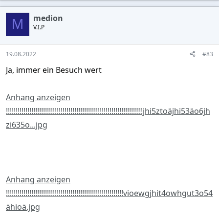
a
c
medion
t
M
V.I.P
i
o
n
s
19.08.2022
#83
:
Ja, immer ein Besuch wert
Anhang anzeigen
!!!!!!!!!!!!!!!!!!!!!!!!!!!!!!!!!!!!!!!!!!!!!!!!!!!!!!!!!!!!!!!!!!!!!!jhi5ztoäjhi53äo6jh
zi635o...jpg
Anhang anzeigen
!!!!!!!!!!!!!!!!!!!!!!!!!!!!!!!!!!!!!!!!!!!!!!!!!!!!!!!!!!!!vioewgjhit4owhgut3o54
ähioä.jpg