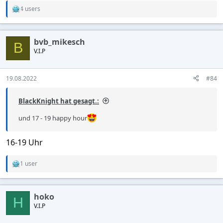
4 users
R
e
a
c
bvb_mikesch
t
B
V.I.P
i
o
n
s
19.08.2022
#84
:
BlackKnight hat gesagt.:
und 17 - 19 happy hour
16-19 Uhr
1 user
R
e
a
c
hoko
t
H
V.I.P
i
o
n