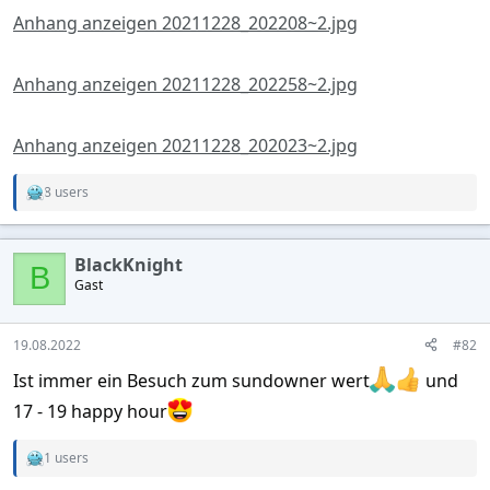
Anhang anzeigen 20211228_202208~2.jpg
Anhang anzeigen 20211228_202258~2.jpg
Anhang anzeigen 20211228_202023~2.jpg
8 users
R
e
a
c
BlackKnight
t
B
Gast
i
o
n
s
19.08.2022
#82
:
Ist immer ein Besuch zum sundowner wert
und
17 - 19 happy hour
1 users
R
e