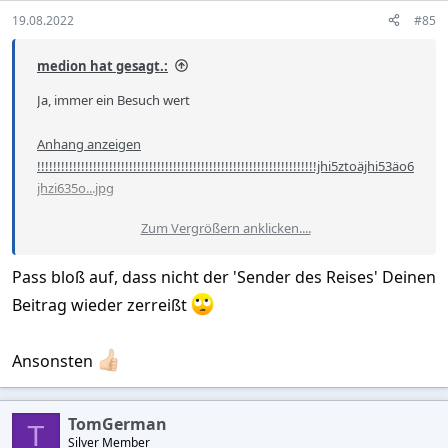
s
19.08.2022
#85
:
medion hat gesagt.:
Ja, immer ein Besuch wert
Anhang anzeigen
!!!!!!!!!!!!!!!!!!!!!!!!!!!!!!!!!!!!!!!!!!!!!!!!!!!!!!!!!!!!!!!!!!!!!!jhi5ztoäjhi53äo6
jhzi635o...jpg
Zum Vergrößern anklicken....
Pass bloß auf, dass nicht der 'Sender des Reises' Deinen
Anhang anzeigen
!!!!!!!!!!!!!!!!!!!!!!!!!!!!!!!!!!!!!!!!!!!!!!!!!!!!!!!!!!!!vioewgjhit4owhgut3o
Beitrag wieder zerreißt
54ähioä.jpg
Ansonsten
TomGerman
T
Silver Member