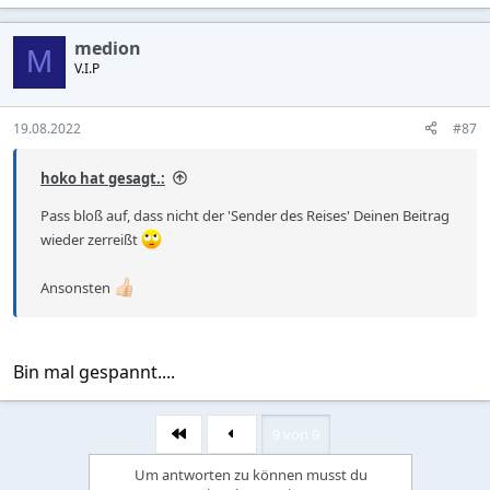
a
c
medion
t
M
V.I.P
i
o
n
s
19.08.2022
#87
:
hoko hat gesagt.:
Pass bloß auf, dass nicht der 'Sender des Reises' Deinen Beitrag
wieder zerreißt
Ansonsten
Bin mal gespannt....
9 von 9
Erste
Um antworten zu können musst du