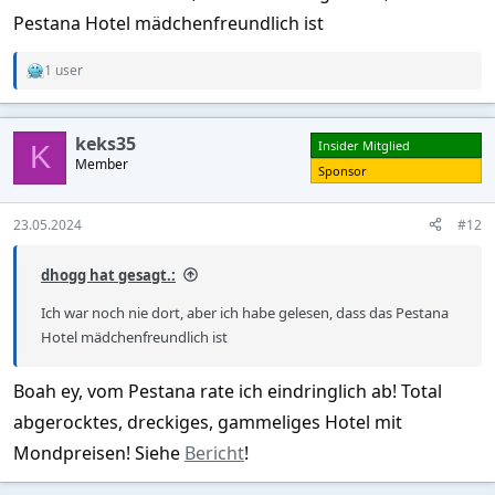
Pestana Hotel mädchenfreundlich ist
1 user
R
e
a
c
keks35
Insider Mitglied
t
K
Member
i
Sponsor
o
n
s
23.05.2024
#12
:
dhogg hat gesagt.:
Ich war noch nie dort, aber ich habe gelesen, dass das Pestana
Hotel mädchenfreundlich ist
Boah ey, vom Pestana rate ich eindringlich ab! Total
abgerocktes, dreckiges, gammeliges Hotel mit
Mondpreisen! Siehe
Bericht
!