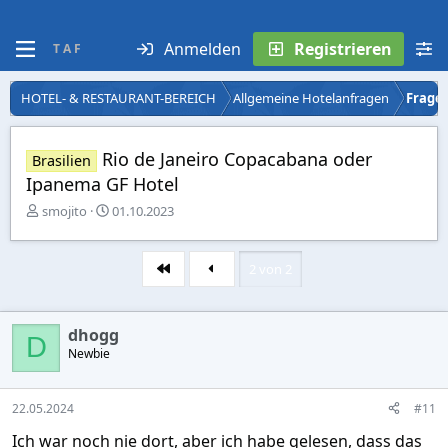
Anmelden
Registrieren
T A F
HOTEL- & RESTAURANT-BEREICH
Allgemeine Hotelanfragen
Fragen
Rio de Janeiro Copacabana oder
Brasilien
Ipanema GF Hotel
E
E
smojito
01.10.2023
r
r
s
s
t
t
2 von 2
Erste
e
e
l
l
l
l
dhogg
e
t
D
r
Newbie
a
m
22.05.2024
#11
Ich war noch nie dort, aber ich habe gelesen, dass das