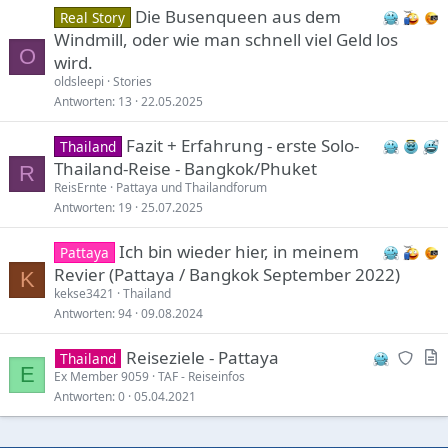
Die Busenqueen aus dem
Real Story
Windmill, oder wie man schnell viel Geld los
O
wird.
oldsleepi
Stories
Antworten
13
22.05.2025
Fazit + Erfahrung - erste Solo-
Thailand
Thailand-Reise - Bangkok/Phuket
R
ReisErnte
Pattaya und Thailandforum
Antworten
19
25.07.2025
Ich bin wieder hier, in meinem
Pattaya
Revier (Pattaya / Bangkok September 2022)
K
kekse3421
Thailand
Antworten
94
09.08.2024
N
A
Reiseziele - Pattaya
Thailand
E
e
r
Ex Member 9059
TAF - Reiseinfos
Antworten
0
05.04.2021
w
t
r
i
e
c