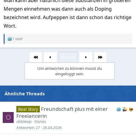
Man kann aber natürlich diese Substanzen in größeren
Mengen einnehmen was dann auch als Doping
bezeichnet wird. Aufpeppen ist dann schon das richtige
Wort.
1 user
R
e
a
c
8 von 9
Erste
Letzte
t
i
Um antworten zu können musst du
o
eingeloggt sein.
n
s
:
Ähnliche Threads
Freundschaft plus mit einer
Real Story
Freelancerin
O
oldsleepi
Stories
Antworten
27
28.04.2026