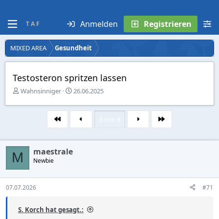
Anmelden
Registrieren
T A F
MIXED AREA
Gesundheit
Testosteron spritzen lassen
E
E
Wahnsinniger
26.06.2025
r
r
s
s
t
t
8 von 9
Erste
Letzte
e
e
l
l
l
l
maestrale
e
t
M
r
Newbie
a
m
07.07.2026
#71
S. Korch hat gesagt.: