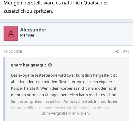
Mengen herstellt wäre es natürlich Quatsch es
zusätzlich zu spritzen.
Alecsander
A
Member
08.07.2026
#79
gharr hat gesagt.:
Das exogene testesterone wird zwar künstlich hergestellt ist
aber bio-identisch mit dem Testesterone das dein eigener
Körper herstellt. Wenn dein Körper es nicht mehr oder nicht
mehr im normalen Mengen herstellen kann macht es schon
Sinn es zu spritzen. Es ist kein Aufputschmittel. In natürlichen
Mengen hilft es deinem Körper Muskelmasse im Alter to
Zum Vergrößern anklicken....
erhalten und hilft dabei weniger Fett im Bauchgewerbe
anzulagern. Beide sind wichtige Indikatoren für ein Gesundes
und langes Leben.