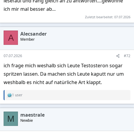
lesefaul und Fang gleich an zu antworten....gewöhne
ich mir mal besser ab...
Zuletzt bearbeitet:
07.07.2026
Alecsander
A
Member
07.07.2026
#72
ich frage mich weshalb sich Leute Testosteron sogar
spritzen lassen. Da machen sich Leute kaputt nur um
weshbalb es nicht auf natürliche Art klappt.
1 user
R
e
a
c
maestrale
t
M
Newbie
i
o
n