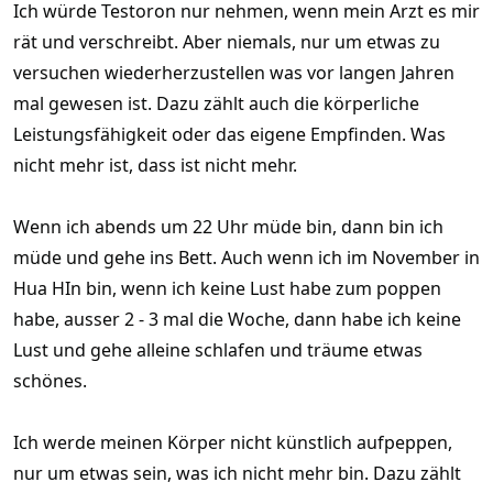
Ich würde Testoron nur nehmen, wenn mein Arzt es mir
Deine Entscheidung es nicht zu nehmen respektiere ich
rät und verschreibt. Aber niemals, nur um etwas zu
natürlich sowie sich einige entscheiden irgendwelche
versuchen wiederherzustellen was vor langen Jahren
Krankheiten nicht behandelt zu lassen. Ich kann es vielleicht
nicht nachvollziehen aber: Dein Körper, deine Entscheidung!
mal gewesen ist. Dazu zählt auch die körperliche
Leistungsfähigkeit oder das eigene Empfinden. Was
Wenn dein Körper es immer noch in ausreichenden Mengen
nicht mehr ist, dass ist nicht mehr.
herstellt wäre es natürlich Quatsch es zusätzlich zu spritzen.
Wenn ich abends um 22 Uhr müde bin, dann bin ich
müde und gehe ins Bett. Auch wenn ich im November in
Hua HIn bin, wenn ich keine Lust habe zum poppen
habe, ausser 2 - 3 mal die Woche, dann habe ich keine
Lust und gehe alleine schlafen und träume etwas
schönes.
Ich werde meinen Körper nicht künstlich aufpeppen,
nur um etwas sein, was ich nicht mehr bin. Dazu zählt