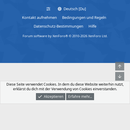
p
l
Deutsch [Du]
l
e
Kontakt aufnehmen
Bedingungen und Regeln
i
e
Datenschutz-Bestimmungen
Hilfe
s
Forum software by XenForo® © 2010-2026 XenForo Ltd.
m
o
d
e
r
Obe
a
t
Unt
i
Diese Seite verwendet Cookies. In dem du diese Website weiterhin nutzt,
n
erklärst du dich mit der Verwendung von Cookies einverstanden.
g
Akzeptieren
Erfahre mehr…
Foren
Was Ist Neu
Dunkler Modus
Anmelden
Registrieren
e
n
a
b
l