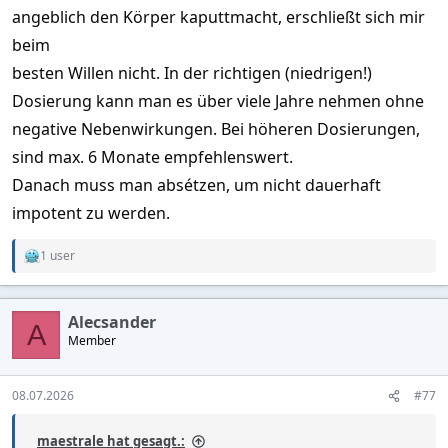
angeblich den Körper kaputtmacht, erschließt sich mir
beim
besten Willen nicht. In der richtigen (niedrigen!)
Dosierung kann man es über viele Jahre nehmen ohne
negative Nebenwirkungen. Bei höheren Dosierungen,
sind max. 6 Monate empfehlenswert.
Danach muss man absétzen, um nicht dauerhaft
impotent zu werden.
1 user
R
e
a
c
Alecsander
t
A
Member
i
o
n
s
08.07.2026
#77
:
maestrale hat gesagt.: