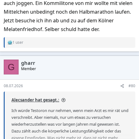
auch joggen. Ein Kommilitone von mir wollte mit vielen
Mittelchen unbedingt noch den Halbmarathon laufen.
Jetzt besuche ich ihn ab und zu auf dem Kölner
Melatenfriedhof. Selber schuld hatte der.
1 user
R
e
a
c
gharr
t
G
Member
i
o
n
s
08.07.2026
#80
:
Alecsander hat gesagt.:
Ich würde Testoron nur nehmen, wenn mein Arzt es mir rät und
verschreibt. Aber niemals, nur um etwas zu versuchen
wiederherzustellen was vor langen Jahren mal gewesen ist.
Dazu zählt auch die körperliche Leistungsfähigkeit oder das
eigene Empfinden. Was nicht mehr ist, dass ist nicht mehr.