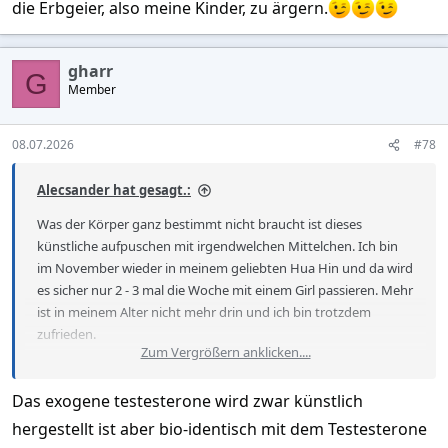
die Erbgeier, also meine Kinder, zu ärgern.
gharr
G
Member
08.07.2026
#78
Alecsander hat gesagt.:
Was der Körper ganz bestimmt nicht braucht ist dieses
künstliche aufpuschen mit irgendwelchen Mittelchen. Ich bin
im November wieder in meinem geliebten Hua Hin und da wird
es sicher nur 2 - 3 mal die Woche mit einem Girl passieren. Mehr
ist in meinem Alter nicht mehr drin und ich bin trotzdem
zufrieden.
Zum Vergrößern anklicken....
Auch meine "Energie" von früher ist auch nicht mehr
Das exogene testesterone wird zwar künstlich
vorhanden. Meinen letzten Marathon habe ich vor etwa 30
Jahren gelaufen. Heute sind noch etwa 2 - 3 Kilometer durch
hergestellt ist aber bio-identisch mit dem Testesterone
den Wald tgl. mit meinem Hund drin. Das reicht auch, obwohl