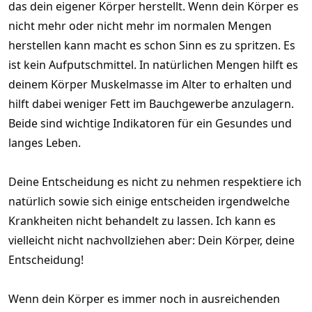
das dein eigener Körper herstellt. Wenn dein Körper es
meine geliebte Hündin eigentlich gerne mehr Kilometer hätte.
nicht mehr oder nicht mehr im normalen Mengen
Ich denke nicht daran, meinem Körper etwas vorzumachen
herstellen kann macht es schon Sinn es zu spritzen. Es
und diese ganzen Aufputschmittel zu schlucken. Sei es
ist kein Aufputschmittel. In natürlichen Mengen hilft es
Testoteron oder die blauen Pillen.
deinem Körper Muskelmasse im Alter to erhalten und
hilft dabei weniger Fett im Bauchgewerbe anzulagern.
Was nicht geht, geht nun mal nicht. Eine gesunde Ernährung
hilft meist mehr wie dieses ganze dämliche Zeug zum schlucken
Beide sind wichtige Indikatoren für ein Gesundes und
oder spritzen.
langes Leben.
Ich will lieber gesund bleiben ohne diese "Mittelchen" und
Deine Entscheidung es nicht zu nehmen respektiere ich
hoffe so die 90 Jahre zu erreichen. Alleine schon um die
Erbgeier, also meine Kinder, zu ärgern.
natürlich sowie sich einige entscheiden irgendwelche
Krankheiten nicht behandelt zu lassen. Ich kann es
vielleicht nicht nachvollziehen aber: Dein Körper, deine
Entscheidung!
Wenn dein Körper es immer noch in ausreichenden