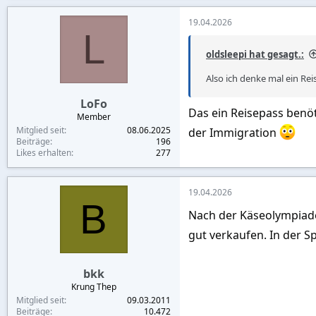
19.04.2026
L
oldsleepi hat gesagt.:
Also ich denke mal ein Re
LoFo
Das ein Reisepass benöt
Member
Mitglied seit
08.06.2025
der Immigration
Beiträge
196
Likes erhalten
277
19.04.2026
B
Nach der Käseolympiade
gut verkaufen. In der Sp
bkk
Krung Thep
Mitglied seit
09.03.2011
Beiträge
10.472