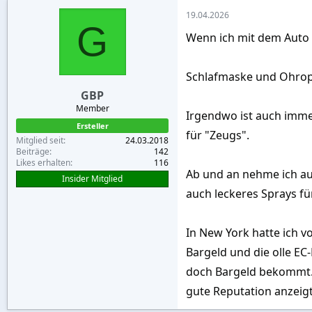
19.04.2026
G
Wenn ich mit dem Auto r
Schlafmaske und Ohropa
GBP
Member
Irgendwo ist auch imme
Ersteller
für "Zeugs".
Mitglied seit
24.03.2018
Beiträge
142
Likes erhalten
116
Ab und an nehme ich au
Insider Mitglied
auch leckeres Sprays fü
In New York hatte ich v
Bargeld und die olle EC
doch Bargeld bekommt.)
gute Reputation anzeig