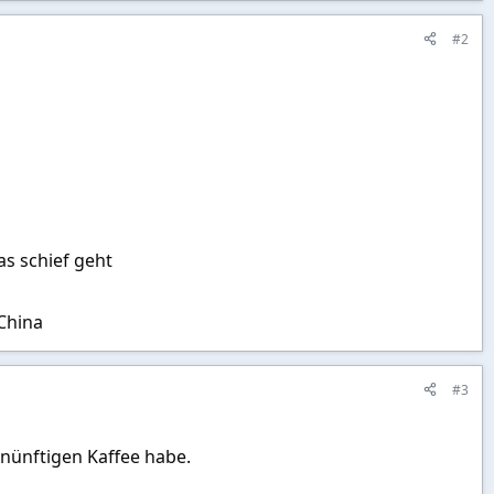
#2
as schief geht
 China
#3
nünftigen Kaffee habe.