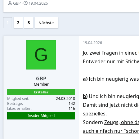
E
E
GBP
19.04.2026
r
r
s
s
t
t
1
2
3
Nächste
e
e
l
l
l
l
e
t
19.04.2026
G
r
a
Jo, zwei Fragen in einer.
m
Entweder nur mit Stich
GBP
a)
Ich bin neugierig wa
Member
Ersteller
b)
Und ich bin neugieri
Mitglied seit
24.03.2018
Beiträge
142
Damit sind jetzt nicht 
Likes erhalten
116
spezielles.
Insider Mitglied
Sondern
Zeugs, ohne da
auch einfach nur "schön