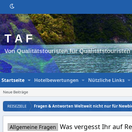
T A F
Von Qualitätstouristen für Qualitätstouristen
Startseite
Hotelbewertungen
Nützliche Links
Neue Beiträge
REISEZIELE
Fragen & Antworten Weltweit nicht nur für Newbi
Was vergesst Ihr auf R
Allgemeine Fragen