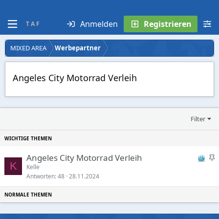
Anmelden
Registrieren
T A F
MIXED AREA
Werbepartner
Angeles City Motorrad Verleih
Filter
S
Angeles City Motorrad Verleih
K
t
Kelle
Antworten
48
28.11.2024
i
c
k
y