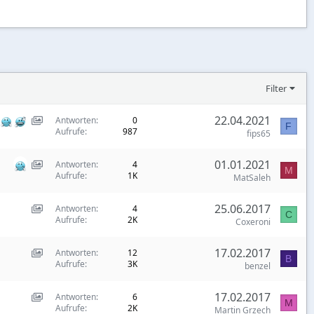
Filter
S
22.04.2021
Antworten
0
F
Aufrufe
987
h
fips65
o
S
01.01.2021
w
Antworten
4
M
Aufrufe
1K
h
MatSaleh
c
o
a
S
25.06.2017
w
Antworten
4
s
C
Aufrufe
2K
h
Coxeroni
c
e
o
a
:
S
17.02.2017
w
Antworten
12
s
I
B
Aufrufe
3K
h
benzel
c
e
t
o
a
:
e
S
17.02.2017
w
Antworten
6
s
I
m
M
Aufrufe
2K
h
Martin Grzech
c