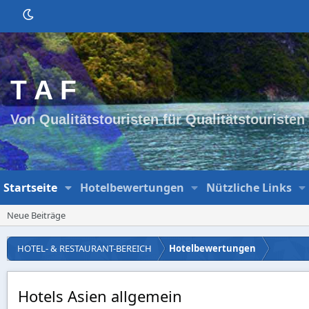
T A F
Von Qualitätstouristen für Qualitätstouristen
Startseite
Hotelbewertungen
Nützliche Links
Neue Beiträge
HOTEL- & RESTAURANT-BEREICH
Hotelbewertungen
Hotels Asien allgemein