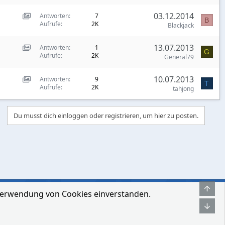
o
a
:
e
S
03.12.2014
w
Antworten
7
s
I
m
B
Aufrufe
2K
h
Blackjack
c
e
t
o
a
:
e
S
13.07.2013
w
Antworten
1
s
I
m
G
Aufrufe
2K
h
General79
c
e
t
o
a
:
e
S
10.07.2013
w
Antworten
9
s
I
m
T
Aufrufe
2K
h
tahjong
c
e
t
o
a
:
e
w
s
I
Du musst dich einloggen oder registrieren, um hier zu posten.
m
c
e
t
a
:
e
s
I
m
e
t
:
e
I
m
Obe
t
r Verwendung von Cookies einverstanden.
hmen
Bedingungen und Regeln
Datenschutz-Bestimmungen
Hilfe
e
Unt
m