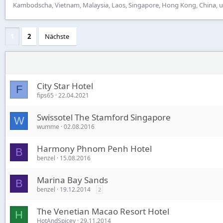
Kambodscha, Vietnam, Malaysia, Laos, Singapore, Hong Kong, China, u
1
2
Nächste
City Star Hotel
F
fips65
22.04.2021
Swissotel The Stamford Singapore
W
wumme
02.08.2016
Harmony Phnom Penh Hotel
B
benzel
15.08.2016
Marina Bay Sands
B
benzel
19.12.2014
2
The Venetian Macao Resort Hotel
H
HotAndSpicey
29.11.2014