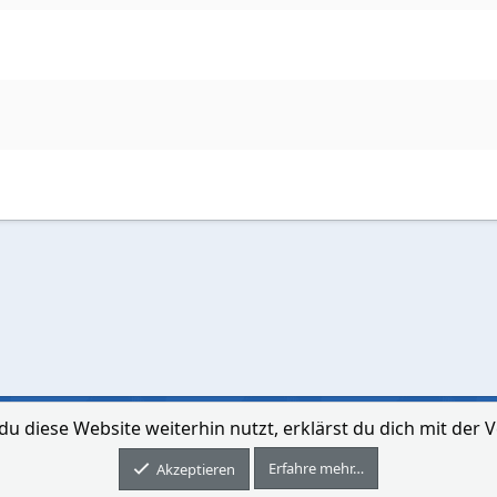
du diese Website weiterhin nutzt, erklärst du dich mit de
Kontakt aufne
Erfahre mehr…
Forum software by XenForo® © 2010-2026 XenForo Ltd.
Akzeptieren