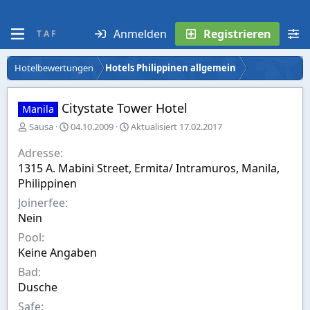
Anmelden
Registrieren
T A F
Hotelbewertungen
Hotels Philippinen allgemein
Citystate Tower Hotel
Manila
E
A
Sausa
04.10.2009
Aktualisiert
17.02.2017
r
u
s
s
Adresse
t
w
1315 A. Mabini Street, Ermita/ Intramuros, Manila,
e
a
Philippinen
l
h
l
l
Joinerfee
t
Nein
v
Pool
o
n
Keine Angaben
Bad
Dusche
Safe