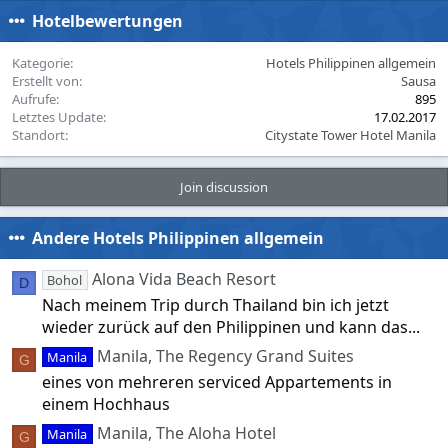
c
Hotelbewertungen
t
i
o
Kategorie
Hotels Philippinen allgemein
n
Erstellt von
Sausa
s
Aufrufe
895
:
Letztes Update
17.02.2017
Standort
Citystate Tower Hotel Manila
Join discussion
Andere Hotels Philippinen allgemein
Alona Vida Beach Resort
Bohol
D
Nach meinem Trip durch Thailand bin ich jetzt
wieder zurück auf den Philippinen und kann das...
Manila, The Regency Grand Suites
Manila
G
eines von mehreren serviced Appartements in
einem Hochhaus
Manila, The Aloha Hotel
Manila
G