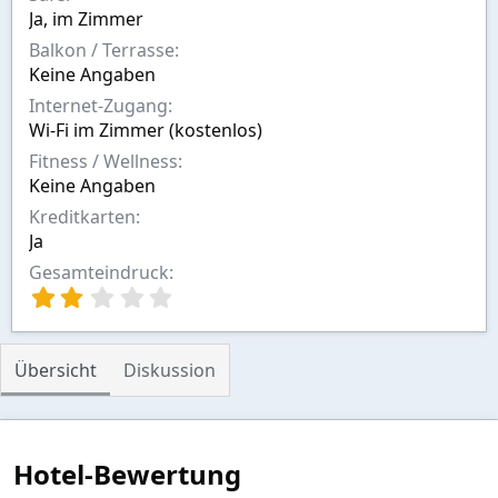
Ja, im Zimmer
Balkon / Terrasse
Keine Angaben
Internet-Zugang
Wi-Fi im Zimmer (kostenlos)
Fitness / Wellness
Keine Angaben
Kreditkarten
Ja
Gesamteindruck
2
,
0
0
Übersicht
Diskussion
S
t
e
r
n
Hotel-Bewertung
(