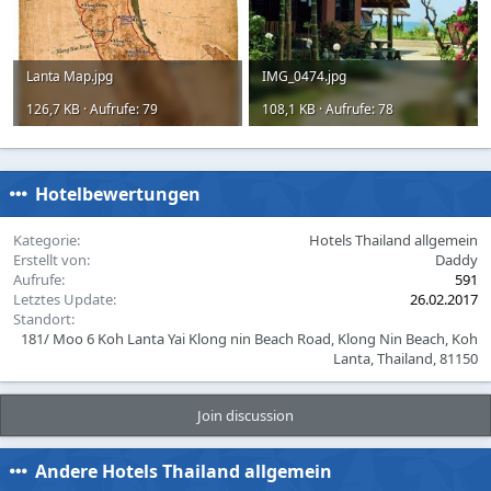
Lanta Map.jpg
IMG_0474.jpg
126,7 KB · Aufrufe: 79
108,1 KB · Aufrufe: 78
Hotelbewertungen
Kategorie
Hotels Thailand allgemein
Erstellt von
Daddy
Aufrufe
591
Letztes Update
26.02.2017
Standort
181/ Moo 6 Koh Lanta Yai Klong nin Beach Road, Klong Nin Beach, Koh
Lanta, Thailand, 81150
Join discussion
Andere Hotels Thailand allgemein