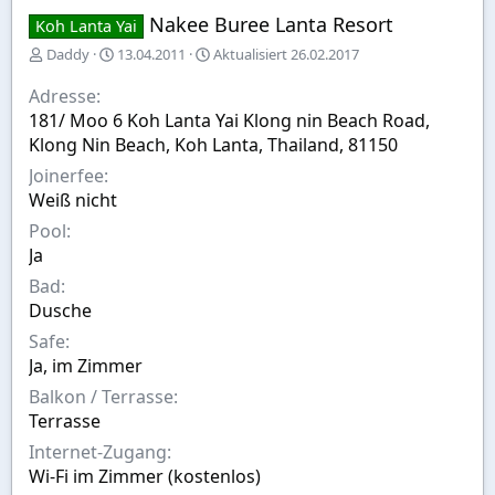
Nakee Buree Lanta Resort
Koh Lanta Yai
E
A
Daddy
13.04.2011
Aktualisiert
26.02.2017
r
u
s
s
Adresse
t
w
181/ Moo 6 Koh Lanta Yai Klong nin Beach Road,
e
a
Klong Nin Beach, Koh Lanta, Thailand, 81150
l
h
l
l
Joinerfee
t
Weiß nicht
v
Pool
o
n
Ja
Bad
Dusche
Safe
Ja, im Zimmer
Balkon / Terrasse
Terrasse
Internet-Zugang
Wi-Fi im Zimmer (kostenlos)