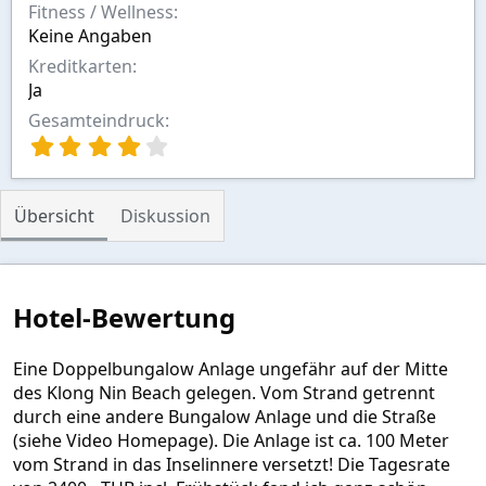
Fitness / Wellness
Keine Angaben
Kreditkarten
Ja
Gesamteindruck
4
,
0
0
Übersicht
Diskussion
S
t
e
r
n
Hotel-Bewertung
(
e
)
Eine Doppelbungalow Anlage ungefähr auf der Mitte
des Klong Nin Beach gelegen. Vom Strand getrennt
durch eine andere Bungalow Anlage und die Straße
(siehe Video Homepage). Die Anlage ist ca. 100 Meter
vom Strand in das Inselinnere versetzt! Die Tagesrate