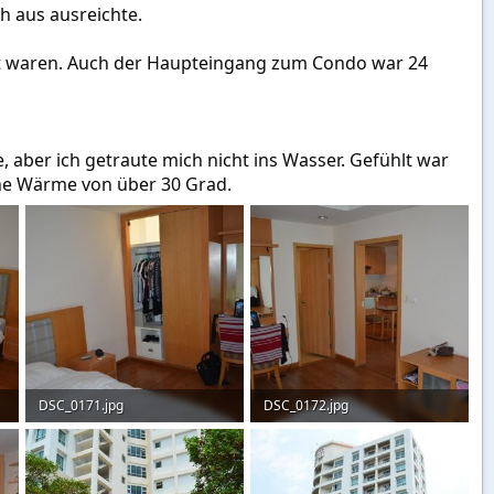
h aus ausreichte.
ht waren. Auch der Haupteingang zum Condo war 24
 aber ich getraute mich nicht ins Wasser. Gefühlt war
ne Wärme von über 30 Grad.
DSC_0171.jpg
DSC_0172.jpg
49,8 KB · Aufrufe: 141
51,2 KB · Aufrufe: 138