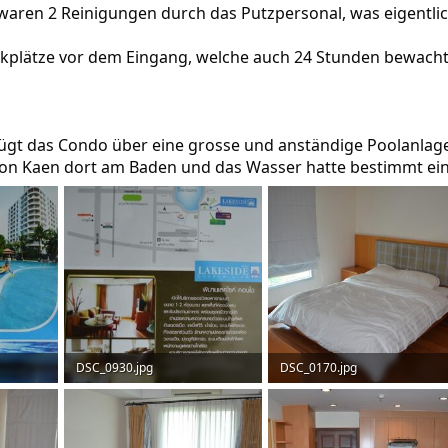
 waren 2 Reinigungen durch das Putzpersonal, was eigentlic
rkplätze vor dem Eingang, welche auch 24 Stunden bewac
ügt das Condo über eine grosse und anständige Poolanlage,
on Kaen dort am Baden und das Wasser hatte bestimmt ei
DSC_0930.jpg
DSC_0170.jpg
43,8 KB · Aufrufe: 134
44 KB · Aufrufe: 141