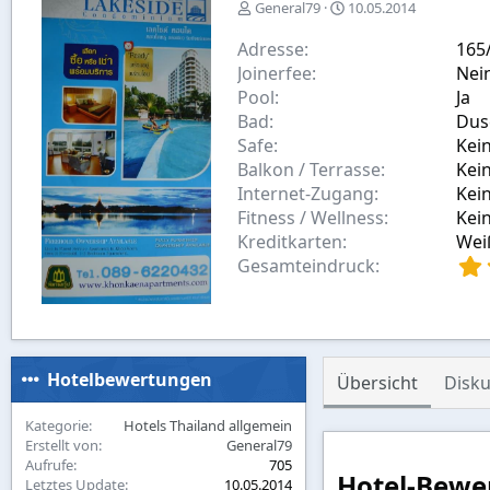
E
A
General79
10.05.2014
r
u
s
s
Adresse
165
t
w
Joinerfee
Nei
e
a
Pool
Ja
l
h
Bad
Dus
l
l
Safe
Kei
t
v
Balkon / Terrasse
Kei
o
Internet-Zugang
Kei
n
Fitness / Wellness
Kei
Kreditkarten
Wei
Gesamteindruck
Hotelbewertungen
Übersicht
Disku
Kategorie
Hotels Thailand allgemein
Erstellt von
General79
Aufrufe
705
Hotel-Bewe
Letztes Update
10.05.2014