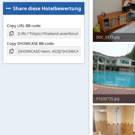
Share diese Hotelbewertung
Copy URL BB code
DSC_0173.jpg
Copy SHOWCASE BB code
48,9 KB · Aufrufe: 135
P1030735.jpg
111,2 KB · Aufrufe: 117