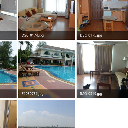
DSC_0174.jpg
DSC_0175.jpg
63,7 KB · Aufrufe: 136
68,7 KB · Aufrufe: 137
P1030736.jpg
IMG_0519.jpg
129 KB · Aufrufe: 116
66,3 KB · Aufrufe: 55