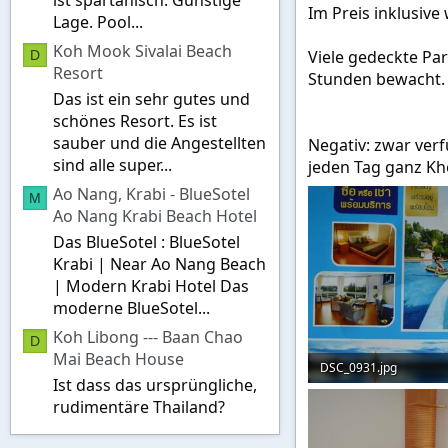
ist spartanisch. Günstige
Im Preis inklusive
Lage. Pool...
Koh Mook Sivalai Beach
Viele gedeckte Pa
D
Resort
Stunden bewacht.
Das ist ein sehr gutes und
schönes Resort. Es ist
sauber und die Angestellten
Negativ: zwar verf
sind alle super...
jeden Tag ganz Kh
Ao Nang, Krabi - BlueSotel
M
Ao Nang Krabi Beach Hotel
Das BlueSotel : BlueSotel
Krabi | Near Ao Nang Beach
| Modern Krabi Hotel Das
moderne BlueSotel...
Koh Libong --- Baan Chao
D
Mai Beach House
DSC_0931.jpg
Ist dass das ursprüngliche,
52,1 KB · Aufrufe: 396
rudimentäre Thailand?