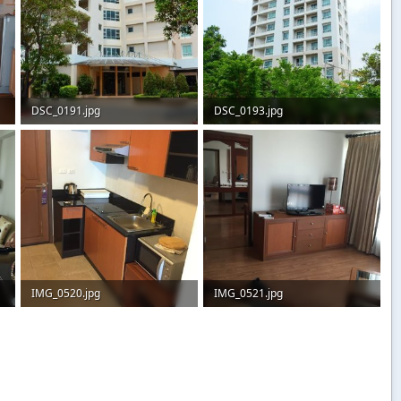
DSC_0191.jpg
DSC_0193.jpg
177,6 KB · Aufrufe: 140
74,2 KB · Aufrufe: 138
IMG_0520.jpg
IMG_0521.jpg
46 KB · Aufrufe: 55
63,6 KB · Aufrufe: 55