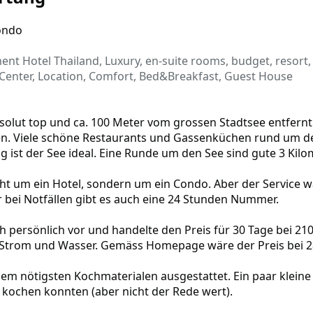
)
ondo
nt Hotel Thailand, Luxury, en-suite rooms, budget, resort
y, Center, Location, Comfort, Bed&Breakfast, Guest House
 absolut top und ca. 100 Meter vom grossen Stadtsee entfe
en. Viele schöne Restaurants und Gassenküchen rund um den
ng ist der See ideal. Eine Runde um den See sind gute 3 Kilo
cht um ein Hotel, sondern um ein Condo. Aber der Service wa
r bei Notfällen gibt es auch eine 24 Stunden Nummer.
 persönlich vor und handelte den Preis für 30 Tage bei 210
Strom und Wasser. Gemäss Homepage wäre der Preis bei 2
 dem nötigsten Kochmaterialen ausgestattet. Ein paar klein
 kochen konnten (aber nicht der Rede wert).