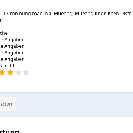
/117 rob bung road, Nai Mueang, Mueang Khon Kaen Distri
n
che
ne Angaben
ne Angaben
ne Angaben
ne Angaben
ß nicht
3
,
0
0
S
t
ssion
e
r
n
(
e
rtung