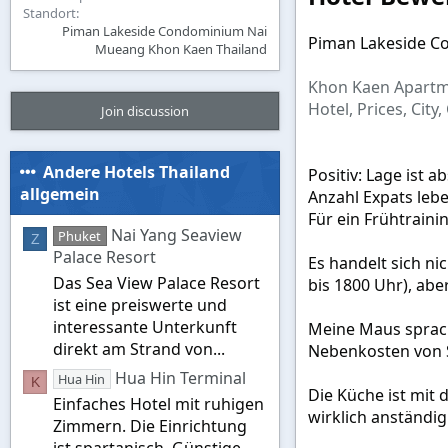
Standort
Piman Lakeside Condominium Nai
Piman Lakeside C
Mueang Khon Kaen Thailand
Khon Kaen Apartme
Hotel, Prices, Cit
Join discussion
Andere Hotels Thailand
Positiv: Lage ist
allgemein
Anzahl Expats leb
Für ein Frühtraini
Nai Yang Seaview
Phuket
Z
Palace Resort
Es handelt sich ni
Das Sea View Palace Resort
bis 1800 Uhr), abe
ist eine preiswerte und
interessante Unterkunft
Meine Maus sprach
direkt am Strand von...
Nebenkosten von 
Hua Hin Terminal
Hua Hin
K
Die Küche ist mit
Einfaches Hotel mit ruhigen
wirklich anständig
Zimmern. Die Einrichtung