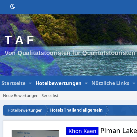
T A F
Von Qualitätstouristen für Qualitätstouristen
Startseite
Hotelbewertungen
Nützliche Links
Neue Bewertungen
Series list
Hotelbewertungen
Hotels Thailand allgemein
Piman Lak
Khon Kaen