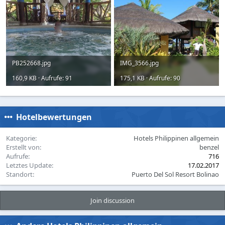
PB252668.jpg
IMG_3566.jpg
160,9 KB · Aufrufe: 91
175,1 KB · Aufrufe: 90
Hotelbewertungen
Kategorie
Hotels Philippinen allgemein
Erstellt von
benzel
Aufrufe
716
Letztes Update
17.02.2017
Standort
Puerto Del Sol Resort Bolinao
Join discussion