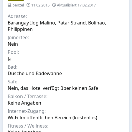
E
A
benzel
11.02.2015
Aktualisiert
17.02.2017
r
u
s
s
Adresse
t
w
Barangay Ilog Malino, Patar Strand, Bolinao,
e
a
Philippinen
l
h
l
l
Joinerfee
t
Nein
v
Pool
o
n
Ja
Bad
Dusche und Badewanne
Safe
Nein, das Hotel verfügt über keinen Safe
Balkon / Terrasse
Keine Angaben
Internet-Zugang
Wi-Fi Im öffentlichen Bereich (kostenlos)
Fitness / Wellness