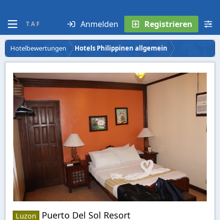
Anmelden
Registrieren
T A F
Hotelbewertungen
Hotels Philippinen allgemein
Puerto Del Sol Resort
Luzon