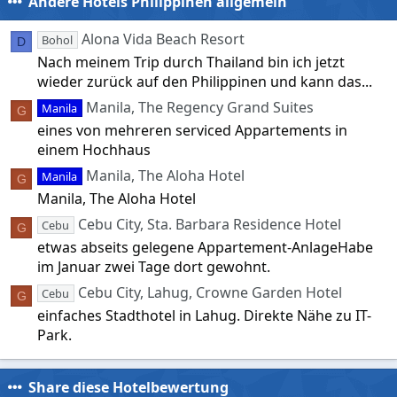
Andere Hotels Philippinen allgemein
Alona Vida Beach Resort
Bohol
D
Nach meinem Trip durch Thailand bin ich jetzt
wieder zurück auf den Philippinen und kann das...
Manila, The Regency Grand Suites
Manila
G
eines von mehreren serviced Appartements in
einem Hochhaus
Manila, The Aloha Hotel
Manila
G
Manila, The Aloha Hotel
Cebu City, Sta. Barbara Residence Hotel
Cebu
G
etwas abseits gelegene Appartement-AnlageHabe
im Januar zwei Tage dort gewohnt.
Cebu City, Lahug, Crowne Garden Hotel
Cebu
G
einfaches Stadthotel in Lahug. Direkte Nähe zu IT-
Park.
Share diese Hotelbewertung