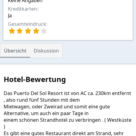
Keine Angaben
Kreditkarten
Ja
Gesamteindruck
4
,
0
0
Übersicht
Diskussion
S
t
e
r
n
Hotel-Bewertung
(
e
)
Das Puerto Del Sol Resort ist von AC ca. 230km entfernt
, also rund fünf Stunden mit dem
Mietwagen, oder Zweirad und somit eine gute
Alternative, um auch ein paar Tage in
einem schönen Strandhotel zu verbringen . ( Westküste
)
Es gibt eine gutes Restaurant direkt am Strand, sehr