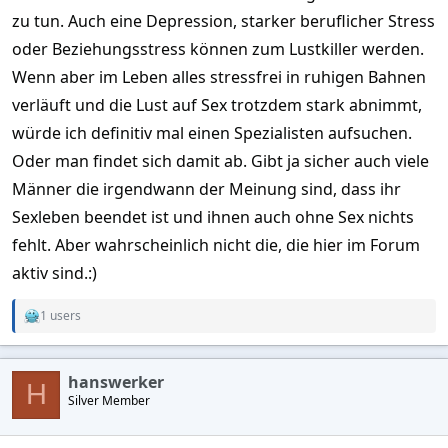
zu tun. Auch eine Depression, starker beruflicher Stress
oder Beziehungsstress können zum Lustkiller werden.
Wenn aber im Leben alles stressfrei in ruhigen Bahnen
verläuft und die Lust auf Sex trotzdem stark abnimmt,
würde ich definitiv mal einen Spezialisten aufsuchen.
Oder man findet sich damit ab. Gibt ja sicher auch viele
Männer die irgendwann der Meinung sind, dass ihr
Sexleben beendet ist und ihnen auch ohne Sex nichts
fehlt. Aber wahrscheinlich nicht die, die hier im Forum
aktiv sind.:)
1 users
R
e
a
c
hanswerker
t
H
Silver Member
i
o
n