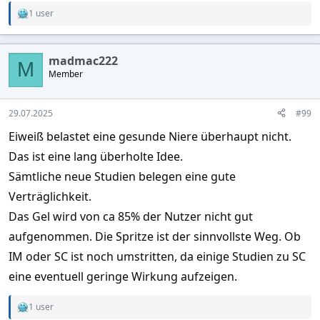
1 user
R
e
a
c
madmac222
t
M
Member
i
o
n
s
29.07.2025
#99
:
Eiweiß belastet eine gesunde Niere überhaupt nicht.
Das ist eine lang überholte Idee.
Sämtliche neue Studien belegen eine gute
Verträglichkeit.
Das Gel wird von ca 85% der Nutzer nicht gut
aufgenommen. Die Spritze ist der sinnvollste Weg. Ob
IM oder SC ist noch umstritten, da einige Studien zu SC
eine eventuell geringe Wirkung aufzeigen.
1 user
R