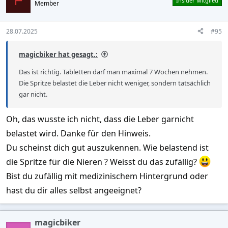
F
Insider Mitglied
Member
i
o
n
s
28.07.2025
#95
:
magicbiker hat gesagt.:
Das ist richtig. Tabletten darf man maximal 7 Wochen nehmen.
Die Spritze belastet die Leber nicht weniger, sondern tatsächlich
gar nicht.
Oh, das wusste ich nicht, dass die Leber garnicht
belastet wird. Danke für den Hinweis.
Du scheinst dich gut auszukennen. Wie belastend ist
die Spritze für die Nieren ? Weisst du das zufällig?
Bist du zufällig mit medizinischem Hintergrund oder
hast du dir alles selbst angeeignet?
magicbiker