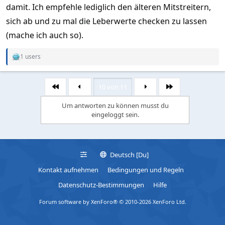
damit. Ich empfehle lediglich den älteren Mitstreitern,
sich ab und zu mal die Leberwerte checken zu lassen
(mache ich auch so).
1 users
R
e
a
c
10 von 11
Erste
Letzte
t
i
Um antworten zu können musst du
o
eingeloggt sein.
n
s
:
Deutsch [Du]
Kontakt aufnehmen
Bedingungen und Regeln
Datenschutz-Bestimmungen
Hilfe
Forum software by XenForo® © 2010-2026 XenForo Ltd.