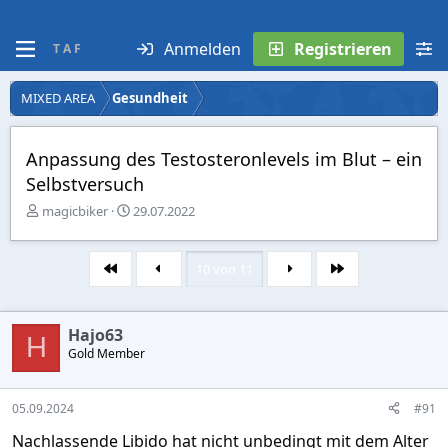
Anmelden
Registrieren
T A F
MIXED AREA
Gesundheit
Anpassung des Testosteronlevels im Blut – ein
Selbstversuch
E
E
magicbiker
29.07.2022
r
r
s
s
t
t
10 von 11
Erste
Letzte
e
e
l
l
l
l
Hajo63
e
t
H
r
Gold Member
a
m
05.09.2024
#91
Nachlassende Libido hat nicht unbedingt mit dem Alter