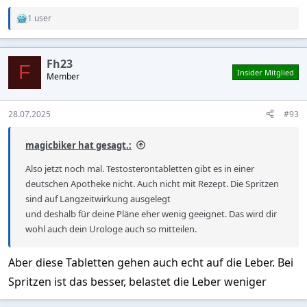
1 user
R
e
a
c
Fh23
t
F
Insider Mitglied
Member
i
o
n
s
28.07.2025
#93
:
magicbiker hat gesagt.:
Also jetzt noch mal. Testosterontabletten gibt es in einer
deutschen Apotheke nicht. Auch nicht mit Rezept. Die Spritzen
sind auf Langzeitwirkung ausgelegt
und deshalb für deine Pläne eher wenig geeignet. Das wird dir
wohl auch dein Urologe auch so mitteilen.
Aber diese Tabletten gehen auch echt auf die Leber. Bei
Spritzen ist das besser, belastet die Leber weniger