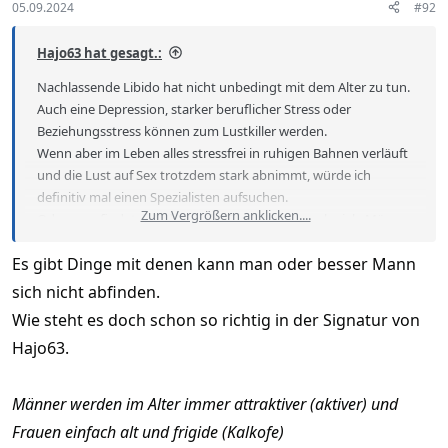
s
05.09.2024
#92
:
Hajo63 hat gesagt.:
Nachlassende Libido hat nicht unbedingt mit dem Alter zu tun.
Auch eine Depression, starker beruflicher Stress oder
Beziehungsstress können zum Lustkiller werden.
Wenn aber im Leben alles stressfrei in ruhigen Bahnen verläuft
und die Lust auf Sex trotzdem stark abnimmt, würde ich
definitiv mal einen Spezialisten aufsuchen.
Zum Vergrößern anklicken....
Oder man findet sich damit ab. Gibt ja sicher auch viele Männer
die irgendwann der Meinung sind, dass ihr Sexleben beendet
Es gibt Dinge mit denen kann man oder besser Mann
ist und ihnen auch ohne Sex nichts fehlt. Aber wahrscheinlich
nicht die, die hier im Forum aktiv sind.:)
sich nicht abfinden.
Wie steht es doch schon so richtig in der Signatur von
Hajo63.
Männer werden im Alter immer attraktiver (aktiver) und
Frauen einfach alt und frigide (Kalkofe)