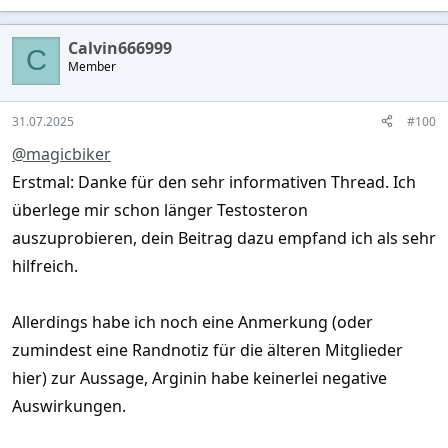
e
a
c
Calvin666999
t
C
Member
i
o
n
s
31.07.2025
#100
:
@magicbiker
Erstmal: Danke für den sehr informativen Thread. Ich
überlege mir schon länger Testosteron
auszuprobieren, dein Beitrag dazu empfand ich als sehr
hilfreich.
Allerdings habe ich noch eine Anmerkung (oder
zumindest eine Randnotiz für die älteren Mitglieder
hier) zur Aussage, Arginin habe keinerlei negative
Auswirkungen.