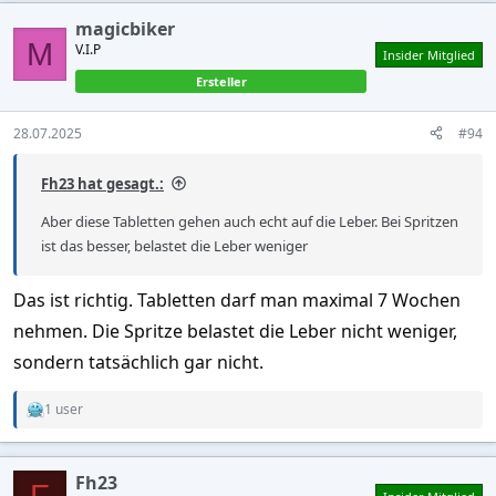
magicbiker
M
V.I.P
Insider Mitglied
Ersteller
28.07.2025
#94
Fh23 hat gesagt.:
Aber diese Tabletten gehen auch echt auf die Leber. Bei Spritzen
ist das besser, belastet die Leber weniger
Das ist richtig. Tabletten darf man maximal 7 Wochen
nehmen. Die Spritze belastet die Leber nicht weniger,
sondern tatsächlich gar nicht.
1 user
R
e
a
c
Fh23
t