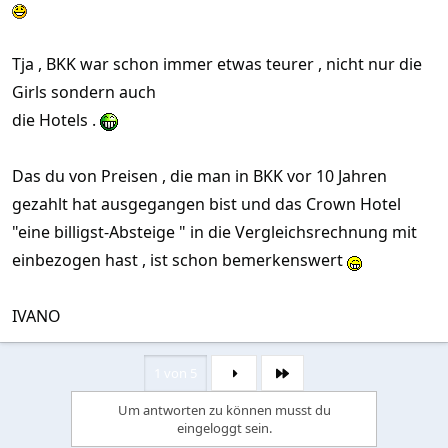
crown "hotel" hieß das teil.... bht 500 haben die aufgerufen...
war ein tip eines kollegen der dort früher,damals und auch
Tja , BKK war schon immer etwas teurer , nicht nur die
noch heute einkehrt.... kein thema, das teil war ein loch, habe
mir einfach mal den spreed zw. 500 - 2050 vorgestellt und mir
Girls sondern auch
gedacht das halbwegs akzeptable unterkünfte schon für im
die Hotels .
mittleren 1000-breich zu bekommen wären...
Das du von Preisen , die man in BKK vor 10 Jahren
natürlich habe ich auch heutige zahlen für hotels in patty im
kopf und da sind 2050 bht schon eine menge kohle
gezahlt hat ausgegangen bist und das Crown Hotel
"eine billigst-Absteige " in die Vergleichsrechnung mit
einbezogen hast , ist schon bemerkenswert
IVANO
1 von 5
Letzte
Um antworten zu können musst du
eingeloggt sein.