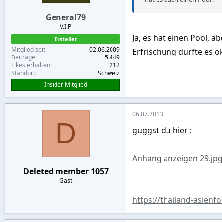
General79
V.I.P
Ja, es hat einen Pool, 
Ersteller
Mitglied seit
02.06.2009
Erfrischung dürfte es ok
Beiträge
5.449
Likes erhalten
212
Standort
Schweiz
Insider Mitglied
06.07.2013
D
guggst du hier :
Anhang anzeigen 29.jp
Deleted member 1057
Gast
https://thailand-asien