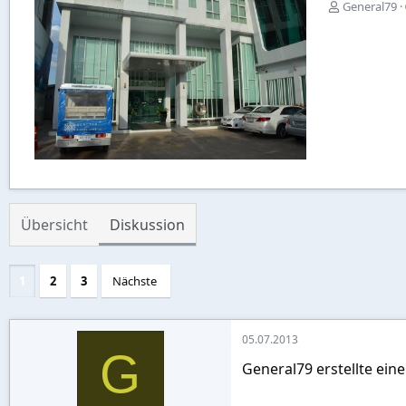
E
General79
r
s
t
e
l
l
e
r
Übersicht
Diskussion
1
2
3
Nächste
05.07.2013
G
General79 erstellte ein