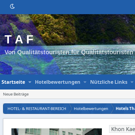
T A F
Von Qualitätstouristen für Qualitätstouristen
Startseite
Hotelbewertungen
Nützliche Links
Neue Beiträge
HOTEL- & RESTAURANT-BEREICH
Hotelbewertungen
Hotels Th
Khon Ka