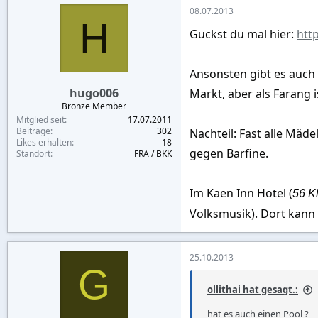
08.07.2013
H
Guckst du mal hier:
htt
Ansonsten gibt es auch 
hugo006
Markt, aber als Farang 
Bronze Member
Mitglied seit
17.07.2011
Beiträge
302
Nachteil: Fast alle Mäd
Likes erhalten
18
gegen Barfine.
Standort
FRA / BKK
Im Kaen Inn Hotel
(
56 K
Volksmusik). Dort kann
25.10.2013
G
ollithai hat gesagt.:
hat es auch einen Pool ?