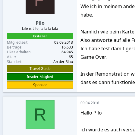
Wie ich in meinem ander
habe.
Pilo
Life is Life, la la la lala
Nämlich wie beim Karten
Ersteller
Also antworte auf alle 
Mitglied seit
08.09.2013
Beiträge
16.633
Ich habe fest damit ger
Likes erhalten
64.945
Game Over.
Alter
65
Standort
An der Blau
Travel Guide
In der Remonstration w
Insider Mitglied
dass es dann funktionie
Sponsor
09.04.2016
R
Hallo Pilo
ich würde es auch vers