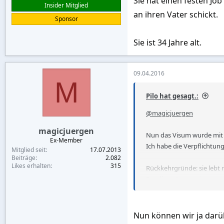
Sie hat einen festen Jo
Insider Mitglied
an ihren Vater schickt.
Sponsor
Sie ist 34 Jahre alt.
09.04.2016
M
Pilo hat gesagt.:
@magicjuergen
magicjuergen
Nun das Visum wurde mit 
Ex-Member
Ich habe die Verpflichtun
Mitglied seit
17.07.2013
Beiträge
2.082
Likes erhalten
315
Rückkehrgründe: sie lebt m
Für diese 4 muss sie sorge
diese 3 Monate.
Sie hat einen festen Job a
Nun können wir ja darüb
Sie ist 34 Jahre alt.