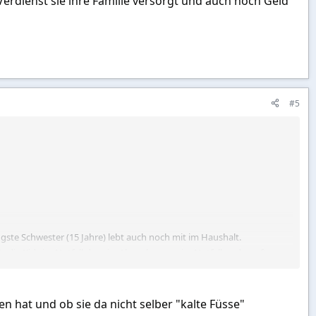
Verdienst sie ihre Familie versorgt und auch noch Geld
#5
ngste Schwester (15 Jahre) lebt auch noch mit im Haushalt.
 die Kids im Notfall da sein. Aber eben nur im Notfall und nur für
Familie versorgt und auch noch Geld an ihren Vater schickt.
 hat und ob sie da nicht selber "kalte Füsse"