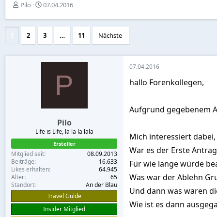
E
E
Pilo
07.04.2016
r
r
s
s
t
t
1
2
3
…
11
Nächste
e
e
l
l
l
l
e
t
07.04.2016
P
r
a
hallo Forenkollegen,
m
Aufgrund gegebenem Anl
Pilo
Life is Life, la la la lala
Mich interessiert dabei
Ersteller
War es der Erste Antrag
Mitglied seit
08.09.2013
Beiträge
16.633
Für wie lange würde be
Likes erhalten
64.945
Was war der Ablehn Gr
Alter
65
Standort
An der Blau
Und dann was waren di
Travel Guide
Wie ist es dann ausgeg
Insider Mitglied