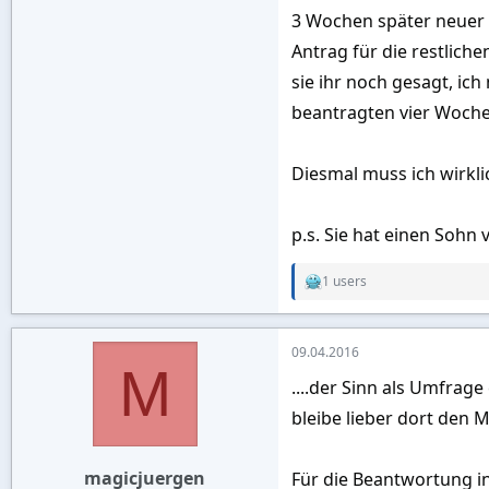
3 Wochen später neuer A
Antrag für die restlich
sie ihr noch gesagt, ic
beantragten vier Woch
Diesmal muss ich wirkl
p.s. Sie hat einen Sohn v
1 users
R
e
a
c
09.04.2016
t
M
i
....der Sinn als Umfrage
o
n
bleibe lieber dort den M
s
:
magicjuergen
Für die Beantwortung in