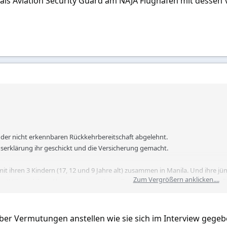
b als Aviation Security Guard am NAJA Flughafen mit dessen 
der nicht erkennbaren Rückkehrbereitschaft abgelehnt.
gserklärung ihr geschickt und die Versicherung gemacht.
it ihren 3 Kindern (17, 12 und 9 Jahre alt) zusammen in Manila. Und ihre jü
Zum Vergrößern anklicken....
n. Während ihrer Abwesenheit wird eine Tante und der Vater ihrer Tochter für
ls Aviation Security Guard am NAJA Flughafen mit dessen Verdienst sie ihre 
er Vermutungen anstellen wie sie sich im Interview gegeben