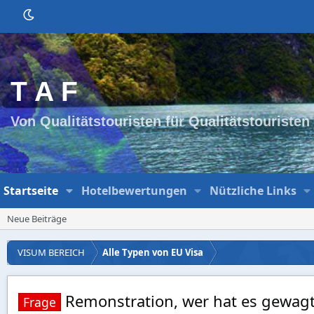
T A F
Von Qualitätstouristen für Qualitätstouristen
Startseite
Hotelbewertungen
Nützliche Links
Neue Beiträge
VISUM BEREICH
Alle Typen von EU Visa
Remonstration, wer hat es gewag
Frage