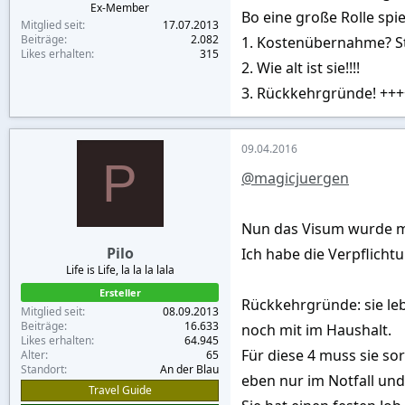
Ex-Member
Bo eine große Rolle spie
Mitglied seit
17.07.2013
Beiträge
2.082
1. Kostenübernahme? Ste
Likes erhalten
315
2. Wie alt ist sie!!!!
3. Rückkehrgründe! +++
09.04.2016
P
@magicjuergen
Nun das Visum wurde mi
Pilo
Ich habe die Verpflicht
Life is Life, la la la lala
Ersteller
Rückkehrgründe: sie leb
Mitglied seit
08.09.2013
Beiträge
16.633
noch mit im Haushalt.
Likes erhalten
64.945
Für diese 4 muss sie so
Alter
65
Standort
An der Blau
eben nur im Notfall und
Travel Guide