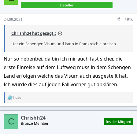
Ersteller
24.09.2021
#916
Chrishh24 hat gesagt.:
Hat ein Schengen Visum und kann in Frankreich einreisen.
Nur so nebenbei, da bin ich mir auch fast sicher, die
erste Einreise auf dem Luftweg muss in dem Schengen
Land erfolgen welche das Visum auch ausgestellt hat.
Ich würde dies auf jeden Fall vorher gut abklären.
1 user
R
e
a
c
Chrishh24
t
C
Insider Mitglied
Bronze Member
i
o
n