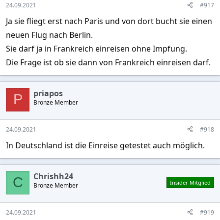
s
24.09.2021
#917
:
Ja sie fliegt erst nach Paris und von dort bucht sie einen
neuen Flug nach Berlin.
Sie darf ja in Frankreich einreisen ohne Impfung.
Die Frage ist ob sie dann von Frankreich einreisen darf.
priapos
P
Bronze Member
24.09.2021
#918
In Deutschland ist die Einreise getestet auch möglich.
Chrishh24
C
Insider Mitglied
Bronze Member
24.09.2021
#919