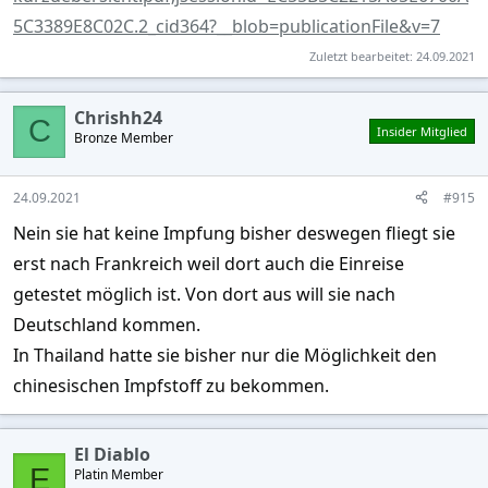
5C3389E8C02C.2_cid364?__blob=publicationFile&v=7
Zuletzt bearbeitet:
24.09.2021
Chrishh24
C
Insider Mitglied
Bronze Member
24.09.2021
#915
Nein sie hat keine Impfung bisher deswegen fliegt sie
erst nach Frankreich weil dort auch die Einreise
getestet möglich ist. Von dort aus will sie nach
Deutschland kommen.
In Thailand hatte sie bisher nur die Möglichkeit den
chinesischen Impfstoff zu bekommen.
El Diablo
E
Platin Member