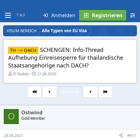
Anmelden
Registrieren
T A F
VISUM BEREICH
Alle Typen von EU Visa
SCHENGEN: Info-Thread
TH --> DACH
Aufhebung Einreisesperre für thailändische
Staatsangehörige nach DACH?
E
E
El Diablo
21.06.2020
r
r
s
s
t
t
92 von 95
Erste
Letzte
e
e
l
l
l
l
Ostwind
e
t
O
r
Gold Member
a
m
28.06.2021
#911