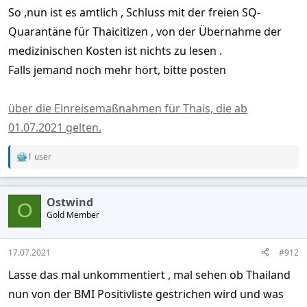
So ,nun ist es amtlich , Schluss mit der freien SQ-
Quarantäne für Thaicitizen , von der Übernahme der
medizinischen Kosten ist nichts zu lesen .
Falls jemand noch mehr hört, bitte posten
über die Einreisemaßnahmen für Thais, die ab
01.07.2021 gelten.
1 user
R
e
a
c
Ostwind
t
O
Gold Member
i
o
n
s
17.07.2021
#912
:
Lasse das mal unkommentiert , mal sehen ob Thailand
nun von der BMI Positivliste gestrichen wird und was