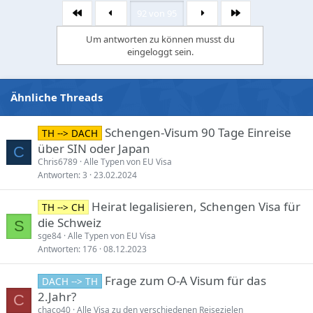
92 von 95
Erste
Letzte
Um antworten zu können musst du
eingeloggt sein.
Ähnliche Threads
Schengen-Visum 90 Tage Einreise
TH --> DACH
über SIN oder Japan
C
Chris6789
Alle Typen von EU Visa
Antworten
3
23.02.2024
Heirat legalisieren, Schengen Visa für
TH --> CH
die Schweiz
S
sge84
Alle Typen von EU Visa
Antworten
176
08.12.2023
Frage zum O-A Visum für das
DACH --> TH
2.Jahr?
C
chaco40
Alle Visa zu den verschiedenen Reisezielen