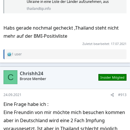
Ukraine in eine Liste der Länder aufzunehmen, aus
thailandtip.info
Habs gerade nochmal gecheckt ,Thailand steht nicht
mehr auf der BMI-Positivliste
Zuletzt bearbeitet:
17.07.2021
1 user
R
e
a
c
Chrishh24
t
C
Insider Mitglied
Bronze Member
i
o
n
s
24.09.2021
#913
:
Eine Frage habe ich :
Eine Freundin von mir möchte mich besuchen kommen
aber in Deutschland wird eine 2 Fach Impfung
vorausgesetzt. Ist aber in Thailand schlecht möglich