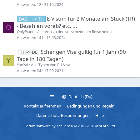
Antworten
12
31.10.2024
E-Visum für 2 Monate am Stück (TR)
DACH --> TH
- Bezahlen vorab? etc. ...
O
OnlyPiano
Alle Visa zu den verschiedenen Reisezielen
Antworten
141
16.03.2024
Schengen Visa gültig für 1 Jahr (90
TH --> DE
Tage in 180 Tagen)
Y
YaoYai
Alle Typen von EU Visa
Antworten
24
17.09.2021
Deutsch [Du]
Kontakt aufnehmen
Bedingungen und Regeln
Datenschutz-Bestimmungen
Hilfe
Forum software by XenForo® © 2010-2026 XenForo Ltd.