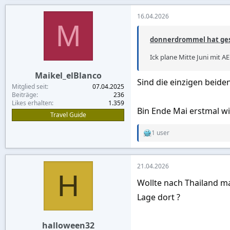
a
c
16.04.2026
t
M
i
o
donnerdrommel hat ges
n
s
Ick plane Mitte Juni mit AE
:
Maikel_elBlanco
Sind die einzigen beide
Mitglied seit
07.04.2025
Beiträge
236
Likes erhalten
1.359
Bin Ende Mai erstmal wi
Travel Guide
1 user
R
e
a
c
21.04.2026
t
H
i
Wollte nach Thailand m
o
n
Lage dort ?
s
:
halloween32