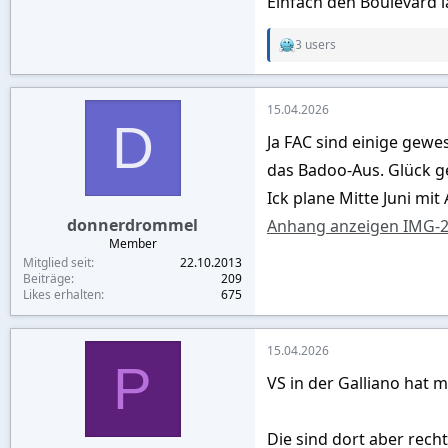
Einfach den Boulevard l
3 users
R
e
a
c
15.04.2026
t
D
i
Ja FAC sind einige gew
o
n
das Badoo-Aus. Glück g
s
:
Ick plane Mitte Juni mit 
donnerdrommel
Anhang anzeigen IMG-
Member
Mitglied seit
22.10.2013
Beiträge
209
Likes erhalten
675
15.04.2026
P
VS in der Galliano hat 
Die sind dort aber rech