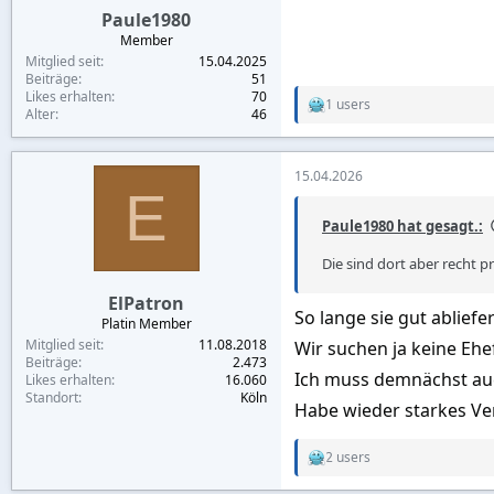
Paule1980
Member
Mitglied seit
15.04.2025
Beiträge
51
Likes erhalten
70
1 users
R
Alter
46
e
a
c
15.04.2026
t
E
i
o
Paule1980 hat gesagt.:
n
s
Die sind dort aber recht p
:
ElPatron
So lange sie gut abliefern
Platin Member
Mitglied seit
11.08.2018
Wir suchen ja keine Ehe
Beiträge
2.473
Ich muss demnächst au
Likes erhalten
16.060
Standort
Köln
Habe wieder starkes Ver
2 users
R
e