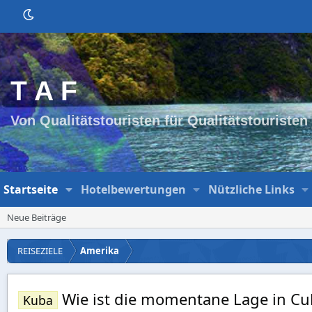
T A F
Von Qualitätstouristen für Qualitätstouristen
Startseite
Hotelbewertungen
Nützliche Links
Neue Beiträge
REISEZIELE
Amerika
Wie ist die momentane Lage in Cu
Kuba