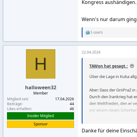
Kongress aushändigen.
Wenn's nur darum ginge
6 users
R
e
a
c
22.04.2026
t
H
i
o
TAWon hat gesagt.:
n
s
Über die Lage in Kuba all
:
halloween32
Aber: Dass der GröPraZ in 
Member
Durch den Irankrieg hat e
Mitglied seit
17.04.2026
den Weltfrieden, den er ve
Beiträge
44
Likes erhalten
46
vor einem riesen Scherben
Insider Mitglied
deren Aktionäre stellen ja
Im November sind die Mid
Sponsor
Danke für deine Einschä
Lame Duck.