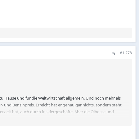
#1.278
 zu Hause und für die Weltwirtschaft allgemein. Und noch mehr als
r- und Benzinpreis. Erreicht hat er genau gar nichts, sondern steht
rzielt hat, auch durch Insidergeschäfte. Aber die Ölbosse und
kraten gleich die Schlüssel zum Kongress aushändigen. Stichwort