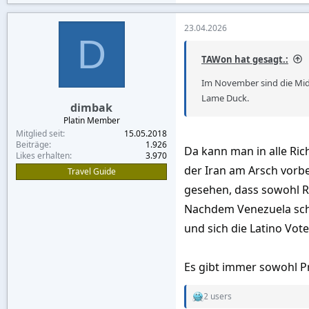
Wenn's nur darum ginge: A
23.04.2026
D
TAWon hat gesagt.:
Im November sind die Mid
Lame Duck.
dimbak
Platin Member
Mitglied seit
15.05.2018
Beiträge
1.926
Da kann man in alle Ri
Likes erhalten
3.970
der Iran am Arsch vorbe
Travel Guide
gesehen, dass sowohl R
Nachdem Venezuela scho
und sich die Latino Vot
Es gibt immer sowohl P
2 users
R