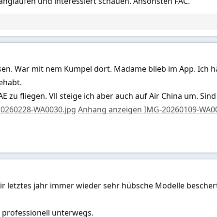
anglaufen und interessiert schauen. Ansonsten FAC.
esen. War mit nem Kumpel dort. Madame blieb im App. Ich 
ehabt.
AE zu fliegen. Vll steige ich aber auch auf Air China um. Sind
20260228-WA0030.jpg
Anhang anzeigen IMG-20260109-WA00
mir letztes jahr immer wieder sehr hübsche Modelle bescher
t professionell unterwegs.