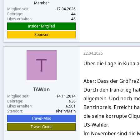
Member
Mitglied seit
17.04.2026
Beiträge
44
Likes erhalten
46
Insider Mitglied
Sponsor
22.04.2026
T
Über die Lage in Kuba a
Aber: Dass der GröPraZ 
TAWon
Durch den Irankrieg hat
Mitglied seit
14.11.2014
allgemein. Und noch meh
Beiträge
936
Likes erhalten
6.501
Benzinpreis. Erreicht h
Standort
Rhein/Main
die seine korrupte Cliqu
Travel-Mod
US-Wähler.
Travel Guide
Im November sind die M