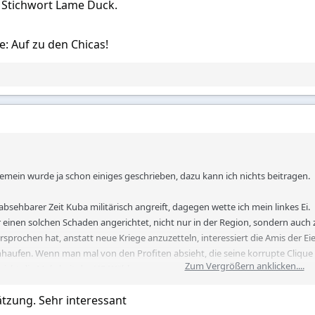
 Stichwort Lame Duck.
: Auf zu den Chicas!
gemein wurde ja schon einiges geschrieben, dazu kann ich nichts beitragen.
absehbarer Zeit Kuba militärisch angreift, dagegen wette ich mein linkes Ei.
r einen solchen Schaden angerichtet, nicht nur in der Region, sondern auch
rsprochen hat, anstatt neue Kriege anzuzetteln, interessiert die Amis der Eie
haufen. Wenn man mal von den Profiten absieht, die seine korrupte Clique e
Zum Vergrößern anklicken....
 nicht die Mehrheit der US-Wähler.
terms, und wenn er jetzt noch einen Krieg anfängt, dann kann er den Demo
tzung. Sehr interessant