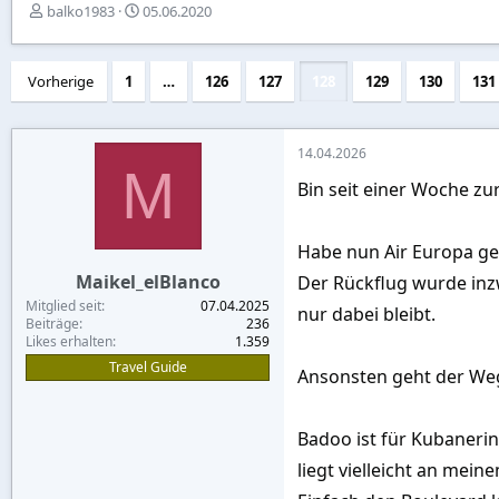
E
E
balko1983
05.06.2020
r
r
s
s
t
t
Vorherige
1
…
126
127
128
129
130
131
e
e
l
l
l
l
e
t
14.04.2026
M
r
a
Bin seit einer Woche zu
m
Habe nun Air Europa ge
Maikel_elBlanco
Der Rückflug wurde inz
Mitglied seit
07.04.2025
nur dabei bleibt.
Beiträge
236
Likes erhalten
1.359
Travel Guide
Ansonsten geht der Weg
Badoo ist für Kubaneri
liegt vielleicht an meine