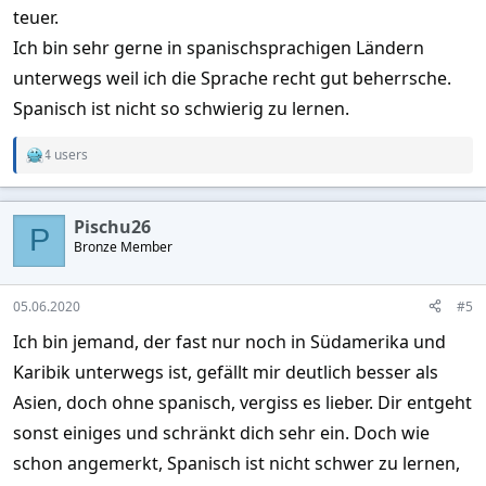
teuer.
Ich bin sehr gerne in spanischsprachigen Ländern
unterwegs weil ich die Sprache recht gut beherrsche.
Spanisch ist nicht so schwierig zu lernen.
4 users
R
e
a
c
Pischu26
t
P
Bronze Member
i
o
n
s
05.06.2020
#5
:
Ich bin jemand, der fast nur noch in Südamerika und
Karibik unterwegs ist, gefällt mir deutlich besser als
Asien, doch ohne spanisch, vergiss es lieber. Dir entgeht
sonst einiges und schränkt dich sehr ein. Doch wie
schon angemerkt, Spanisch ist nicht schwer zu lernen,