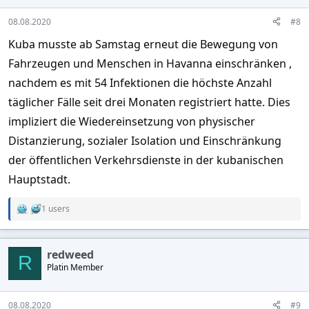
n
s
08.08.2020
#8
:
Kuba musste ab Samstag erneut die Bewegung von
Fahrzeugen und Menschen in Havanna einschränken ,
nachdem es mit 54 Infektionen die höchste Anzahl
täglicher Fälle seit drei Monaten registriert hatte. Dies
impliziert die Wiedereinsetzung von physischer
Distanzierung, sozialer Isolation und Einschränkung
der öffentlichen Verkehrsdienste in der kubanischen
Hauptstadt.
1 users
R
e
a
c
redweed
t
R
Platin Member
i
o
n
s
08.08.2020
#9