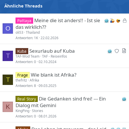
Ähnliche Threads
Meine die ist anders!! - Ist sie
Pattaya
e
das wirklich??
O
s
oli53
Thailand
Antworten
1K
22.02.2026
p
e
N
A
Sexurlaub auf Kuba
Kuba
r
T
e
r
TAF-Mod Team
TAF - Reiseinfos
r
Antworten
0
02.10.2024
w
t
t
r
i
Wie blank ist Afrika?
Frage
e
c
T
thefritz
Afrika
p
l
Antworten
8
09.03.2025
l
e
i
Die Gedanken sind frei! --- Ein
Real Story
e
Dialog mit Gemini
K
s
KingPing
Stories
m
Antworten
0
08.01.2026
o
d