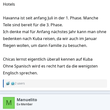
Hotels
Havanna ist seit anfang Juli in der 1. Phase. Manche
Teile sind bereit für die 3. Phase.
Ich denke mal für Anfang nächstes Jahr kann man ohne
bedenken nach Kuba reisen, da wir auch im Januar
fliegen wollen, um dann Familie zu besuchen.
Chicas lernst eigentlich überall kennen auf Kuba
Ohne Spanisch wird es recht hart da die wenigsten
Englisch sprechen.
2 users
R
e
a
c
Manuelito
t
M
Ex-Member
i
o