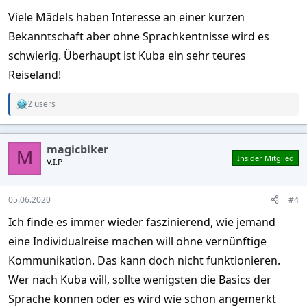
Viele Mädels haben Interesse an einer kurzen
Bekanntschaft aber ohne Sprachkentnisse wird es
schwierig. Überhaupt ist Kuba ein sehr teures
Reiseland!
2 users
R
e
a
c
magicbiker
t
M
Insider Mitglied
V.I.P
i
o
n
s
05.06.2020
#4
:
Ich finde es immer wieder faszinierend, wie jemand
eine Individualreise machen will ohne vernünftige
Kommunikation. Das kann doch nicht funktionieren.
Wer nach Kuba will, sollte wenigsten die Basics der
Sprache können oder es wird wie schon angemerkt