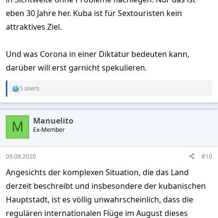
eben 30 Jahre her. Kuba ist für Sextouristen kein
attraktives Ziel.
Und was Corona in einer Diktatur bedeuten kann,
darüber will erst garnicht spekulieren.
6 users
R
e
a
c
Manuelito
t
M
Ex-Member
i
o
n
s
09.08.2020
#10
:
Angesichts der komplexen Situation, die das Land
derzeit beschreibt und insbesondere der kubanischen
Hauptstadt, ist es völlig unwahrscheinlich, dass die
regulären internationalen Flüge im August dieses