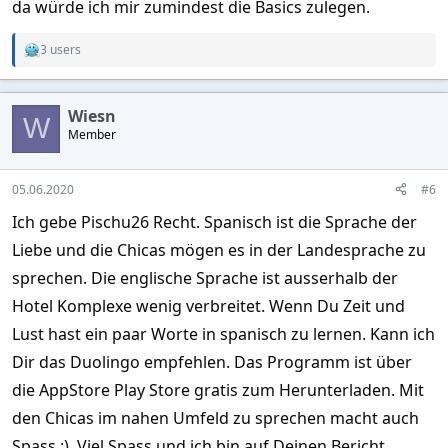
da würde ich mir zumindest die Basics zulegen.
3 users
R
e
a
c
Wiesn
t
W
Member
i
o
n
s
05.06.2020
#6
:
Ich gebe Pischu26 Recht. Spanisch ist die Sprache der
Liebe und die Chicas mögen es in der Landesprache zu
sprechen. Die englische Sprache ist ausserhalb der
Hotel Komplexe wenig verbreitet. Wenn Du Zeit und
Lust hast ein paar Worte in spanisch zu lernen. Kann ich
Dir das Duolingo empfehlen. Das Programm ist über
die AppStore Play Store gratis zum Herunterladen. Mit
den Chicas im nahen Umfeld zu sprechen macht auch
Spass :). Viel Spass und ich bin auf Deinen Bericht