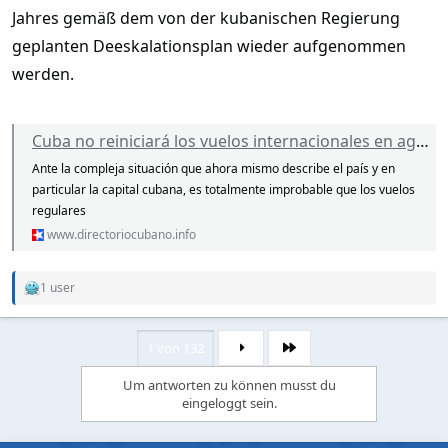
Jahres gemäß dem von der kubanischen Regierung
geplanten Deeskalationsplan wieder aufgenommen
werden.
Cuba no reiniciará los vuelos internacionales en agosto
Ante la compleja situación que ahora mismo describe el país y en
particular la capital cubana, es totalmente improbable que los vuelos
regulares
www.directoriocubano.info
1 user
R
e
a
c
1 von 132
Letzte
t
i
Um antworten zu können musst du
o
eingeloggt sein.
n
s
: