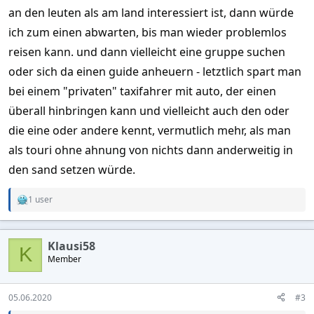
an den leuten als am land interessiert ist, dann würde
ich zum einen abwarten, bis man wieder problemlos
reisen kann. und dann vielleicht eine gruppe suchen
oder sich da einen guide anheuern - letztlich spart man
bei einem "privaten" taxifahrer mit auto, der einen
überall hinbringen kann und vielleicht auch den oder
die eine oder andere kennt, vermutlich mehr, als man
als touri ohne ahnung von nichts dann anderweitig in
den sand setzen würde.
1 user
R
e
a
c
Klausi58
t
K
Member
i
o
n
s
05.06.2020
#3
: