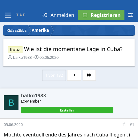
Anmelden
Registrieren
T A F
REISEZIELE
Amerika
Wie ist die momentane Lage in Cuba?
Kuba
E
E
balko1983
05.06.2020
r
r
s
s
t
t
1 von 132
Letzte
e
e
l
l
l
l
balko1983
e
t
B
r
Ex-Member
a
m
Ersteller
05.06.2020
#1
Möchte eventuell ende des Jahres nach Cuba fliegen , (