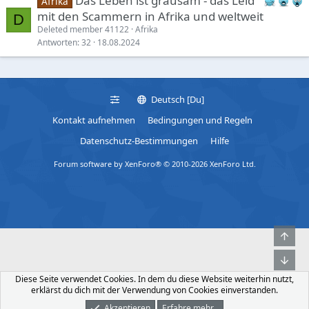
Das Leben ist grausam - das Leid
Afrika
e
mit den Scammern in Afrika und weltweit
D
r
Deleted member 41122
Afrika
a
Antworten
32
18.08.2024
t
i
n
g
Deutsch [Du]
e
Kontakt aufnehmen
Bedingungen und Regeln
n
Datenschutz-Bestimmungen
Hilfe
a
b
Forum software by XenForo® © 2010-2026 XenForo Ltd.
l
e
d
Obe
Unt
Diese Seite verwendet Cookies. In dem du diese Website weiterhin nutzt,
erklärst du dich mit der Verwendung von Cookies einverstanden.
Akzeptieren
Erfahre mehr…