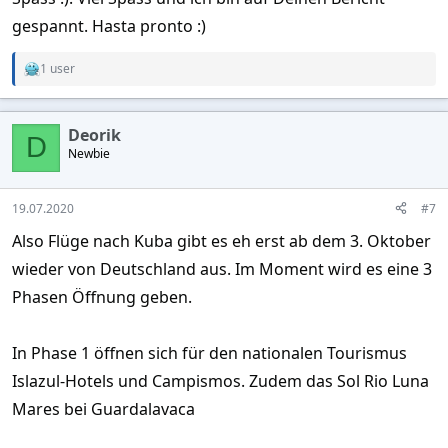
gespannt. Hasta pronto :)
1 user
R
e
a
c
Deorik
t
D
Newbie
i
o
n
s
19.07.2020
#7
:
Also Flüge nach Kuba gibt es eh erst ab dem 3. Oktober
wieder von Deutschland aus. Im Moment wird es eine 3
Phasen Öffnung geben.
In Phase 1 öffnen sich für den nationalen Tourismus
Islazul-Hotels und Campismos. Zudem das Sol Rio Luna
Mares bei Guardalavaca