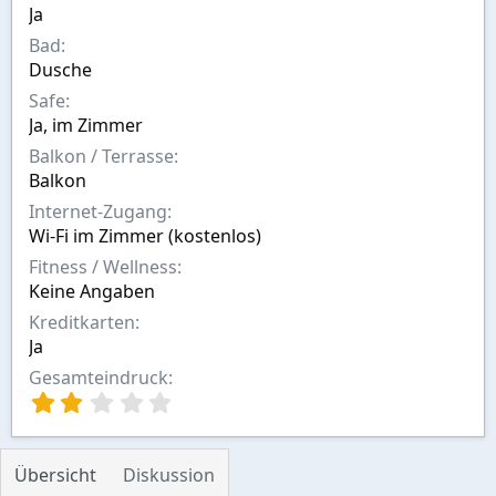
n
Ja
Bad
Dusche
Safe
Ja, im Zimmer
Balkon / Terrasse
Balkon
Internet-Zugang
Wi-Fi im Zimmer (kostenlos)
Fitness / Wellness
Keine Angaben
Kreditkarten
Ja
Gesamteindruck
2
,
0
0
Übersicht
Diskussion
S