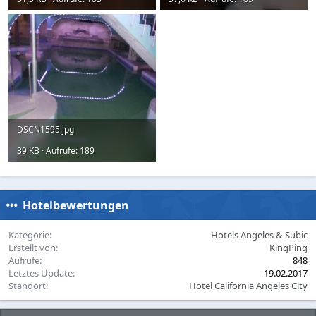
DSCN1595.jpg
39 KB · Aufrufe: 189
Hotelbewertungen
Kategorie
Hotels Angeles & Subic
Erstellt von
KingPing
Aufrufe
848
Letztes Update
19.02.2017
Standort
Hotel California Angeles City