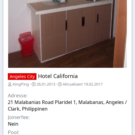
Hotel California
Angeles City
E
A
KingPing
26.01.2013
Aktualisiert
19.02.2017
r
u
s
s
Adresse
t
w
21 Malabanias Road Plaridel 1, Malabanas, Angeles /
e
a
Clark, Philippinen
l
h
l
l
Joinerfee
t
Nein
v
Pool
o