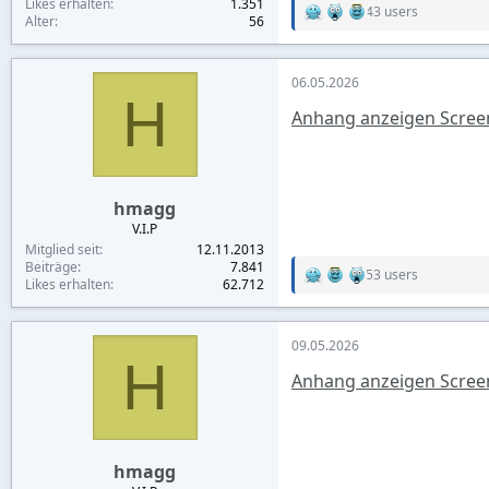
Likes erhalten
1.351
43 users
R
Alter
56
e
a
c
06.05.2026
t
H
i
Anhang anzeigen Scree
o
n
s
:
hmagg
V.I.P
Mitglied seit
12.11.2013
Beiträge
7.841
53 users
R
Likes erhalten
62.712
e
a
c
09.05.2026
t
H
i
Anhang anzeigen Scree
o
n
s
:
hmagg