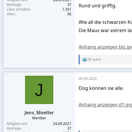
Beiträge
37
Rund und griffig.
Likes erhalten
1.351
Alter
56
Wie all die schwarzen 
Die Maus war extrem lau
Anhang anzeigen btc.jp
28 users
R
e
a
c
06.05.2026
t
J
i
Dog können sie alle.
o
n
s
:
Anhang anzeigen d1.jp
Jens_Moeller
Member
Mitglied seit
24.09.2021
Beiträge
37