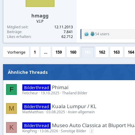
s
:
hmagg
V.I.P
Mitglied seit
12.11.2013
Beiträge
7.841
54 users
R
Likes erhalten
62.712
e
a
c
Vorherige
1
…
159
160
161
162
163
164
t
i
o
n
Ähnliche Threads
s
:
Phimai
Bilderthread
F
Feticheur
19.10.2025
Thailand Bilder
Kuala Lumpur / KL
Bilderthread
M
MatMatthias
03.08.2025
Asien allgemein
Museo Auto Classica at Bluport Hu
Bilderthread
K
KingPing
13.06.2026
Sonstige Bilder
2