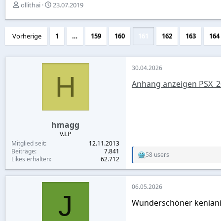
E
E
ollithai
23.07.2019
r
r
s
s
t
t
Vorherige
1
…
159
160
161
162
163
164
e
e
l
l
l
l
e
t
30.04.2026
H
r
a
Anhang anzeigen PSX_2
m
hmagg
V.I.P
Mitglied seit
12.11.2013
Beiträge
7.841
58 users
R
Likes erhalten
62.712
e
a
c
06.05.2026
t
J
i
Wunderschöner kenianis
o
n
s