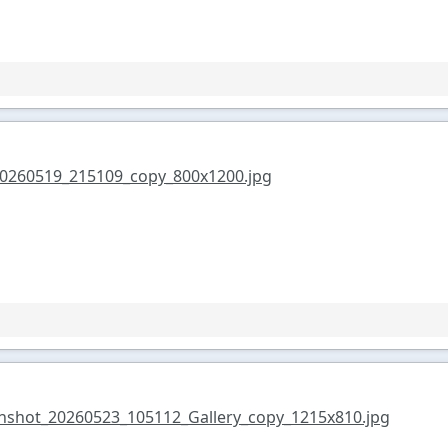
0260519_215109_copy_800x1200.jpg
nshot_20260523_105112_Gallery_copy_1215x810.jpg