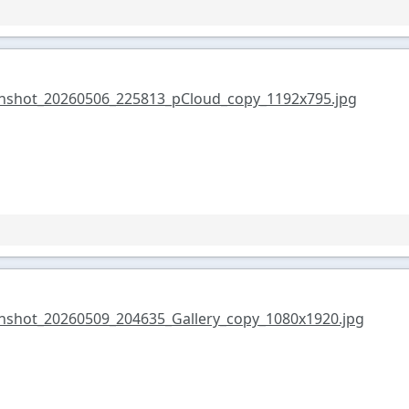
nshot_20260506_225813_pCloud_copy_1192x795.jpg
nshot_20260509_204635_Gallery_copy_1080x1920.jpg