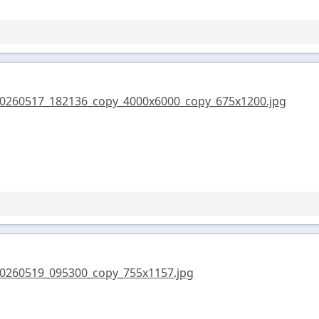
0260517_182136_copy_4000x6000_copy_675x1200.jpg
0260519_095300_copy_755x1157.jpg