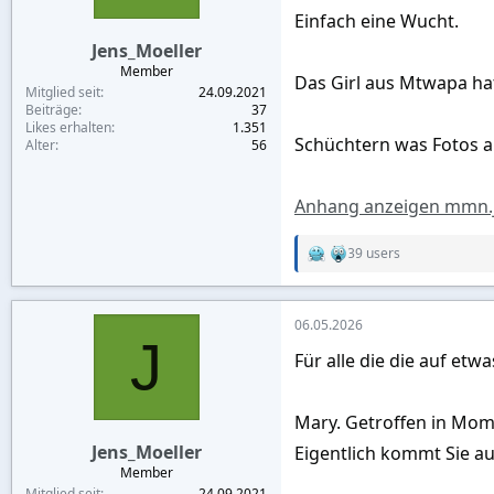
:
Einfach eine Wucht.
Jens_Moeller
Member
Das Girl aus Mtwapa hat
Mitglied seit
24.09.2021
Beiträge
37
Likes erhalten
1.351
Schüchtern was Fotos 
Alter
56
Anhang anzeigen mmn.
39 users
R
e
a
c
06.05.2026
t
J
i
Für alle die die auf etw
o
n
s
:
Mary. Getroffen in Mom
Jens_Moeller
Eigentlich kommt Sie au
Member
Mitglied seit
24.09.2021