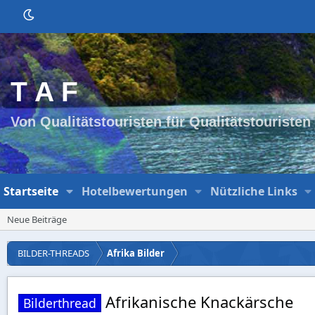
T A F
Von Qualitätstouristen für Qualitätstouristen
Startseite
Hotelbewertungen
Nützliche Links
Neue Beiträge
BILDER-THREADS
Afrika Bilder
Afrikanische Knackärsche
Bilderthread