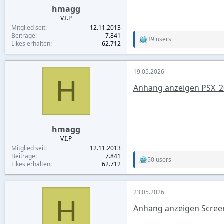
hmagg
V.I.P
Mitglied seit
12.11.2013
Beiträge
7.841
39 users
R
Likes erhalten
62.712
e
a
c
19.05.2026
t
H
i
Anhang anzeigen PSX_2
o
n
s
:
hmagg
V.I.P
Mitglied seit
12.11.2013
Beiträge
7.841
50 users
R
Likes erhalten
62.712
e
a
c
23.05.2026
t
H
i
Anhang anzeigen Scree
o
n