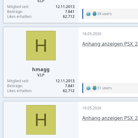
V.I.P
Mitglied seit
12.11.2013
Beiträge
7.841
39 users
R
Likes erhalten
62.712
e
a
c
18.05.2026
t
H
i
Anhang anzeigen PSX_2
o
n
s
:
hmagg
V.I.P
Mitglied seit
12.11.2013
Beiträge
7.841
51 users
R
Likes erhalten
62.712
e
a
c
19.05.2026
t
H
i
Anhang anzeigen PSX_2
o
n
s
: