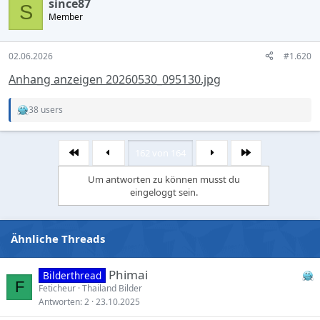
since87
t
S
Member
i
o
n
s
02.06.2026
#1.620
:
Anhang anzeigen 20260530_095130.jpg
38 users
R
e
a
c
162 von 164
Erste
Letzte
t
i
Um antworten zu können musst du
o
eingeloggt sein.
n
s
:
Ähnliche Threads
Phimai
Bilderthread
F
Feticheur
Thailand Bilder
Antworten
2
23.10.2025