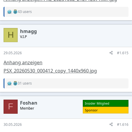
43 users
R
e
a
c
hmagg
t
H
V.I.P
i
o
n
s
29.05.2026
#1.615
:
Anhang anzeigen
PSX_20260530_000412_copy_1440x960.jpg
31 users
R
e
a
c
Foshan
Insider Mitglied
t
F
Member
i
Sponsor
o
n
s
30.05.2026
#1.616
: