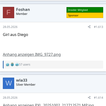
a
c
Foshan
Insider Mitglied
t
F
Member
i
Sponsor
o
n
s
28.05.2026
#1.613
:
Girl aus Diego
Anhang anzeigen IMG_9727.png
57 users
R
e
a
c
wla33
t
W
Silver Member
i
o
n
s
28.05.2026
#1.614
:
Anhang anzeigen PXL_20251002_212712571.MP.jpg