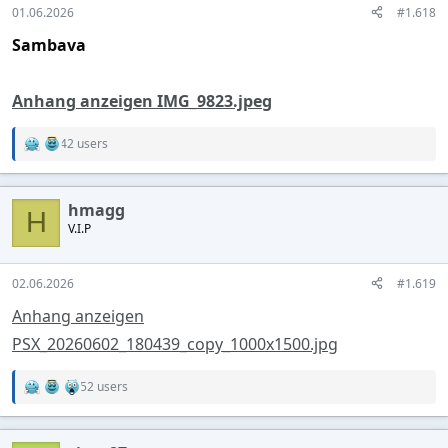
s
01.06.2026
#1.618
:
Sambava
Anhang anzeigen IMG_9823.jpeg
42 users
R
e
a
c
hmagg
t
H
V.I.P
i
o
n
s
02.06.2026
#1.619
:
Anhang anzeigen
PSX_20260602_180439_copy_1000x1500.jpg
52 users
R
e
a
c