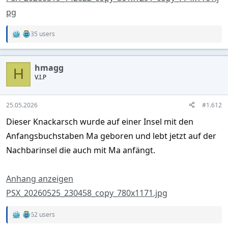
pg
35 users
R
e
a
c
hmagg
t
H
V.I.P
i
o
n
s
25.05.2026
#1.612
:
Dieser Knackarsch wurde auf einer Insel mit den
Anfangsbuchstaben Ma geboren und lebt jetzt auf der
Nachbarinsel die auch mit Ma anfängt.
Anhang anzeigen
PSX_20260525_230458_copy_780x1171.jpg
62 users
R
e