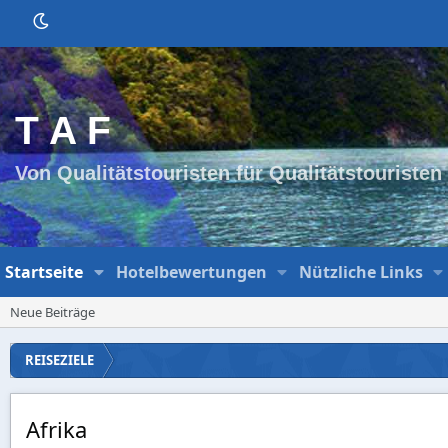
T A F
Von Qualitätstouristen für Qualitätstouristen
Startseite
Hotelbewertungen
Nützliche Links
Neue Beiträge
REISEZIELE
Afrika