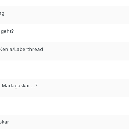
ng
 geht?
 Kenia/Laberthread
 Madagaskar....?
skar