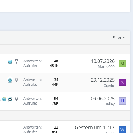
Filter
S
10.07.2026
Antworten
4K
M
Aufrufe
451K
t
Marco000
i
S
29.12.2025
c
Antworten
34
X
Aufrufe
44K
t
Xipolis
k
i
y
S
09.06.2025
c
Antworten
94
H
Aufrufe
78K
t
Halley
k
i
y
c
k
Gestern um 11:17
Antworten
22
W
y
Aufrufe
896
wla33