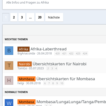
Alle Infos und Fragen zu Afrika
1
2
3
…
20
Nächste
Afrika-Laberthread
Afrika
B
BigAnaconda
26.04.2018
420
421
422
423
424
Übersichtskarten für Nairobi
Nairobi
T
TomGo
05.07.2023
2
3
4
Übersichtskarten für Mombasa
Mombasa
H
helgi
30.09.2018
6
7
8
9
10
Mombasa/LungaLunga/Tanga/Pemba/
Mombasa
W