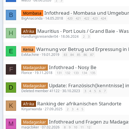
wla33
08.06.2026
2
3
Infothread - Mombasa und Umgebu
Mombasa
B
BigAnaconda
14.05.2018
420
421
422
423
424
Mauritius - Port Louis / Grand Baie - Was
Afrika
H
Handlungsreisender04
18.06.2024
2
3
Warnung vor Betrug und Erpressung in
Kenia
E
ExMachine
19.01.2019
83
84
85
86
87
Infothread - Nosy Be
Madagaskar
F
Florice
19.11.2018
131
132
133
134
135
Update: Französisch[kenntnisse] in
Madagaskar
D
Deleted member 41122
30.10.2023
3
4
5
6
7
Ranking der afrikanischen Standorte
Afrika
K
Kinyarwanda
27.09.2025
2
3
4
5
Infothread und Fragen zu Madaga
Madagaskar
M
magicbiker
07.02.2026
8
9
10
11
12