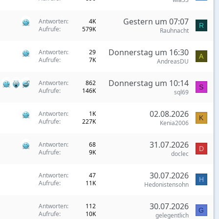
Gestern um 07:07
Antworten
4K
R
Aufrufe
579K
Rauhnacht
Donnerstag um 16:30
Antworten
29
A
Aufrufe
7K
AndreasDU
Donnerstag um 10:14
Antworten
862
S
Aufrufe
146K
sql69
02.08.2026
Antworten
1K
K
Aufrufe
227K
Kenia2006
31.07.2026
Antworten
68
D
Aufrufe
9K
doclec
30.07.2026
Antworten
47
H
Aufrufe
11K
Hedonistensohn
30.07.2026
Antworten
112
G
Aufrufe
10K
gelegentlich