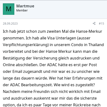
c
Martmue
t
M
Member
i
o
n
s
28.09.2023
#15
:
Ich hab jetzt schon zum zweiten Mal die Hanse-Merkur
genommen. Ich hab alle Visa Unterlagen (ausser
Verpflichtungserklärung) in unserem Condo in Thailand
vorbereitet und bei der Hanse Merkur kann man die
Bestätigung der Versicherung gleich ausdrucken und
Online abschließen. Der ADAC hätte es erst per Post
oder Email zugesandt und mir war es zu unsicher wie
lange das dauern würde. Wer hat hier Erfahrungen mit
der ADAC Bearbeitungszeit. Wie wird es zugestellt?
Nachdem meine Freundin sich nicht wirklich mit Email
und ausdrucken auskennt war mir das die sicherste
option, da ich es paar Tage vor meiner Rückreise nach