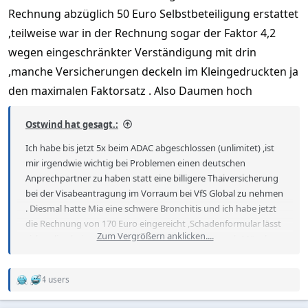
Rechnung abzüglich 50 Euro Selbstbeteiligung erstattet
,teilweise war in der Rechnung sogar der Faktor 4,2
wegen eingeschränkter Verständigung mit drin
,manche Versicherungen deckeln im Kleingedruckten ja
den maximalen Faktorsatz . Also Daumen hoch
Ostwind hat gesagt.:
Ich habe bis jetzt 5x beim ADAC abgeschlossen (unlimitet) ,ist
mir irgendwie wichtig bei Problemen einen deutschen
Anprechpartner zu haben statt eine billigere Thaiversicherung
bei der Visabeantragung im Vorraum bei VfS Global zu nehmen
. Diesmal hatte Mia eine schwere Bronchitis und ich habe jetzt
die Rechnung von 170 Euro eingereicht ,Schadenformular lässt
Zum Vergrößern anklicken....
sich online beim ADAC ausfüllen ,dann per Post nach München
schicken.
50,00 € Selbstbehalt gehen noch ab . Mal sehen ob Sie
4 users
problemlos erstatten .
R
e
a