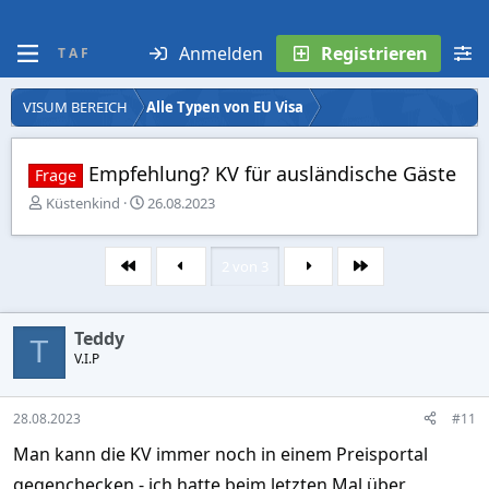
Anmelden
Registrieren
T A F
VISUM BEREICH
Alle Typen von EU Visa
Empfehlung? KV für ausländische Gäste
Frage
E
E
Küstenkind
26.08.2023
r
r
s
s
t
t
2 von 3
Erste
Letzte
e
e
l
l
l
l
Teddy
e
t
T
r
V.I.P
a
m
28.08.2023
#11
Man kann die KV immer noch in einem Preisportal
gegenchecken - ich hatte beim letzten Mal über