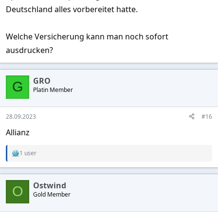
Deutschland alles vorbereitet hatte.
Welche Versicherung kann man noch sofort
ausdrucken?
GRO
G
Platin Member
28.09.2023
#16
Allianz
1 user
R
e
a
c
Ostwind
t
O
Gold Member
i
o
n