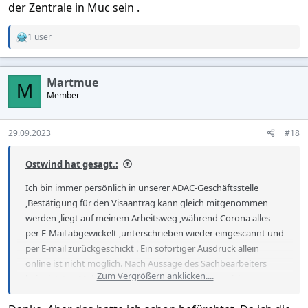
der Zentrale in Muc sein .
1 user
R
e
a
c
Martmue
t
M
Member
i
o
n
s
29.09.2023
#18
:
Ostwind hat gesagt.:
Ich bin immer persönlich in unserer ADAC-Geschäftsstelle
,Bestätigung für den Visaantrag kann gleich mitgenommen
werden ,liegt auf meinem Arbeitsweg ,während Corona alles
per E-Mail abgewickelt ,unterschrieben wieder eingescannt und
per E-mail zurückgeschickt . Ein sofortiger Ausdruck allein
online ist nicht möglich. Nach Aussage des Sachbearbeiters
Zum Vergrößern anklicken....
beim letzten Mal schliessen Sie die Incummingversicherung nur
noch ab bei persönlichem Erscheinen des Gastgebers mit PA ,