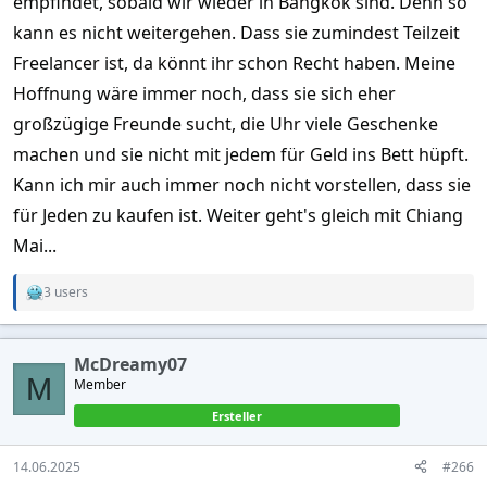
empfindet, sobald wir wieder in Bangkok sind. Denn so
kann es nicht weitergehen. Dass sie zumindest Teilzeit
Freelancer ist, da könnt ihr schon Recht haben. Meine
Hoffnung wäre immer noch, dass sie sich eher
großzügige Freunde sucht, die Uhr viele Geschenke
machen und sie nicht mit jedem für Geld ins Bett hüpft.
Kann ich mir auch immer noch nicht vorstellen, dass sie
für Jeden zu kaufen ist. Weiter geht's gleich mit Chiang
Mai...
3 users
R
e
a
c
McDreamy07
t
M
Member
i
o
Ersteller
n
s
:
14.06.2025
#266