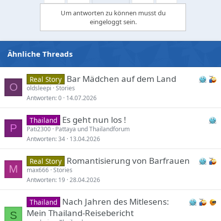
i
Um antworten zu können musst du
o
eingeloggt sein.
n
s
:
Ähnliche Threads
Bar Mädchen auf dem Land
Real Story
O
oldsleepi
Stories
Antworten
0
14.07.2026
Es geht nun los !
Thailand
P
Pati2300
Pattaya und Thailandforum
Antworten
34
13.04.2026
Romantisierung von Barfrauen
Real Story
M
max666
Stories
Antworten
19
28.04.2026
Nach Jahren des Mitlesens:
Thailand
Mein Thailand-Reisebericht
S