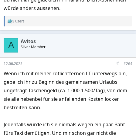
würde anders aussehen.
8 users
R
e
a
c
Avitos
t
A
Silver Member
i
o
n
s
12.06.2025
#264
:
Wenn ich mit meiner rotlichtfernen LT unterwegs bin,
gebe ich ihr zu Beginn des gemeinsamen Urlaubs
ungefragt Taschengeld (ca. 1.000-1.500/Tag), von dem
sie alle nebenbei für sie anfallenden Kosten locker
bestreiten kann.
Jedenfalls würde ich sie niemals wegen ein paar Baht
fürs Taxi demütigen. Und mir schon gar nicht die