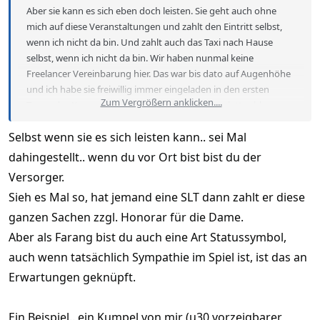
Aber sie kann es sich eben doch leisten. Sie geht auch ohne
mich auf diese Veranstaltungen und zahlt den Eintritt selbst,
wenn ich nicht da bin. Und zahlt auch das Taxi nach Hause
selbst, wenn ich nicht da bin. Wir haben nunmal keine
Freelancer Vereinbarung hier. Das war bis dato auf Augenhöhe
und ich habe sie freiwillig immer eingeladen in den ersten
Zum Vergrößern anklicken....
Tagen des Kennenlernens. Das ich in alles komplett zahle, wenn
ich sie zu einem Urlaub einladen, ist auch klar. Aber das sie jetzt
Selbst wenn sie es sich leisten kann.. sei Mal
explizit verlangt, ich solle Taxi zahlen... Ist halt neu. Leider ist die
immer noch absolut atemberaubend und sicher Top 5 der
dahingestellt.. wenn du vor Ort bist bist du der
schönsten Frauen, die ich je gesehen habe. Da kann ich einfach
Versorger.
noch nicht umschwenken auf jemand Anderen. Dafür bin ich zu
Sieh es Mal so, hat jemand eine SLT dann zahlt er diese
schwach
. Und deshalb meide ich noch die volle
Konfrontation, was genau ich für sie bin.
ganzen Sachen zzgl. Honorar für die Dame.
Aber als Farang bist du auch eine Art Statussymbol,
auch wenn tatsächlich Sympathie im Spiel ist, ist das an
Erwartungen geknüpft.
Ein Beispiel.. ein Kumpel von mir (u30 vorzeigbarer