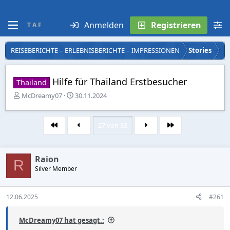
Anmelden
Registrieren
T A F
REISEBERICHTE – ERLEBNISBERICHTE – IMPRESSIONEN
Stories
Hilfe für Thailand Erstbesucher
Thailand
E
E
McDreamy07
30.11.2024
r
r
s
s
t
t
27 von 33
Erste
Letzte
e
e
l
l
l
l
Raion
e
t
R
r
Silver Member
a
m
12.06.2025
#261
McDreamy07 hat gesagt.: