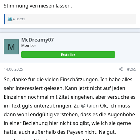
Stimmung vermiesen lassen.
4 users
R
e
a
c
McDreamy07
t
M
Member
i
o
Ersteller
n
s
:
14.06.2025
#265
So, danke für die vielen Einschätzungen. Ich habe alles
sehr interessiert gelesen. Kann jetzt nicht auf jeden
Einzelnen nochmal mit Zitat eingehen, aber versuche es
im Text ggfs unterzubringen. Zu
@Raion
Ok, ich muss
dann wohl endgültig verstehen, dass es die Augenhöhe
in einer Beziehung hier nicht so gibt, wie ich sie gerne
hätte, auch außerhalb des Paysex nicht. Na gut,