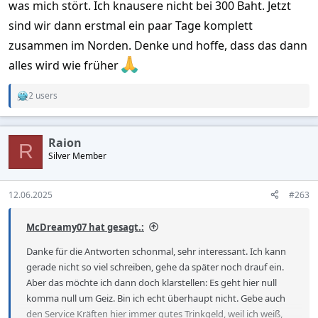
was mich stört. Ich knausere nicht bei 300 Baht. Jetzt
sind wir dann erstmal ein paar Tage komplett
zusammen im Norden. Denke und hoffe, dass das dann
alles wird wie früher
2 users
R
e
a
c
Raion
t
R
Silver Member
i
o
n
s
12.06.2025
#263
:
McDreamy07 hat gesagt.:
Danke für die Antworten schonmal, sehr interessant. Ich kann
gerade nicht so viel schreiben, gehe da später noch drauf ein.
Aber das möchte ich dann doch klarstellen: Es geht hier null
komma null um Geiz. Bin ich echt überhaupt nicht. Gebe auch
den Service Kräften hier immer gutes Trinkgeld, weil ich weiß,