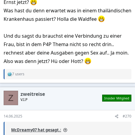
dann aber nochmal ein Hammer: Sie geht zum Papierkram
Ernst jetzt?
erledigen, kommt dann wieder und sagt, es müsse etwas
Was hast du denn erwartet was in einem thailändischen
bezahlt werden. Ich komme mit und höre dann was von 6000
Krankenhaus passiert? Holla die Waldfee
Baht Rechnung. Da musste ich dann erstmal schlucken und
innerlich ratterte es in mir, was ich jetzt mache. Aber es fiel mir
nix Anderes ein, als einfach die Kreditkarte hinzuhalten. In
Und du sagst du brauchst eine Verbindung zu einer
Nachhinein dann noch überlegt, ob ich das zurückverlangen
Frau, bist in dem P4P Thema nicht so recht drin..
soll oder nicht, aber werde ich wohl eher nicht nach fragen.
rechnest aber deine Ausgaben gegen Sex auf.. Ja moin.
Also was denn jetzt? Hü oder Hott?
Aber wenn ich jetzt mal zusammenrechne, wie viel Geld ich
innerhalb von nur einer Woche für diese Frau ausgegeben
habe (doppeltes Flugticket natürlich auch noch), das ist schon
7 users
R
ein krasser Betrag, und das alles für ziemlich wenig Sex.
e
a
c
zweitreise
t
Z
Insider Mitglied
V.I.P
i
o
n
s
14.06.2025
#270
:
McDreamy07 hat gesagt.: