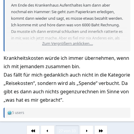
Am Ende des Krankenhaus Aufenthaltes kam dann aber
nochmal ein Hammer: Sie geht zum Papierkram erledigen,
kommt dann wieder und sagt, es müsse etwas bezahlt werden.
Ich komme mit und höre dann was von 6000 Baht Rechnung.
Da musste ich dann erstmal schlucken und innerlich ratterte es
in mir, was ich jetzt mache. Aber es fiel mir nix Anderes ein, als
Zum Vergrößern anklicken....
einfach die Kreditkarte hinzuhalten. In Nachhinein dann noch
überlegt, ob ich das zurückverlangen soll oder nicht, aber
Krankheitskosten würde ich immer übernehmen, wenn
werde ich wohl eher nicht nach fragen.
ich mit jemandem zusammen bin.
Das fällt für mich gedanklich auch nicht in die Kategorie
„Reisekosten“, sondern wird als „Spende“ verbucht. Da
gibt es dann auch nichts gegenzurechnen im Sinne von
„was hat es mir gebracht“.
5 users
R
e
a
c
27 von 33
Erste
Letzte
t