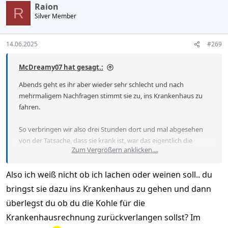
c
Raion
t
R
Silver Member
i
o
n
s
14.06.2025
#269
:
McDreamy07 hat gesagt.:
Abends geht es ihr aber wieder sehr schlecht und nach
mehrmaligem Nachfragen stimmt sie zu, ins Krankenhaus zu
fahren.
So verbringen wir also drei Stunden dort und mal abgesehen
von der Tatsache, dass sie krank ist, war das eigentlich die
Zum Vergrößern anklicken....
schönste Zeit des bisherigen Urlaubs mit ihr, einfach dort zu
sitzen, zu reden, sie aufzuheitern und ihr Mut machen. Wir
Also ich weiß nicht ob ich lachen oder weinen soll.. du
haben uns nochmal deutlich besser kennengelernt. Abgesehen
davon stellt sich heraus, dass sie wirklich ernsthaft was hatte,
bringst sie dazu ins Krankenhaus zu gehen und dann
so dass ich ihr die vergangenen Tage nicht mehr übel nehmen
überlegst du ob du die Kohle für die
kann. Auch wenn ich mir den Trip mal echt ganz anders
Krankenhausrechnung zurückverlangen sollst? Im
vorgestellt hatte. Am Ende des Krankenhaus Aufenthaltes kam