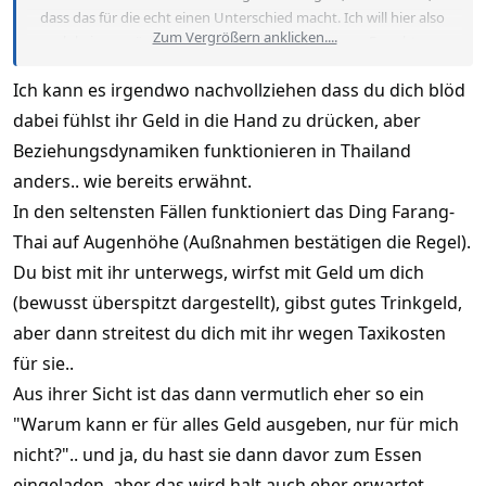
dass das für die echt einen Unterschied macht. Ich will hier also
Zum Vergrößern anklicken....
auch keinen möglichst billigen Paysex bekommen. Es geht um
das Gefühl, welche Beziehung ich zu dieser Frau habe. Denn
Ich kann es irgendwo nachvollziehen dass du dich blöd
gefühlt behandelt sie mich bisher etwas schlechter als im
Dezember und zum allerersten Mal habe ich ihr Cash in die
dabei fühlst ihr Geld in die Hand zu drücken, aber
Hand gedrückt. Das ist es, was mich stört. Ich knausere nicht
Beziehungsdynamiken funktionieren in Thailand
bei 300 Baht. Jetzt sind wir dann erstmal ein paar Tage komplett
anders.. wie bereits erwähnt.
zusammen im Norden. Denke und hoffe, dass das dann alles
wird wie früher
In den seltensten Fällen funktioniert das Ding Farang-
Thai auf Augenhöhe (Außnahmen bestätigen die Regel).
Du bist mit ihr unterwegs, wirfst mit Geld um dich
(bewusst überspitzt dargestellt), gibst gutes Trinkgeld,
aber dann streitest du dich mit ihr wegen Taxikosten
für sie..
Aus ihrer Sicht ist das dann vermutlich eher so ein
"Warum kann er für alles Geld ausgeben, nur für mich
nicht?".. und ja, du hast sie dann davor zum Essen
eingeladen, aber das wird halt auch eher erwartet.