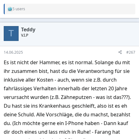
5 users
R
e
a
c
Teddy
t
T
V.I.P
i
o
n
s
14.06.2025
#267
:
Es ist nicht der Hammer, es ist normal. Solange du mit
ihr zusammen bist, hast du die Verantwortung für sie
inklusive aller Kosten - auch, wenn sie z.B. durch
fahrlässiges Verhalten innerhalb der letzten 20 Jahre
verursacht wurden (z.B. Zähneputzen - was ist das???).
Du hast sie ins Krankenhaus geschleift, also ist es eh
deine Schuld. Alle Vorschläge, die du machst, bezahlst
du. (Ich möchte gerne ein I-Phone haben - Dann kauf
dir doch eines und lass mich in Ruhe! - Farang hat