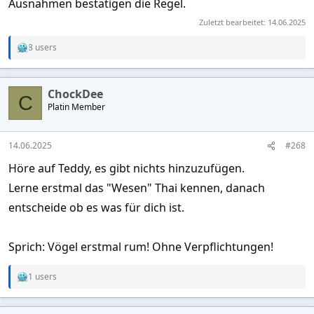
Ausnahmen bestätigen die Regel.
Zuletzt bearbeitet:
14.06.2025
8 users
R
e
a
c
ChockDee
t
C
Platin Member
i
o
n
s
14.06.2025
#268
:
Höre auf Teddy, es gibt nichts hinzuzufügen.
Lerne erstmal das "Wesen" Thai kennen, danach
entscheide ob es was für dich ist.
Sprich: Vögel erstmal rum! Ohne Verpflichtungen!
1 users
R
e
a