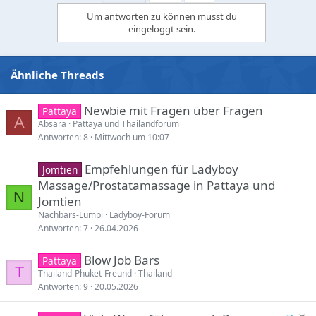
i
Um antworten zu können musst du
o
eingeloggt sein.
n
s
:
Ähnliche Threads
Newbie mit Fragen über Fragen
Pattaya
A
Absara
Pattaya und Thailandforum
Antworten
8
Mittwoch um 10:07
Empfehlungen für Ladyboy
Jomtien
Massage/Prostatamassage in Pattaya und
N
Jomtien
Nachbars-Lumpi
Ladyboy-Forum
Antworten
7
26.04.2026
Blow Job Bars
Pattaya
T
Thailand-Phuket-Freund
Thailand
Antworten
9
20.05.2026