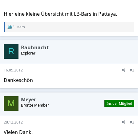
Hier eine kleine Übersicht mit LB-Bars in Pattaya.
3 users
R
e
a
c
Rauhnacht
t
R
Explorer
i
o
n
s
16.05.2012
#2
:
Dankeschön
Meyer
M
Insider Mitglied
Bronze Member
28.12.2012
#3
Vielen Dank.