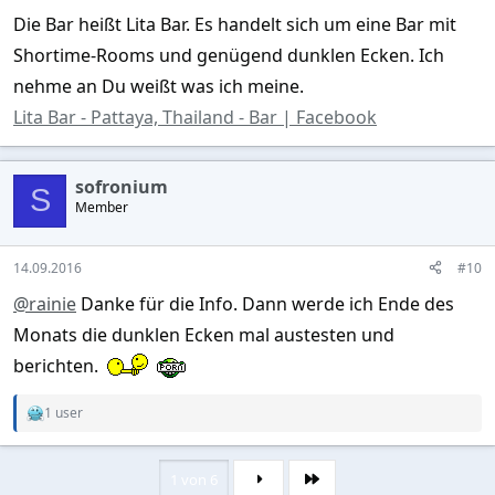
Die Bar heißt Lita Bar. Es handelt sich um eine Bar mit
Shortime-Rooms und genügend dunklen Ecken. Ich
nehme an Du weißt was ich meine.
Lita Bar - Pattaya, Thailand - Bar | Facebook
sofronium
S
Member
14.09.2016
#10
@rainie
Danke für die Info. Dann werde ich Ende des
Monats die dunklen Ecken mal austesten und
berichten.
1 user
R
e
a
c
1 von 6
Letzte
t