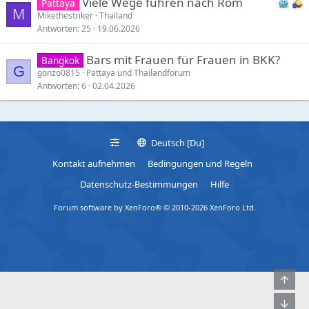
Viele Wege führen nach Rom
Pattaya
M
Mikethestriker
Thailand
Antworten
25
19.06.2026
Bars mit Frauen für Frauen in BKK?
Bangkok
G
gonzo0815
Pattaya und Thailandforum
Antworten
6
02.04.2026
Deutsch [Du]
Kontakt aufnehmen
Bedingungen und Regeln
Datenschutz-Bestimmungen
Hilfe
Forum software by XenForo® © 2010-2026 XenForo Ltd.
Obe
Unt