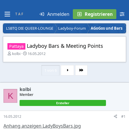
Anmelden
Registrieren
T A F
LSBTQ DIE QUEER-LOUNGE
Ladyboy-Forum
AGoGos und Bars
Ladyboy Bars & Meeting Points
Pattaya
E
E
kolbi
16.05.2012
r
r
s
s
t
t
1 von 6
Letzte
e
e
l
l
l
l
kolbi
e
t
K
r
Member
a
m
Ersteller
16.05.2012
#1
Anhang anzeigen LadyBoysBars.jpg