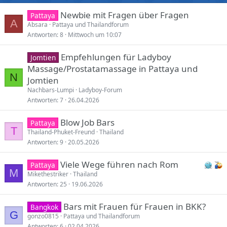
Newbie mit Fragen über Fragen
Pattaya
A
Absara
Pattaya und Thailandforum
Antworten
8
Mittwoch um 10:07
Empfehlungen für Ladyboy
Jomtien
Massage/Prostatamassage in Pattaya und
N
Jomtien
Nachbars-Lumpi
Ladyboy-Forum
Antworten
7
26.04.2026
Blow Job Bars
Pattaya
T
Thailand-Phuket-Freund
Thailand
Antworten
9
20.05.2026
Viele Wege führen nach Rom
Pattaya
M
Mikethestriker
Thailand
Antworten
25
19.06.2026
Bars mit Frauen für Frauen in BKK?
Bangkok
G
gonzo0815
Pattaya und Thailandforum
Antworten
6
02.04.2026