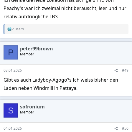
ich denke die neue Lokation hat sich gelohnt, von
Peachy's war ich zweimal nicht berauscht, leer und nur
relativ aufdringliche LB's
2 users
R
e
a
c
peter99brown
t
P
Member
i
o
n
s
03.01.2026
#49
:
Gibt es auch Ladyboy-Agogo?s Ich weiss bisher den
Laden neben Windmill in Pattaya.
sofronium
S
Member
04.01.2026
#50