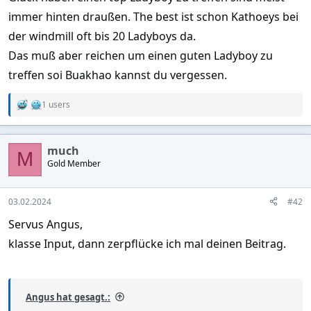
immer hinten draußen. The best ist schon Kathoeys bei
der windmill oft bis 20 Ladyboys da.
Das muß aber reichen um einen guten Ladyboy zu
treffen soi Buakhao kannst du vergessen.
1 users
R
e
a
c
much
t
M
Gold Member
i
o
n
s
03.02.2024
#42
:
Servus Angus,
klasse Input, dann zerpflücke ich mal deinen Beitrag.
Angus hat gesagt.: