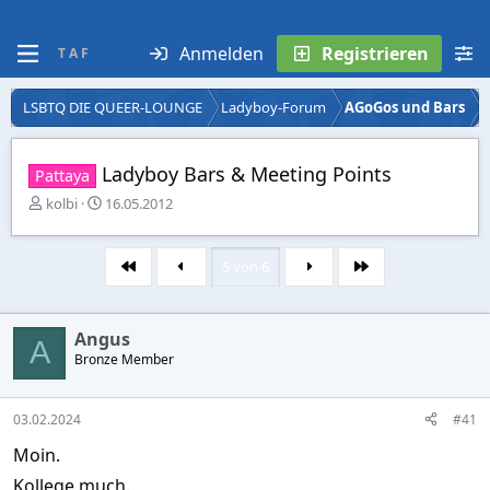
Anmelden
Registrieren
T A F
LSBTQ DIE QUEER-LOUNGE
Ladyboy-Forum
AGoGos und Bars
Ladyboy Bars & Meeting Points
Pattaya
E
E
kolbi
16.05.2012
r
r
s
s
t
t
5 von 6
Erste
Letzte
e
e
l
l
l
l
Angus
e
t
A
r
Bronze Member
a
m
03.02.2024
#41
Moin.
Kollege much.