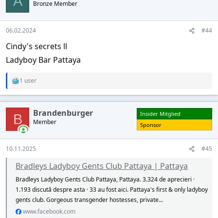
A
Bronze Member
i
o
n
s
06.02.2024
#44
:
Cindy's secrets ll
Ladyboy Bar Pattaya
1 user
R
e
a
c
Brandenburger
Insider Mitglied
t
B
Member
i
Sponsor
o
n
s
10.11.2025
#45
:
Bradleys Ladyboy Gents Club Pattaya | Pattaya
Bradleys Ladyboy Gents Club Pattaya, Pattaya. 3.324 de aprecieri ·
1.193 discută despre asta · 33 au fost aici. Pattaya's first & only ladyboy
gents club. Gorgeous transgender hostesses, private...
www.facebook.com