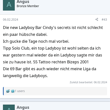
Angus
t
A
Bronze Member
i
o
n
s
06.02.2024
#43
:
Die new Ladyboy Bar Cindy's secrets ist nicht schlecht
ein paar hübsche dabei.
Ich gucke die Tage noch mal vorbei.
Tipp Solo Club, ein top Ladyboy ist wohl selten da ich
war gestern mal wieder da ein Ladyboy sagte mir das
sie zu hause ist. 55 Tattoo rechten Bizeps 2001
Die 69 Bar gibt es auch wieder nicht meine Liga da
langweilig die Ladyboys.
Zuletzt bearbeitet:
06.02.2024
1 users
R
e
a
c
Angus
t