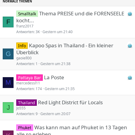
k
y
Thema PREISE und die FORENSEELE
Smalltalk
kocht...
F
franz2017
Antworten
3K
Gestern um 21:40
Kapoo Spas in Thailand - Ein kleiner
Info
Überblick
G
gaoiell00
Antworten
1
Gestern um 21:38
La Poste
Pattaya Bar
M
mercedessl11
Antworten
174
Gestern um 21:35
Red Light District für Locals
Thailand
J
Jo555
Antworten
9
Gestern um 20:07
Was kann man auf Phuket in 13 Tagen
Phuket
alle so erleben