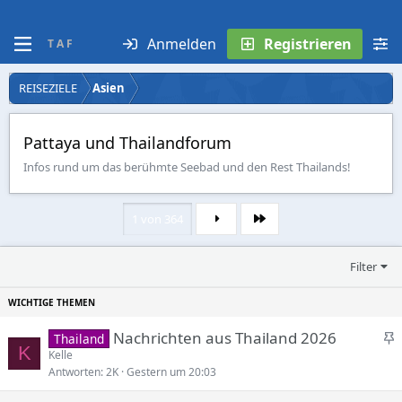
Anmelden
Registrieren
T A F
REISEZIELE
Asien
Pattaya und Thailandforum
Infos rund um das berühmte Seebad und den Rest Thailands!
1 von 364
Letzte
Filter
S
Nachrichten aus Thailand 2026
Thailand
K
t
Kelle
Antworten
2K
Gestern um 20:03
i
c