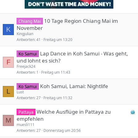
10 Tage Region Chiang Mai im
Chiang Mai
November
K
Kingjulian
Antworten
41
Freitag um 13:20
Lap Dance in Koh Samui - Was geht,
Ko Samui
und lohnt es sich?
F
Freejack24
Antworten
1
Freitag um 11:43
Koh Samui, Lamai: Nightlife
Ko Samui
L
Lust
Antworten
27
Freitag um 11:32
Welche Ausflüge in Pattaya zu
Pattaya
empfehlen
M
muesli111
Antworten
27
Donnerstag um 20:56