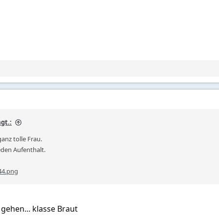
gt.:
anz tolle Frau.
jeden Aufenthalt.
44.png
 gehen... klasse Braut