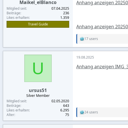
Maikel_elBlanco
Anhang anzeigen 20250
Mitglied seit
07.04.2025
Beiträge
236
Likes erhalten
1.359
Travel Guide
Anhang anzeigen 2025
17 users
R
e
a
c
19.08.2025
t
U
i
Anhang anzeigen IMG_3
o
n
s
:
ursus51
Silver Member
Mitglied seit
02.05.2020
Beiträge
643
Likes erhalten
6.295
24 users
R
Alter
75
e
a
c