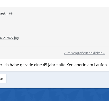
agt.:
6_215027.jpg
Zum Vergrößern anklicken....
17_005656.mp4
r ich habe gerade eine 45 Jahre alte Kenianerin am Laufen, 
te