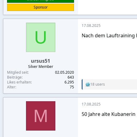
Sponsor
17.08.2025
U
Nach dem Lauftraining h
ursus51
Silver Member
Mitglied seit
02.05.2020
Beiträge
643
Likes erhalten
6.295
18 users
R
Alter
75
e
a
c
17.08.2025
t
M
i
50 Jahre alte Kubanerin
o
n
s
: