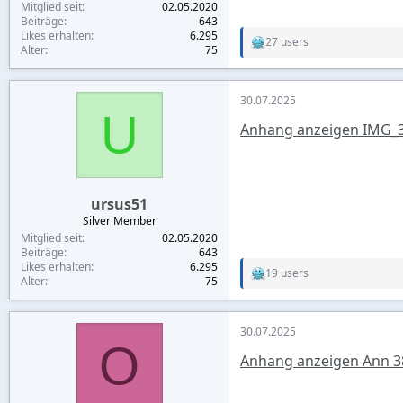
Mitglied seit
02.05.2020
Beiträge
643
Likes erhalten
6.295
27 users
R
Alter
75
e
a
c
30.07.2025
t
U
i
Anhang anzeigen IMG_3
o
n
s
:
ursus51
Silver Member
Mitglied seit
02.05.2020
Beiträge
643
Likes erhalten
6.295
19 users
R
Alter
75
e
a
c
30.07.2025
t
O
i
Anhang anzeigen Ann 38
o
n
s