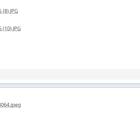
 (8).JPG
 (10).JPG
064.jpeg