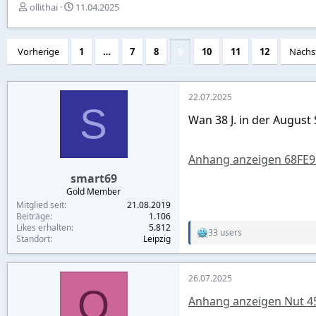
E
E
ollithai
11.04.2025
r
r
s
s
t
t
Vorherige
1
…
7
8
9
10
11
12
Nächs
e
e
l
l
l
l
e
t
22.07.2025
S
r
a
Wan 38 J. in der August
m
Anhang anzeigen 68FE9
smart69
Gold Member
Mitglied seit
21.08.2019
Beiträge
1.106
Likes erhalten
5.812
33 users
R
Standort
Leipzig
e
a
c
26.07.2025
t
O
i
Anhang anzeigen Nut 45
o
n