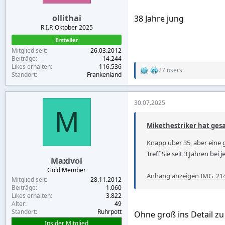
:
ollithai
38 Jahre jung
R.I.P. Oktober 2025
Ersteller
Mitglied seit
26.03.2012
Beiträge
14.244
Likes erhalten
116.536
27 users
R
Standort
Frankenland
e
a
c
30.07.2025
t
M
i
o
Mikethestriker hat gesa
n
s
Knapp über 35, aber eine g
:
Treff Sie seit 3 Jahren bei 
Maxivol
Gold Member
Anhang anzeigen IMG_21
Mitglied seit
28.11.2012
Beiträge
1.060
Likes erhalten
3.822
Alter
49
Standort
Ruhrpott
Ohne groß ins Detail zu
Insider Mitglied