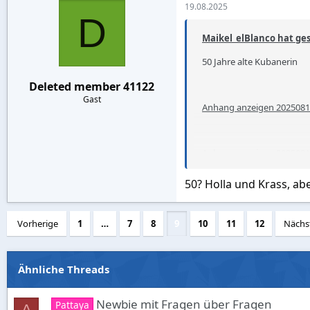
19.08.2025
t
D
i
o
Maikel_elBlanco hat ges
n
s
50 Jahre alte Kubanerin
:
Deleted member 41122
Gast
Anhang anzeigen 2025081
Anhang anzeigen 202508
50? Holla und Krass, abe
Vorherige
1
…
7
8
9
10
11
12
Nächs
Ähnliche Threads
Newbie mit Fragen über Fragen
Pattaya
A