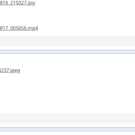
816_215027.jpg
0817_005656.mp4
237.jpeg