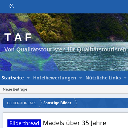
T A F
Von Qualitätstouristen für Qualitätstouristen
Startseite
Hotelbewertungen
Nützliche Links
Neue Beiträge
BILDER-THREADS
Sonstige Bilder
Mädels über 35 Jahre
Bilderthread