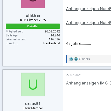
s
:
Anhang anzeigen Nut 45
ollithai
R.I.P. Oktober 2025
Anhang anzeigen Nut 45
Ersteller
Mitglied seit
26.03.2012
Beiträge
14.244
Likes erhalten
116.536
45 Jahre..........
Standort
Frankenland
30 users
R
e
a
c
27.07.2025
t
U
i
Anhang anzeigen IMG_3
o
n
s
:
ursus51
Silver Member