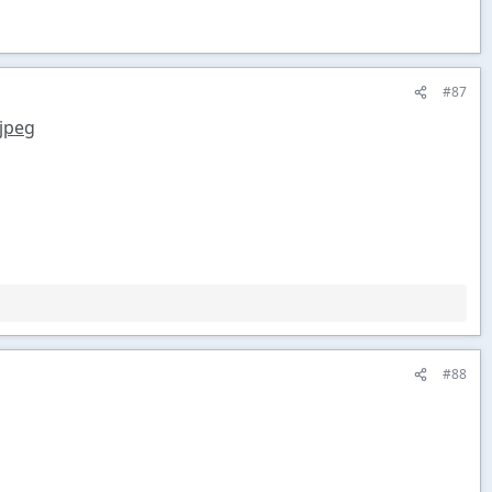
#87
jpeg
#88